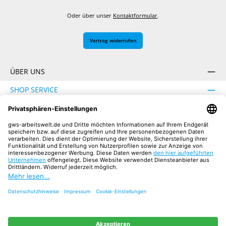
Oder über unser
Kontaktformular
.
Vertrag widerrufen
ÜBER UNS
SHOP SERVICE
INFORMATION
SICHER EINKAUFEN
UNSERE COMMUNITIES
Facebook
Instagram
YouTube
TikTok
LinkedIn
Alle Preise inkl. gesetzl. Mehrwertsteuer zzgl.
Versandkosten
und ggf.