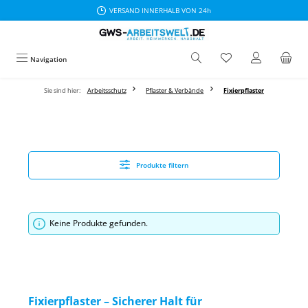
VERSAND INNERHALB VON 24h
Zum Hauptinhalt springen
Navigation
Sie sind hier:
Arbeitsschutz
Pflaster & Verbände
Fixierpflaster
Produkte filtern
Keine Produkte gefunden.
Fixierpflaster – Sicherer Halt für