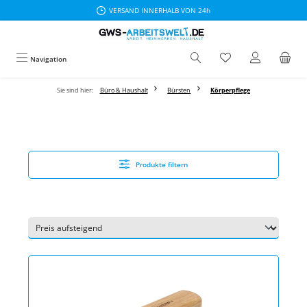
VERSAND INNERHALB VON 24h
Zum Hauptinhalt springen
Navigation
Sie sind hier:
Büro & Haushalt
Bürsten
Körperpflege
Produkte filtern