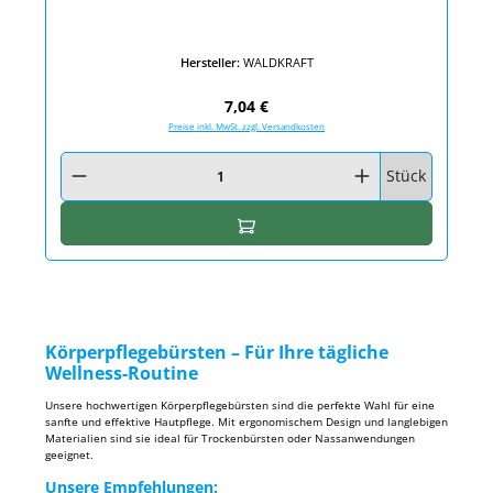
Hersteller:
WALDKRAFT
Regulärer Preis:
7,04 €
Preise inkl. MwSt. zzgl. Versandkosten
Produkt Anzahl: Gib den gewünschten Wert ein oder benutze die Schaltfläc
Stück
In den Warenkorb
Körperpflegebürsten – Für Ihre tägliche
Wellness-Routine
Unsere hochwertigen Körperpflegebürsten sind die perfekte Wahl für eine
sanfte und effektive Hautpflege. Mit ergonomischem Design und langlebigen
Materialien sind sie ideal für Trockenbürsten oder Nassanwendungen
geeignet.
Unsere Empfehlungen: