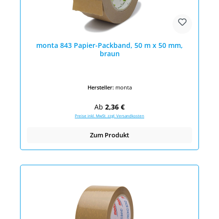
monta 843 Papier-Packband, 50 m x 50 mm,
braun
Hersteller:
monta
Regulärer Preis:
Ab
2,36 €
Preise inkl. MwSt. zzgl. Versandkosten
Zum Produkt