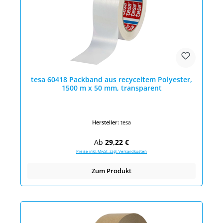
tesa 60418 Packband aus recyceltem Polyester,
1500 m x 50 mm, transparent
Hersteller:
tesa
Regulärer Preis:
Ab
29,22 €
Preise inkl. MwSt. zzgl. Versandkosten
Zum Produkt