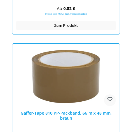
Regulärer Preis:
Ab
0,82 €
Preise inkl. MwSt. zzgl. Versandkosten
Zum Produkt
Gaffer-Tape 810 PP-Packband, 66 m x 48 mm,
braun