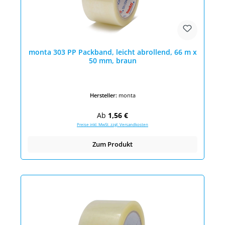
monta 303 PP Packband, leicht abrollend, 66 m x
50 mm, braun
Hersteller:
monta
Regulärer Preis:
Ab
1,56 €
Preise inkl. MwSt. zzgl. Versandkosten
Zum Produkt