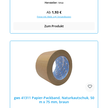
Hersteller:
tesa
Regulärer Preis:
Ab
1,93 €
Preise inkl. MwSt. zzgl. Versandkosten
Zum Produkt
gws 41311 Papier-Packband, Naturkautschuk, 50
m x 75 mm, braun