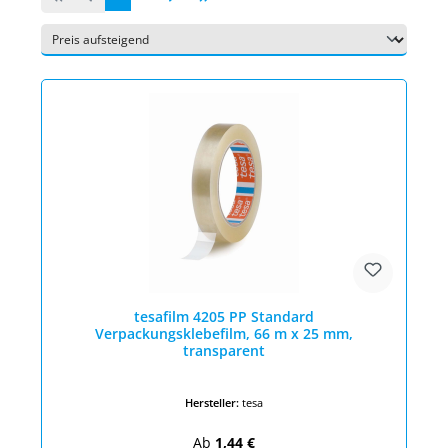
tesafilm 4205 PP Standard
Verpackungsklebefilm, 66 m x 25 mm,
transparent
Hersteller:
tesa
Regulärer Preis:
Ab
1,44 €