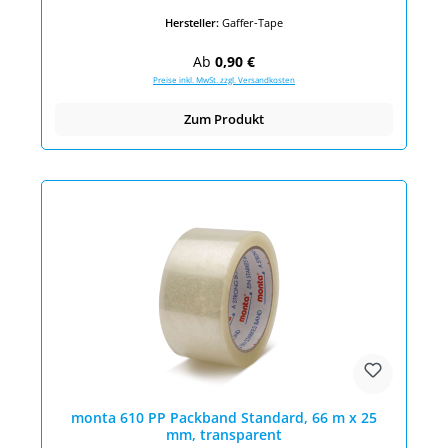
Hersteller:
Gaffer-Tape
Regulärer Preis:
Ab
0,90 €
Preise inkl. MwSt. zzgl. Versandkosten
Zum Produkt
monta 610 PP Packband Standard, 66 m x 25
mm, transparent