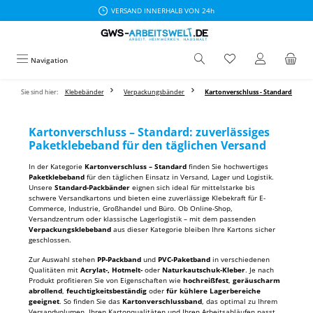
VERSAND INNERHALB VON 24h
Zum Hauptinhalt springen
Navigation
Sie sind hier:
Klebebänder
Verpackungsbänder
Kartonverschluss - Standard
Kartonverschluss – Standard: zuverlässiges
Paketklebeband für den täglichen Versand
In der Kategorie
Kartonverschluss – Standard
finden Sie hochwertiges
Paketklebeband
für den täglichen Einsatz in Versand, Lager und Logistik.
Unsere
Standard-Packbänder
eignen sich ideal für mittelstarke bis
schwere Versandkartons und bieten eine zuverlässige Klebekraft für E-
Commerce, Industrie, Großhandel und Büro. Ob Online-Shop,
Versandzentrum oder klassische Lagerlogistik – mit dem passenden
Verpackungsklebeband
aus dieser Kategorie bleiben Ihre Kartons sicher
geschlossen.
Zur Auswahl stehen
PP-Packband
und
PVC-Paketband
in verschiedenen
Qualitäten mit
Acrylat-, Hotmelt-
oder
Naturkautschuk-Kleber
. Je nach
Produkt profitieren Sie von Eigenschaften wie
hochreißfest
,
geräuscharm
abrollend
,
feuchtigkeitsbeständig
oder
für kühlere Lagerbereiche
geeignet
. So finden Sie das
Kartonverschlussband
, das optimal zu Ihrem
Versandvolumen, Ihren Kartonqualitäten und Ihren Arbeitsabläufen passt.