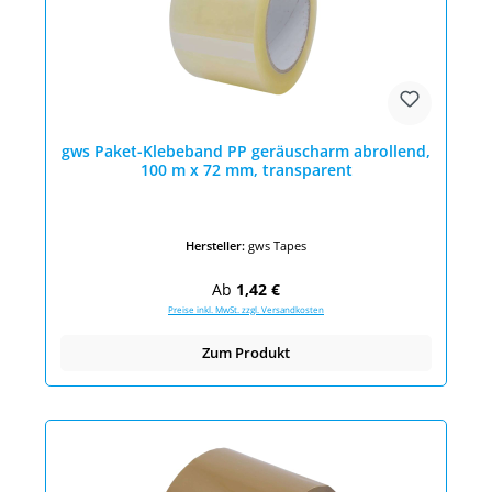
gws Paket-Klebeband PP geräuscharm abrollend,
100 m x 72 mm, transparent
Hersteller:
gws Tapes
Regulärer Preis:
Ab
1,42 €
Preise inkl. MwSt. zzgl. Versandkosten
Zum Produkt