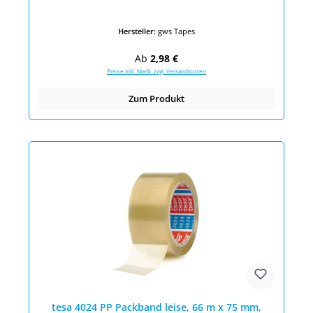
Hersteller:
gws Tapes
Regulärer Preis:
Ab
2,98 €
Preise inkl. MwSt. zzgl. Versandkosten
Zum Produkt
tesa 4024 PP Packband leise, 66 m x 75 mm,