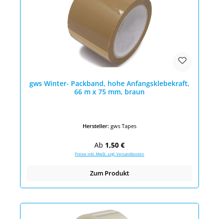
gws Winter- Packband, hohe Anfangsklebekraft,
66 m x 75 mm, braun
Hersteller:
gws Tapes
Regulärer Preis:
Ab
1,50 €
Preise inkl. MwSt. zzgl. Versandkosten
Zum Produkt