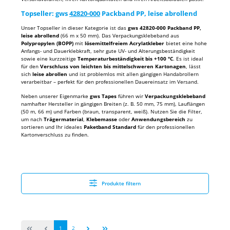
Topseller: gws
42820-000
Packband PP, leise abrollend
Unser Topseller in dieser Kategorie ist das
gws 42820-000 Packband PP,
leise abrollend
(66 m x 50 mm). Das Verpackungsklebeband aus
Polypropylen (BOPP)
mit
lösemittelfreiem Acrylatkleber
bietet eine hohe
Anfangs- und Dauerklebkraft, sehr gute UV- und Alterungsbeständigkeit
sowie eine kurzzeitige
Temperaturbeständigkeit bis +100 °C
. Es ist ideal
für den
Verschluss von leichten bis mittelschweren Kartonagen
, lässt
sich
leise abrollen
und ist problemlos mit allen gängigen Handabrollern
verarbeitbar – perfekt für den professionellen Dauereinsatz im Versand.
Neben unserer Eigenmarke
gws Tapes
führen wir
Verpackungsklebeband
namhafter Hersteller in gängigen Breiten (z. B. 50 mm, 75 mm), Lauflängen
(50 m, 66 m) und Farben (braun, transparent, weiß). Nutzen Sie die Filter,
um nach
Trägermaterial
,
Klebemasse
oder
Anwendungsbereich
zu
sortieren und Ihr ideales
Paketband Standard
für den professionellen
Kartonverschluss zu finden.
Produkte filtern
Seite
Seite
1
2