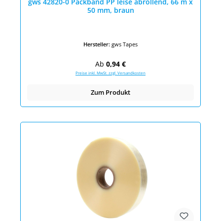
gws 42820-0 Packband PP leise abrollend, 66 m x
50 mm, braun
Hersteller:
gws Tapes
Regulärer Preis:
Ab
0,94 €
Preise inkl. MwSt. zzgl. Versandkosten
Zum Produkt