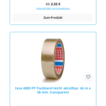
Regulärer Preis:
Ab
2,32 €
Preise inkl. MwSt. zzgl. Versandkosten
Zum Produkt
tesa 4089 PP Packband leicht abrollbar, 66 m x
38 mm, transparent