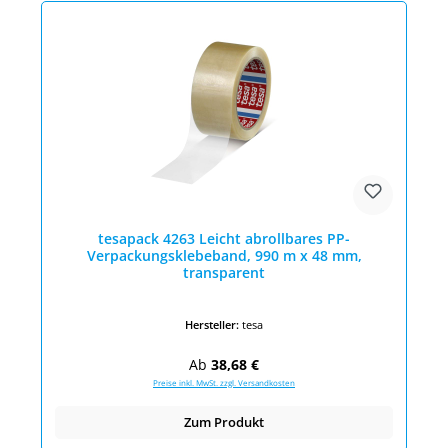
tesapack 4263 Leicht abrollbares PP-
Verpackungsklebeband, 990 m x 48 mm,
transparent
Hersteller:
tesa
Regulärer Preis:
Ab
38,68 €
Preise inkl. MwSt. zzgl. Versandkosten
Zum Produkt