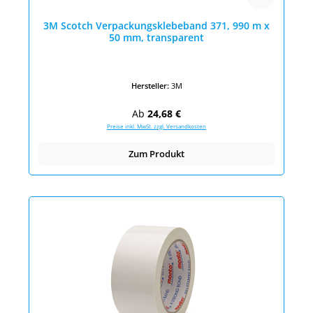
3M Scotch Verpackungsklebeband 371, 990 m x
50 mm, transparent
Hersteller:
3M
Regulärer Preis:
Ab
24,68 €
Preise inkl. MwSt. zzgl. Versandkosten
Zum Produkt