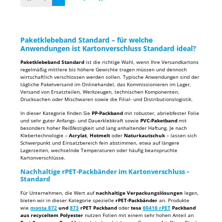
Paketklebeband Standard – für welche
Anwendungen ist Kartonverschluss Standard ideal?
Paketklebeband Standard
ist die richtige Wahl, wenn Ihre Versandkartons
regelmäßig mittlere bis höhere Gewichte tragen müssen und dennoch
wirtschaftlich verschlossen werden sollen. Typische Anwendungen sind der
tägliche Paketversand im Onlinehandel, das Kommissionieren im Lager,
Versand von Ersatzteilen, Werkzeugen, technischen Komponenten,
Drucksachen oder Mischwaren sowie die Filial- und Distributionslogistik.
In dieser Kategorie finden Sie
PP-Packband
mit robuster, abriebfester Folie
und sehr guter Anfangs- und Dauerklebkraft sowie
PVC-Paketband
mit
besonders hoher Reißfestigkeit und lang anhaltender Haftung. Je nach
Klebertechnologie –
Acrylat
,
Hotmelt
oder
Naturkautschuk
– lassen sich
Schwerpunkt und Einsatzbereich fein abstimmen, etwa auf längere
Lagerzeiten, wechselnde Temperaturen oder häufig beanspruchte
Kartonverschlüsse.
Nachhaltige rPET-Packbänder im Kartonverschluss –
Standard
Für Unternehmen, die Wert auf
nachhaltige Verpackungslösungen
legen,
bieten wir in dieser Kategorie spezielle
rPET-Packbänder
an. Produkte
wie
monta 872
und
873
rPET Packband
oder
tesa
60416 rPET
Packband
aus recyceltem Polyester
nutzen Folien mit einem sehr hohen Anteil an