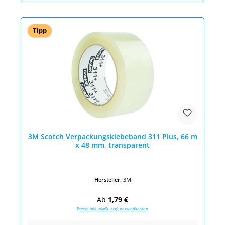
Tipp
3M Scotch Verpackungsklebeband 311 Plus, 66 m
x 48 mm, transparent
Hersteller:
3M
Regulärer Preis:
Ab
1,79 €
Preise inkl. MwSt. zzgl. Versandkosten