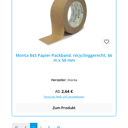
Monta 843 Papier-Packband, recyclinggerecht, 66
m x 50 mm
Hersteller:
monta
Regulärer Preis:
Ab
2,64 €
Preise inkl. MwSt. zzgl. Versandkosten
Zum Produkt
Seite
Seite
1
2