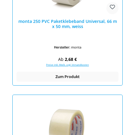
monta 250 PVC Paketklebeband Universal, 66 m
x 50 mm, weiss
Hersteller:
monta
Regulärer Preis:
Ab
2,68 €
Preise inkl. MwSt. zzgl. Versandkosten
Zum Produkt