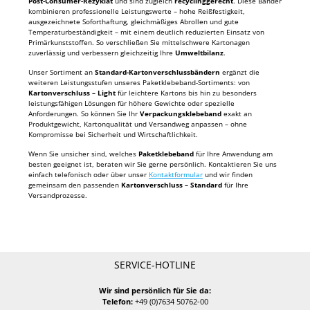
Post-Consumer-Rezyklat
und sind zugleich
recyclinggerecht
. Diese Bänder
kombinieren professionelle Leistungswerte – hohe Reißfestigkeit,
ausgezeichnete Soforthaftung, gleichmäßiges Abrollen und gute
Temperaturbeständigkeit – mit einem deutlich reduzierten Einsatz von
Primärkunststoffen. So verschließen Sie mittelschwere Kartonagen
zuverlässig und verbessern gleichzeitig Ihre
Umweltbilanz
.
Unser Sortiment an
Standard-Kartonverschlussbändern
ergänzt die
weiteren Leistungsstufen unseres Paketklebeband-Sortiments: von
Kartonverschluss – Light
für leichtere Kartons bis hin zu besonders
leistungsfähigen Lösungen für höhere Gewichte oder spezielle
Anforderungen. So können Sie Ihr
Verpackungsklebeband
exakt an
Produktgewicht, Kartonqualität und Versandweg anpassen – ohne
Kompromisse bei Sicherheit und Wirtschaftlichkeit.
Wenn Sie unsicher sind, welches
Paketklebeband
für Ihre Anwendung am
besten geeignet ist, beraten wir Sie gerne persönlich. Kontaktieren Sie uns
einfach telefonisch oder über unser
Kontaktformular
und wir finden
gemeinsam den passenden
Kartonverschluss – Standard
für Ihre
Versandprozesse.
SERVICE-HOTLINE
Wir sind persönlich für Sie da:
Telefon:
+49 (0)7634 50762-00