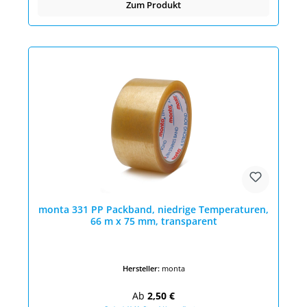
Zum Produkt
monta 331 PP Packband, niedrige Temperaturen,
66 m x 75 mm, transparent
Hersteller:
monta
Regulärer Preis:
Ab
2,50 €