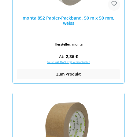
monta 852 Papier-Packband, 50 m x 50 mm,
weiss
Hersteller:
monta
Regulärer Preis:
Ab
2,36 €
Preise inkl. MwSt. zzgl. Versandkosten
Zum Produkt