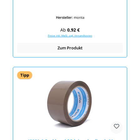
Hersteller:
monta
Regulärer Preis:
Ab
0,92 €
Preise inkl. MwSt. zzgl. Versandkosten
Zum Produkt
Tipp