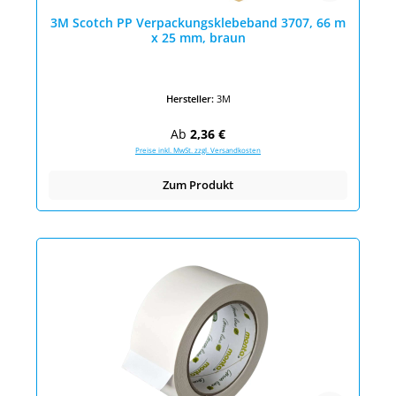
3M Scotch PP Verpackungsklebeband 3707, 66 m
x 25 mm, braun
Hersteller:
3M
Regulärer Preis:
Ab
2,36 €
Preise inkl. MwSt. zzgl. Versandkosten
Zum Produkt