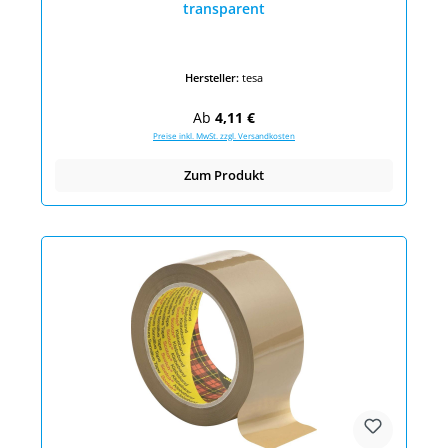
transparent
Hersteller:
tesa
Regulärer Preis:
Ab
4,11 €
Preise inkl. MwSt. zzgl. Versandkosten
Zum Produkt