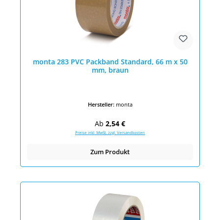
monta 283 PVC Packband Standard, 66 m x 50
mm, braun
Hersteller:
monta
Regulärer Preis:
Ab
2,54 €
Preise inkl. MwSt. zzgl. Versandkosten
Zum Produkt