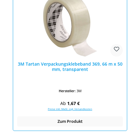
3M Tartan Verpackungsklebeband 369, 66 m x 50
mm, transparent
Hersteller:
3M
Regulärer Preis:
Ab
1,67 €
Preise inkl. MwSt. zzgl. Versandkosten
Zum Produkt