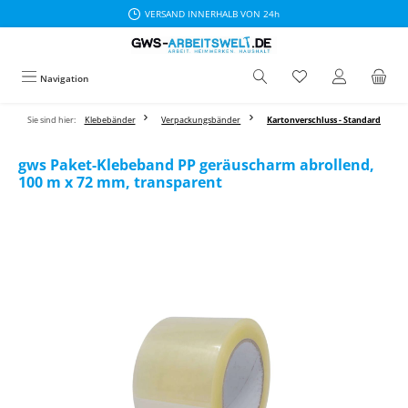
VERSAND INNERHALB VON 24h
Zum Hauptinhalt springen
Navigation
Sie sind hier:
Klebebänder
Verpackungsbänder
Kartonverschluss - Standard
gws Paket-Klebeband PP geräuscharm abrollend,
100 m x 72 mm, transparent
Bildergalerie überspringen