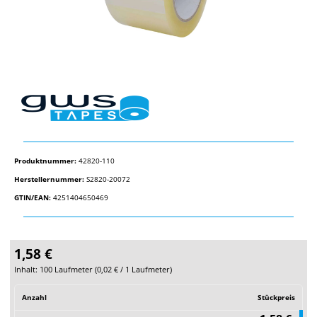
Produktnummer:
42820-110
Herstellernummer:
S2820-20072
GTIN/EAN:
4251404650469
1,58 €
Inhalt:
100 Laufmeter
(
0,02 €
/ 1 Laufmeter)
Anzahl
Stückpreis