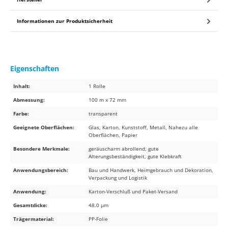
Informationen zur Produktsicherheit
Eigenschaften
Inhalt:
1 Rolle
Abmessung:
100 m x 72 mm
Farbe:
transparent
Geeignete Oberflächen:
Glas, Karton, Kunststoff, Metall, Nahezu alle
Oberflächen, Papier
Besondere Merkmale:
geräuscharm abrollend, gute
Alterungsbeständigkeit, gute Klebkraft
Anwendungsbereich:
Bau und Handwerk, Heimgebrauch und Dekoration,
Verpackung und Logistik
Anwendung:
Karton-Verschluß und Paket-Versand
Gesamtdicke:
48.0 µm
Trägermaterial:
PP-Folie