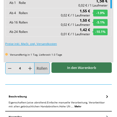
1,58 €
Ab
1
Rolle
0,02 € / 1 Laufmeter
1,55 €
Ab
4
Rollen
-1.9
%
0,02 € / 1 Laufmeter
1,50 €
Ab
16
Rollen
-5.1
%
0,02 € / 1 Laufmeter
1,42 €
Ab
24
Rollen
-10.1
%
0,01 € / 1 Laufmeter
Preise inkl. MwSt. zzgl. Versandkosten
Versandfertig in 1 Tag, Lieferzeit 1-3 Tage
Produkt Anzahl: Gib den gewünschten Wert ein oder benutze die Schaltflächen um
In den Warenkorb
Rollen
Beschreibung
Eigenschaften:Leise abrollend.Einfache manuelle Verarbeitung, Verarbeitbar
mit allen gebräuchlichen Handabrollern.Hohe UV-,…
Mehr
Hersteller