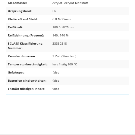
Klebemasse:
Acrylat, Acrylat-Klebstoff
Ursprungsland:
CN
Klebkraft auf Stahl:
6.0 N/25mm
Reißkraft:
100.0 N/25mm
Reißdehnung (Prozent):
140, 140 %
ECLASS Klassifizierung
23330218
Nummer:
Kerndurchmesser:
3 Zoll (Standard)
Temperaturbeständigkeit:
kurzfristig 100 °C
Gefahrgut:
false
Batterien sind enthalten:
false
Enthält flüssigen Inhalt:
false