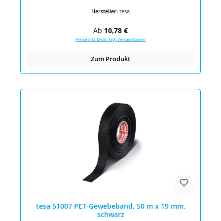
Hersteller:
tesa
Regulärer Preis:
Ab
10,78 €
Preise inkl. MwSt. zzgl. Versandkosten
Zum Produkt
tesa 51007 PET-Gewebeband, 50 m x 19 mm,
schwarz