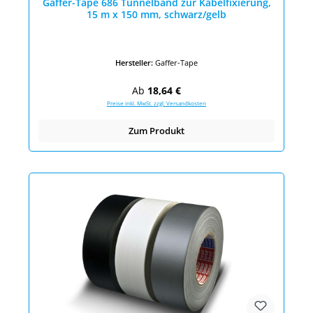
Gaffer-Tape 686 Tunnelband zur Kabelfixierung,
15 m x 150 mm, schwarz/gelb
Hersteller:
Gaffer-Tape
Regulärer Preis:
Ab
18,64 €
Preise inkl. MwSt. zzgl. Versandkosten
Zum Produkt