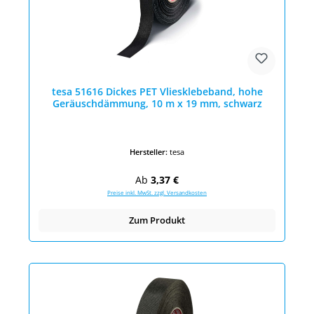
tesa 51616 Dickes PET Vliesklebeband, hohe
Geräuschdämmung, 10 m x 19 mm, schwarz
Hersteller:
tesa
Regulärer Preis:
Ab
3,37 €
Preise inkl. MwSt. zzgl. Versandkosten
Zum Produkt