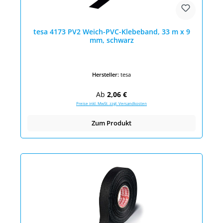
tesa 4173 PV2 Weich-PVC-Klebeband, 33 m x 9
mm, schwarz
Hersteller:
tesa
Regulärer Preis:
Ab
2,06 €
Preise inkl. MwSt. zzgl. Versandkosten
Zum Produkt