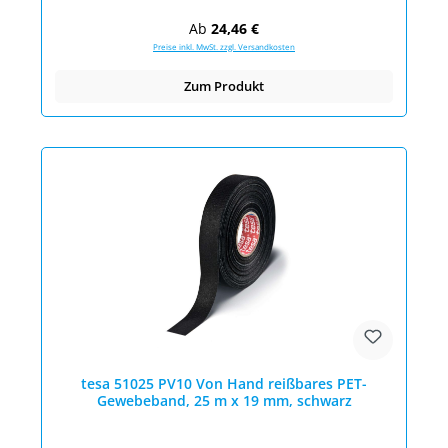
Regulärer Preis:
Ab
24,46 €
Preise inkl. MwSt. zzgl. Versandkosten
Zum Produkt
tesa 51025 PV10 Von Hand reißbares PET-
Gewebeband, 25 m x 19 mm, schwarz