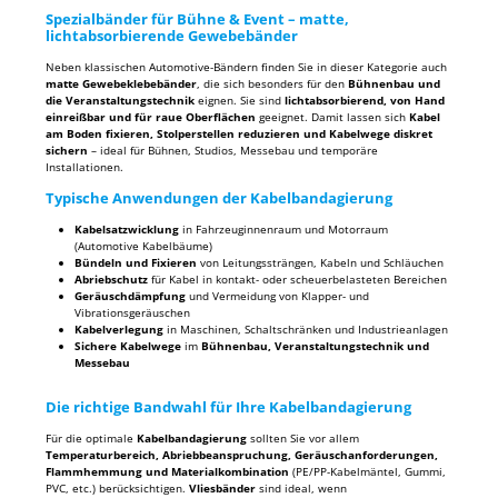
Spezialbänder für Bühne & Event – matte,
lichtabsorbierende Gewebebänder
Neben klassischen Automotive-Bändern finden Sie in dieser Kategorie auch
matte Gewebeklebebänder
, die sich besonders für den
Bühnenbau und
die Veranstaltungstechnik
eignen. Sie sind
lichtabsorbierend, von Hand
einreißbar und für raue Oberflächen
geeignet. Damit lassen sich
Kabel
am Boden fixieren, Stolperstellen reduzieren und Kabelwege diskret
sichern
– ideal für Bühnen, Studios, Messebau und temporäre
Installationen.
Typische Anwendungen der Kabelbandagierung
Kabelsatzwicklung
in Fahrzeuginnenraum und Motorraum
(Automotive Kabelbäume)
Bündeln und Fixieren
von Leitungssträngen, Kabeln und Schläuchen
Abriebschutz
für Kabel in kontakt- oder scheuerbelasteten Bereichen
Geräuschdämpfung
und Vermeidung von Klapper- und
Vibrationsgeräuschen
Kabelverlegung
in Maschinen, Schaltschränken und Industrieanlagen
Sichere Kabelwege
im
Bühnenbau, Veranstaltungstechnik und
Messebau
Die richtige Bandwahl für Ihre Kabelbandagierung
Für die optimale
Kabelbandagierung
sollten Sie vor allem
Temperaturbereich, Abriebbeanspruchung, Geräuschanforderungen,
Flammhemmung und Materialkombination
(PE/PP-Kabelmäntel, Gummi,
PVC, etc.) berücksichtigen.
Vliesbänder
sind ideal, wenn