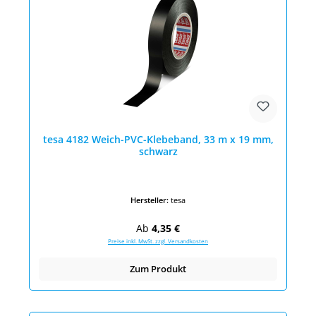
tesa 4182 Weich-PVC-Klebeband, 33 m x 19 mm,
schwarz
Hersteller:
tesa
Regulärer Preis:
Ab
4,35 €
Preise inkl. MwSt. zzgl. Versandkosten
Zum Produkt