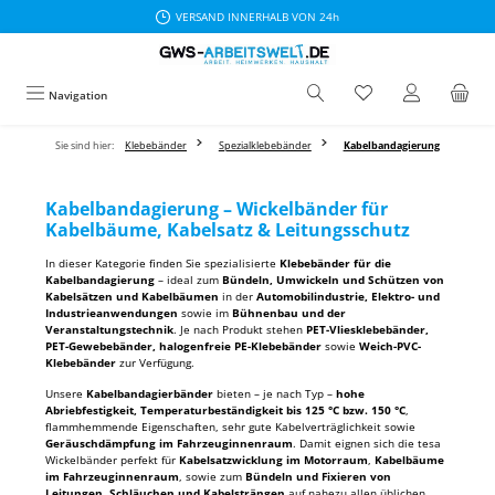
VERSAND INNERHALB VON 24h
Zum Hauptinhalt springen
Navigation
Sie sind hier:
Klebebänder
Spezialklebebänder
Kabelbandagierung
Kabelbandagierung – Wickelbänder für
Kabelbäume, Kabelsatz & Leitungsschutz
In dieser Kategorie finden Sie spezialisierte
Klebebänder für die
Kabelbandagierung
– ideal zum
Bündeln, Umwickeln und Schützen von
Kabelsätzen und Kabelbäumen
in der
Automobilindustrie, Elektro- und
Industrieanwendungen
sowie im
Bühnenbau und der
Veranstaltungstechnik
. Je nach Produkt stehen
PET-Vliesklebebänder,
PET-Gewebebänder, halogenfreie PE-Klebebänder
sowie
Weich-PVC-
Klebebänder
zur Verfügung.
Unsere
Kabelbandagierbänder
bieten – je nach Typ –
hohe
Abriebfestigkeit, Temperaturbeständigkeit bis 125 °C bzw. 150 °C
,
flammhemmende Eigenschaften, sehr gute Kabelverträglichkeit sowie
Geräuschdämpfung im Fahrzeuginnenraum
. Damit eignen sich die tesa
Wickelbänder perfekt für
Kabelsatzwicklung im Motorraum
,
Kabelbäume
im Fahrzeuginnenraum
, sowie zum
Bündeln und Fixieren von
Leitungen, Schläuchen und Kabelsträngen
auf nahezu allen üblichen