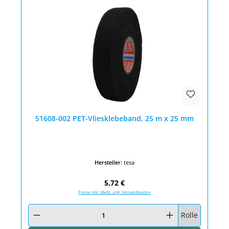
51608-002 PET-Vliesklebeband, 25 m x 25 mm
Hersteller:
tesa
Regulärer Preis:
5,72 €
Preise inkl. MwSt. zzgl. Versandkosten
Produkt Anzahl: Gib den gewünschten Wert ein oder benutze die Schaltfläc
Rolle