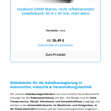
tesaband 53949 Mattes, nicht reflektierendes
Gewebeband, 50 m x 50 mm, matt-weiss
Hersteller:
tesa
Regulärer Preis:
Ab
26,49 €
Preise inkl. MwSt. zzgl. Versandkosten
Zum Produkt
Klebebänder für die Kabelbandagierung in
Automotive, Industrie & Veranstaltungstechnik
Mit unseren
Kabelbandagierbändern
von tesa erhalten Sie professionelle
Lösungen für die
Kabelsatzwicklung
und den . Die Bänder sind für
hohe
Temperaturen, Abrieb, Vibrationen und Umwelteinflüsse
ausgelegt und
werden in der
Automobilindustrie, im Maschinen- und Anlagenbau, in
der Elektrotechnik
Bühnenbau und der Veranstaltungstechnik eingesetzt –