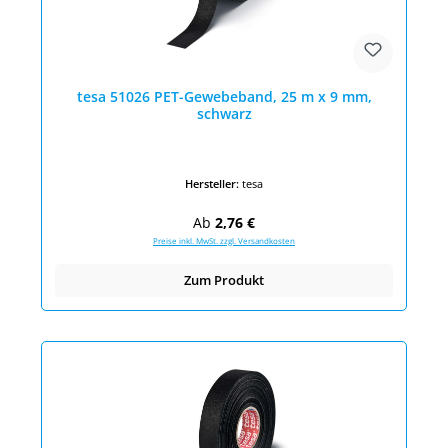
tesa 51026 PET-Gewebeband, 25 m x 9 mm,
schwarz
Hersteller:
tesa
Regulärer Preis:
Ab
2,76 €
Preise inkl. MwSt. zzgl. Versandkosten
Zum Produkt