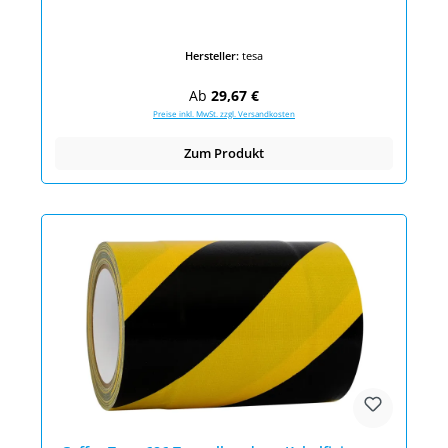
Hersteller:
tesa
Regulärer Preis:
Ab
29,67 €
Preise inkl. MwSt. zzgl. Versandkosten
Zum Produkt