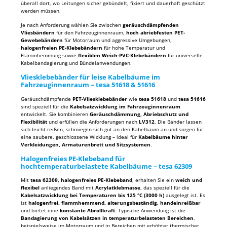
überall dort, wo Leitungen sicher gebündelt, fixiert und dauerhaft geschützt
werden müssen.
Je nach Anforderung wählen Sie zwischen
geräuschdämpfenden
Vliesbändern
für den Fahrzeuginnenraum,
hoch abriebfesten PET-
Gewebebändern
für Motorraum und aggressive Umgebungen,
halogenfreien PE-Klebebändern
für hohe Temperatur und
Flammhemmung sowie
flexiblen Weich-PVC-Klebebändern
für universelle
Kabelbandagierung und Bündelanwendungen.
Vliesklebebänder für leise Kabelbäume im
Fahrzeuginnenraum – tesa 51618 & 51616
Geräuschdämpfende
PET-Vliesklebebänder
wie
tesa 51618
und
tesa 51616
sind speziell für die
Kabelsatzwicklung im Fahrzeuginnenraum
entwickelt. Sie kombinieren
Geräuschdämmung, Abriebschutz und
Flexibilität
und erfüllen die Anforderungen nach
LV312
. Die Bänder lassen
sich leicht reißen, schmiegen sich gut an den Kabelbaum an und sorgen für
eine saubere, geschlossene Wicklung – ideal für
Kabelbäume hinter
Verkleidungen, Armaturenbrett und Sitzsystemen
.
Halogenfreies PE-Klebeband für
hochtemperaturbelastete Kabelbäume – tesa 62309
Mit
tesa 62309, halogenfreies PE-Klebeband
, erhalten Sie ein
weich und
flexibel
anliegendes Band mit
Acrylatklebmasse
, das speziell für die
Kabelsatzwicklung bei Temperaturen bis 125 °C (3000 h)
ausgelegt ist. Es
ist
halogenfrei, flammhemmend, alterungsbeständig, handeinreißbar
und bietet eine
konstante Abrollkraft
. Typische Anwendung ist die
Bandagierung von Kabelsätzen in temperaturbelasteten Bereichen
,
beispielsweise im Motorraum und in Bereichen mit erhöhter thermischer