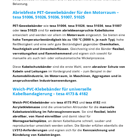
Belastung.
Abriebfeste PET-Gewebebänder für den Motorraum –
tesa 51006, 51026, 51036, 51007, 51025
PET-Gewebebänder
wie
tesa 51006
,
tesa 51026
,
tesa 51036
,
tesa 51007
oder
tesa 51025
sind für
extrem abriebbeanspruchte Kabelbäume
entwickelt und werden vor allem im
Motorraum
eingesetzt. Sie bieten eine
hohe Temperaturbeständigkeit bis zu 150 °C (3000 h, je nach Typ)
, hohe
Reißfestigkeit und eine sehr gute Beständigkeit gegenüber
Chemikalien,
Feuchtigkeit und Umwelteinflüssen
. Gleichzeitig sind die Bänder
flexibel,
verrottungsfest und flammhemmend
und eignen sich sowohl für
manuelle als auch teil- oder vollautomatische Wickelprozesse.
Diese
Kabelschutzbänder
sind die erste Wahl, wenn
abrasiver Schutz von
Kabeln und Leitungen
im Vordergrund steht – zum Beispiel in der
Automobilindustrie, im Motorraum, in Maschinen, Aggregaten und in
anspruchsvollen Industrieanwendungen
.
Weich-PVC-Klebebänder für universelle
Kabelbandagierung – tesa 4173 & 4182
Weich-PVC-Klebebänder
wie
tesa 4173 PV2
und
tesa 4182
mit
Acrylatklebmasse
sind die universellen Allrounder für die
manuelle
Kabelsatzwicklung im Fahrzeuginnenraum
. Sie sind
flexibel, leicht
abrollbar, von Hand einreißbar
und damit ideal für
Montagearbeitsplätze
, an denen Kabelbäume schnell, sauber und
reproduzierbar umwickelt werden sollen. Die Bänder erfüllen ebenfalls die
LV312-Anforderungen
und eignen sich für die
Kennzeichnung und
Bündelung von Kabelsträngen
.