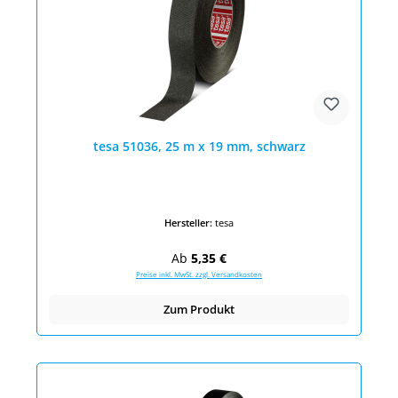
tesa 51036, 25 m x 19 mm, schwarz
Hersteller:
tesa
Regulärer Preis:
Ab
5,35 €
Preise inkl. MwSt. zzgl. Versandkosten
Zum Produkt