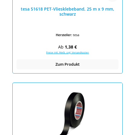
tesa 51618 PET-Vliesklebeband, 25 m x 9 mm,
schwarz
Hersteller:
tesa
Regulärer Preis:
Ab
1,38 €
Preise inkl. MwSt. zzgl. Versandkosten
Zum Produkt