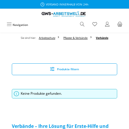
VERSAND INNERHALB VON 24h
Zum Hauptinhalt springen
Navigation
Sie sind hier:
Arbeitsschutz
Pflaster & Verbände
Verbände
Produkte filtern
Keine Produkte gefunden.
Verbände – Ihre Lösung für Erste-Hilfe und