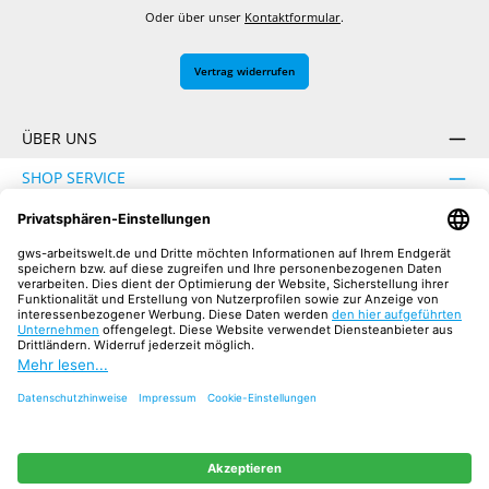
Oder über unser
Kontaktformular
.
Vertrag widerrufen
ÜBER UNS
SHOP SERVICE
INFORMATION
SICHER EINKAUFEN
UNSERE COMMUNITIES
Facebook
Instagram
YouTube
TikTok
LinkedIn
Alle Preise inkl. gesetzl. Mehrwertsteuer zzgl.
Versandkosten
und ggf.
Nachnahmegebühren, wenn nicht anders angegeben.