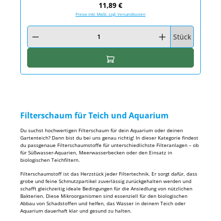
Regulärer Preis:
11,89 €
Preise inkl. MwSt. zzgl. Versandkosten
Produkt Anzahl: Gib den gewünschten Wert ein oder benutze die Schaltfläc
Stück
In den Warenkorb
Filterschaum für Teich und Aquarium
Du suchst hochwertigen Filterschaum für dein Aquarium oder deinen
Gartenteich? Dann bist du bei uns genau richtig! In dieser Kategorie findest
du passgenaue Filterschaumstoffe für unterschiedlichste Filteranlagen – ob
für Süßwasser-Aquarien, Meerwasserbecken oder den Einsatz in
biologischen Teichfiltern.
Filterschaumstoff ist das Herzstück jeder Filtertechnik. Er sorgt dafür, dass
grobe und feine Schmutzpartikel zuverlässig zurückgehalten werden und
schafft gleichzeitig ideale Bedingungen für die Ansiedlung von nützlichen
Bakterien. Diese Mikroorganismen sind essenziell für den biologischen
Abbau von Schadstoffen und helfen, das Wasser in deinem Teich oder
Aquarium dauerhaft klar und gesund zu halten.