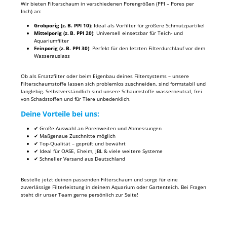
Wir bieten Filterschaum in verschiedenen Porengrößen (PPI – Pores per
Inch) an:
Grobporig (z. B. PPI 10)
: Ideal als Vorfilter für größere Schmutzpartikel
Mittelporig (z. B. PPI 20)
: Universell einsetzbar für Teich- und
Aquariumfilter
Feinporig (z. B. PPI 30)
: Perfekt für den letzten Filterdurchlauf vor dem
Wasserauslass
Ob als Ersatzfilter oder beim Eigenbau deines Filtersystems – unsere
Filterschaumstoffe lassen sich problemlos zuschneiden, sind formstabil und
langlebig. Selbstverständlich sind unsere Schaumstoffe wasserneutral, frei
von Schadstoffen und für Tiere unbedenklich.
Deine Vorteile bei uns:
✔ Große Auswahl an Porenweiten und Abmessungen
✔ Maßgenaue Zuschnitte möglich
✔ Top-Qualität – geprüft und bewährt
✔ Ideal für OASE, Eheim, JBL & viele weitere Systeme
✔ Schneller Versand aus Deutschland
Bestelle jetzt deinen passenden Filterschaum und sorge für eine
zuverlässige Filterleistung in deinem Aquarium oder Gartenteich. Bei Fragen
steht dir unser Team gerne persönlich zur Seite!