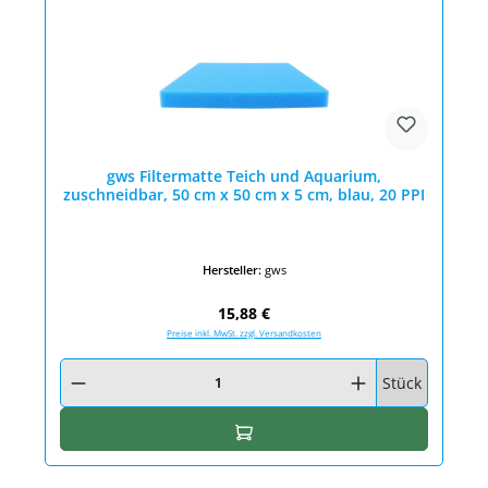
gws Filtermatte Teich und Aquarium,
zuschneidbar, 50 cm x 50 cm x 5 cm, blau, 20 PPI
Hersteller:
gws
Regulärer Preis:
15,88 €
Preise inkl. MwSt. zzgl. Versandkosten
Produkt Anzahl: Gib den gewünschten Wert ein oder benutze die Schaltfläc
Stück
In den Warenkorb