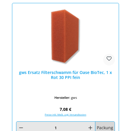
gws Ersatz Filterschwamm für Oase BioTec, 1 x
Rot 30 PPI fein
Hersteller:
gws
Regulärer Preis:
7,08 €
Preise inkl. MwSt. zzgl. Versandkosten
Produkt Anzahl: Gib den gewünschten Wert ein oder benutze die Schaltfläc
Packung