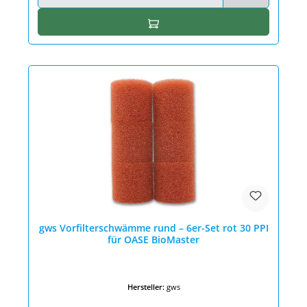
In den Warenkorb
gws Vorfilterschwämme rund – 6er-Set rot 30 PPI
für OASE BioMaster
Hersteller:
gws