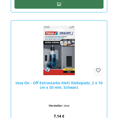
In den Warenkorb
tesa On - Off Extrastarke Klett Klebepads, 2 x 10
cm x 50 mm, Schwarz
Hersteller:
tesa
Regulärer Preis:
7,14 €