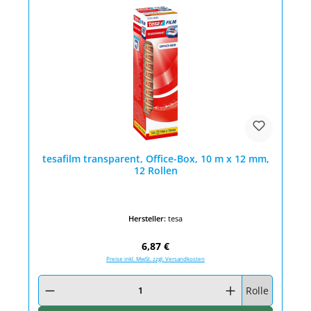
tesafilm transparent, Office-Box, 10 m x 12 mm,
12 Rollen
Hersteller:
tesa
Regulärer Preis:
6,87 €
Preise inkl. MwSt. zzgl. Versandkosten
Produkt Anzahl: Gib den gewünschten Wert ein oder benutze die Schaltfläc
Rolle