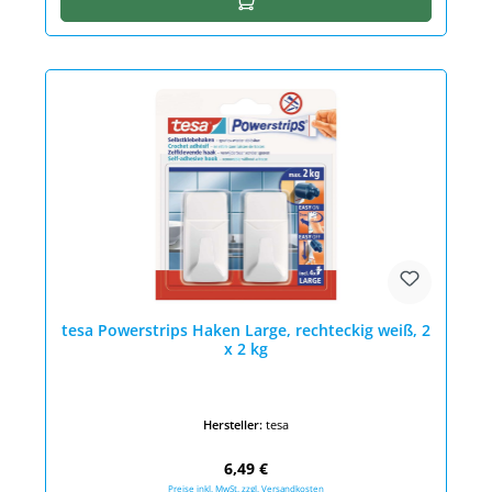
tesa Powerstrips Haken Large, rechteckig weiß, 2
x 2 kg
Hersteller:
tesa
Regulärer Preis:
6,49 €
Preise inkl. MwSt. zzgl. Versandkosten