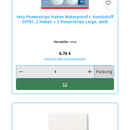
tesa Powerstrips Haken Waterproof L Kunststoff
59781, 2 Haken + 2 Powerstrips Large, weiß
Hersteller:
tesa
Regulärer Preis:
6,76 €
Preise inkl. MwSt. zzgl. Versandkosten
Produkt Anzahl: Gib den gewünschten Wert ein oder benutze die Schaltfläc
Packung
In den Warenkorb