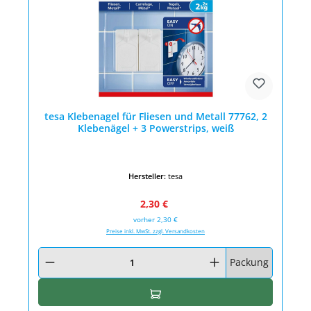
tesa Klebenagel für Fliesen und Metall 77762, 2
Klebenägel + 3 Powerstrips, weiß
Hersteller:
tesa
Verkaufspreis:
Regulärer Preis:
2,30 €
vorher 2,30 €
Preise inkl. MwSt. zzgl. Versandkosten
Produkt Anzahl: Gib den gewünschten Wert ein oder benutze die Schaltfläc
Packung
In den Warenkorb