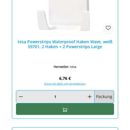
tesa Powerstrips Waterproof Haken Wave, weiß
59701, 2 Haken + 2 Powerstrips Large
Hersteller:
tesa
Regulärer Preis:
6,76 €
Preise inkl. MwSt. zzgl. Versandkosten
Produkt Anzahl: Gib den gewünschten Wert ein oder benutze die Schaltfläc
Packung
In den Warenkorb