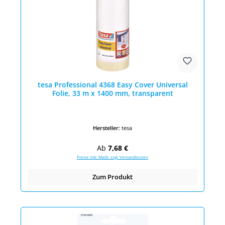
tesa Professional 4368 Easy Cover Universal
Folie, 33 m x 1400 mm, transparent
Hersteller:
tesa
Regulärer Preis:
Ab
7,68 €
Preise inkl. MwSt. zzgl. Versandkosten
Zum Produkt