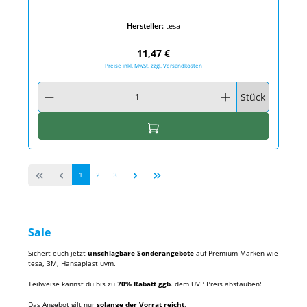
Hersteller:
tesa
Regulärer Preis:
11,47 €
Preise inkl. MwSt. zzgl. Versandkosten
Produkt Anzahl: Gib den gewünschten Wert ein oder benutze die Schaltfläc
Stück
In den Warenkorb
Seite
Seite
Seite
1
2
3
Sale
Sichert euch jetzt
unschlagbare Sonderangebote
auf Premium Marken wie
tesa, 3M, Hansaplast uvm.
Teilweise kannst du bis zu
70% Rabatt ggb
. dem UVP Preis abstauben!
Das Angebot gilt nur
solange der Vorrat reicht
.