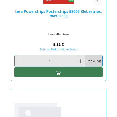
tesa Powerstrips Posterstrips 58003 Klebestrips,
max 200 g
Hersteller:
tesa
Regulärer Preis:
5,52 €
Preise inkl. MwSt. zzgl. Versandkosten
Produkt Anzahl: Gib den gewünschten Wert ein oder benutze die Schaltfläc
Packung
In den Warenkorb