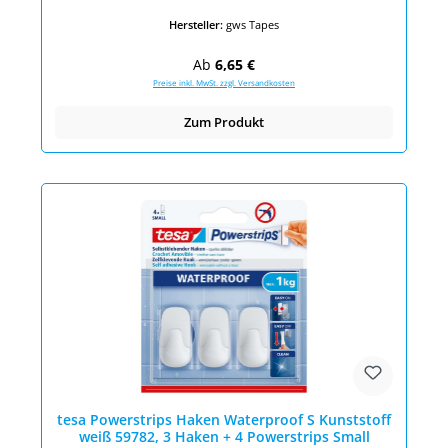
Hersteller:
gws Tapes
Regulärer Preis:
Ab
6,65 €
Preise inkl. MwSt. zzgl. Versandkosten
Zum Produkt
tesa Powerstrips Haken Waterproof S Kunststoff
weiß 59782, 3 Haken + 4 Powerstrips Small