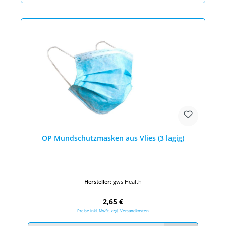
OP Mundschutzmasken aus Vlies (3 lagig)
Hersteller:
gws Health
Regulärer Preis:
2,65 €
Preise inkl. MwSt. zzgl. Versandkosten
Produkt Anzahl: Gib den gewünschten Wert ein oder benutze die Schaltfläc