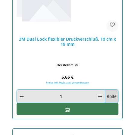
3M Dual Lock flexibler Druckverschluß, 10 cm x
19 mm
Hersteller:
3M
Regulärer Preis:
5,65 €
Preise inkl. MwSt. zzgl. Versandkosten
Produkt Anzahl: Gib den gewünschten Wert ein oder benutze die Schaltfläc
Rolle
In den Warenkorb