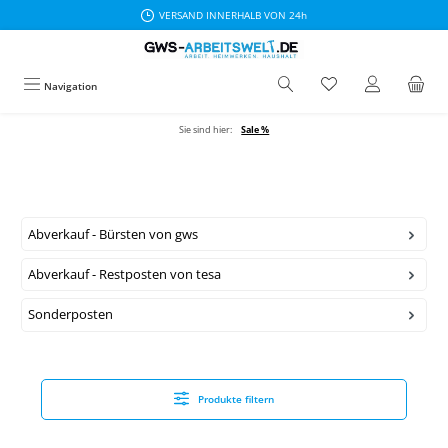
VERSAND INNERHALB VON 24h
Zum Hauptinhalt springen
Navigation
Sie sind hier:
Sale %
Abverkauf - Bürsten von gws
Abverkauf - Restposten von tesa
Sonderposten
Produkte filtern