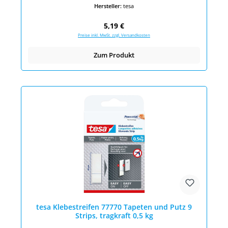
Hersteller:
tesa
Regulärer Preis:
5,19 €
Preise inkl. MwSt. zzgl. Versandkosten
Zum Produkt
tesa Klebestreifen 77770 Tapeten und Putz 9
Strips, tragkraft 0,5 kg