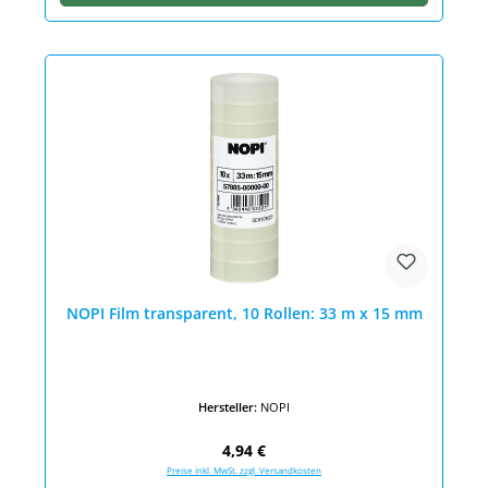
NOPI Film transparent, 10 Rollen: 33 m x 15 mm
Hersteller:
NOPI
Regulärer Preis:
4,94 €
Preise inkl. MwSt. zzgl. Versandkosten