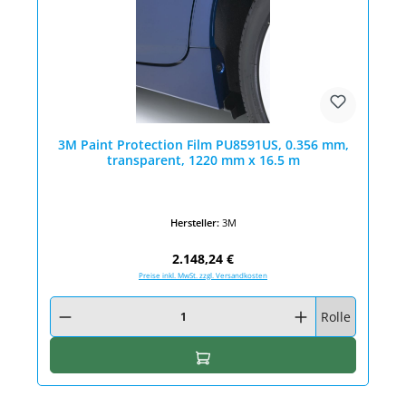
3M Paint Protection Film PU8591US, 0.356 mm,
transparent, 1220 mm x 16.5 m
Hersteller:
3M
Regulärer Preis:
2.148,24 €
Preise inkl. MwSt. zzgl. Versandkosten
Produkt Anzahl: Gib den gewünschten Wert ein oder benutze die Schaltfläc
Rolle
In den Warenkorb