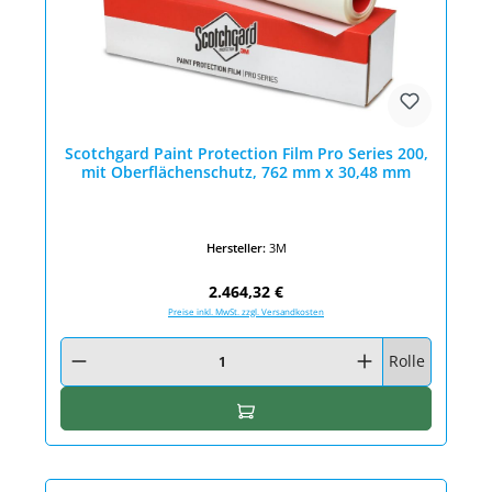
Scotchgard Paint Protection Film Pro Series 200,
mit Oberflächenschutz, 762 mm x 30,48 mm
Hersteller:
3M
Regulärer Preis:
2.464,32 €
Preise inkl. MwSt. zzgl. Versandkosten
Produkt Anzahl: Gib den gewünschten Wert ein oder benutze die Schaltfläc
Rolle
In den Warenkorb