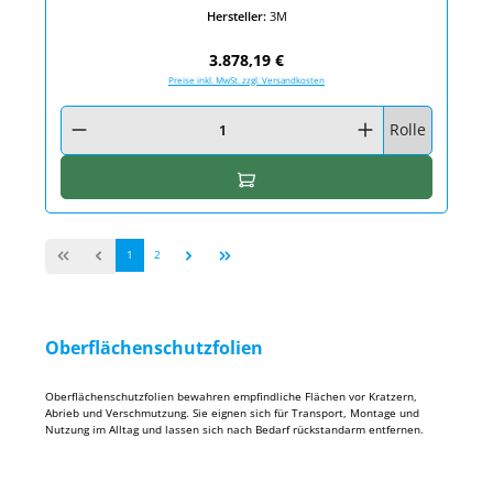
Hersteller:
3M
Regulärer Preis:
3.878,19 €
Preise inkl. MwSt. zzgl. Versandkosten
Produkt Anzahl: Gib den gewünschten Wert ein oder benutze die Schaltfläc
Rolle
In den Warenkorb
Seite
Seite
1
2
Oberflächenschutzfolien
Oberflächenschutzfolien bewahren empfindliche Flächen vor Kratzern,
Abrieb und Verschmutzung. Sie eignen sich für Transport, Montage und
Nutzung im Alltag und lassen sich nach Bedarf rückstandarm entfernen.