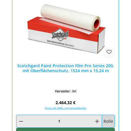
Scotchgard Paint Protection Film Pro Series 200,
mit Oberflächenschutz, 1524 mm x 15,24 m
Hersteller:
3M
Regulärer Preis:
2.464,32 €
Preise inkl. MwSt. zzgl. Versandkosten
Produkt Anzahl: Gib den gewünschten Wert ein oder benutze die Schaltfläc
Rolle