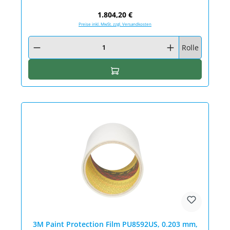
Regulärer Preis:
1.804,20 €
Preise inkl. MwSt. zzgl. Versandkosten
Produkt Anzahl: Gib den gewünschten Wert ein oder benutze die Schaltfläc
Rolle
In den Warenkorb
3M Paint Protection Film PU8592US, 0.203 mm,