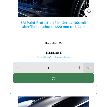
3M Paint Protection Film Series 100, mit
Oberflächenschutz, 1220 mm x 15,24 m
Hersteller:
3M
Regulärer Preis:
1.444,30 €
Preise inkl. MwSt. zzgl. Versandkosten
Produkt Anzahl: Gib den gewünschten Wert ein oder benutze die Schaltfläc
Rolle
In den Warenkorb