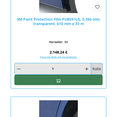
3M Paint Protection Film PU8591US, 0.356 mm,
transparent, 610 mm x 33 m
Hersteller:
3M
Regulärer Preis:
2.148,24 €
Preise inkl. MwSt. zzgl. Versandkosten
Produkt Anzahl: Gib den gewünschten Wert ein oder benutze die Schaltfläc
Rolle
In den Warenkorb