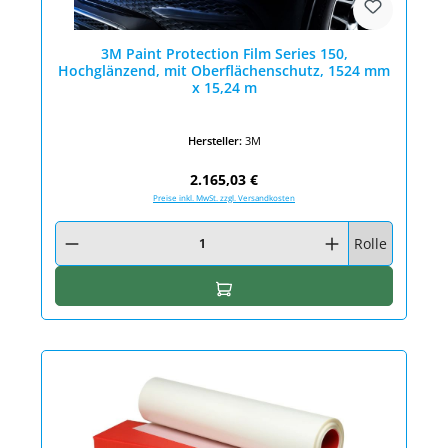
3M Paint Protection Film Series 150,
Hochglänzend, mit Oberflächenschutz, 1524 mm
x 15,24 m
Hersteller:
3M
Regulärer Preis:
2.165,03 €
Preise inkl. MwSt. zzgl. Versandkosten
Produkt Anzahl: Gib den gewünschten Wert ein oder benutze die Schaltfläc
Rolle
In den Warenkorb