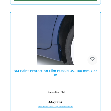
3M Paint Protection Film PU8591US, 100 mm x 33
m
Hersteller:
3M
Regulärer Preis:
442,00 €
Preise inkl. MwSt. zzgl. Versandkosten