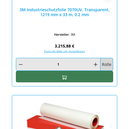
3M Industrieschutzfolie 7070UV, Transparent,
1219 mm x 33 m, 0.2 mm
Hersteller:
3M
Regulärer Preis:
3.215,88 €
Preise inkl. MwSt. zzgl. Versandkosten
Produkt Anzahl: Gib den gewünschten Wert ein oder benutze die Schaltfläc
Rolle
In den Warenkorb