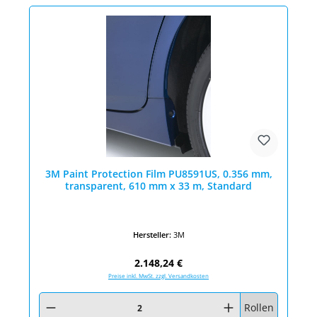
3M Paint Protection Film PU8591US, 0.356 mm,
transparent, 610 mm x 33 m, Standard
Hersteller:
3M
Regulärer Preis:
2.148,24 €
Preise inkl. MwSt. zzgl. Versandkosten
Produkt Anzahl: Gib den gewünschten Wert ein oder benutze die Schaltfläc
Rollen