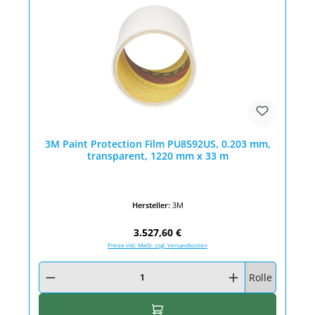
3M Paint Protection Film PU8592US, 0.203 mm,
transparent, 1220 mm x 33 m
Hersteller:
3M
Regulärer Preis:
3.527,60 €
Preise inkl. MwSt. zzgl. Versandkosten
Produkt Anzahl: Gib den gewünschten Wert ein oder benutze die Schaltfläc
Rolle
In den Warenkorb