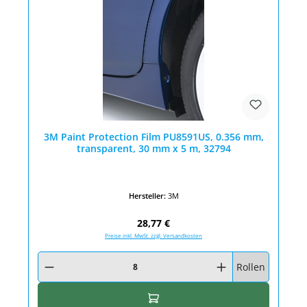
3M Paint Protection Film PU8591US, 0.356 mm,
transparent, 30 mm x 5 m, 32794
Hersteller:
3M
Regulärer Preis:
28,77 €
Preise inkl. MwSt. zzgl. Versandkosten
Produkt Anzahl: Gib den gewünschten Wert ein oder benutze die Schaltfläc
Rollen
In den Warenkorb