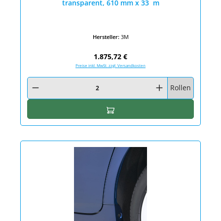
transparent, 610 mm x 33 m
Hersteller:
3M
Regulärer Preis:
1.875,72 €
Preise inkl. MwSt. zzgl. Versandkosten
Produkt Anzahl: Gib den gewünschten Wert ein oder benutze die Schaltfläc
Rollen
In den Warenkorb