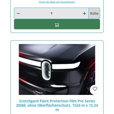
Preise inkl. MwSt. zzgl. Versandkosten
Produkt Anzahl: Gib den gewünschten Wert ein oder benutze die Schaltfläc
Rolle
In den Warenkorb
Scotchgard Paint Protection Film Pro Series
200M, ohne Oberflächenschutz, 1524 m x 15,24
m