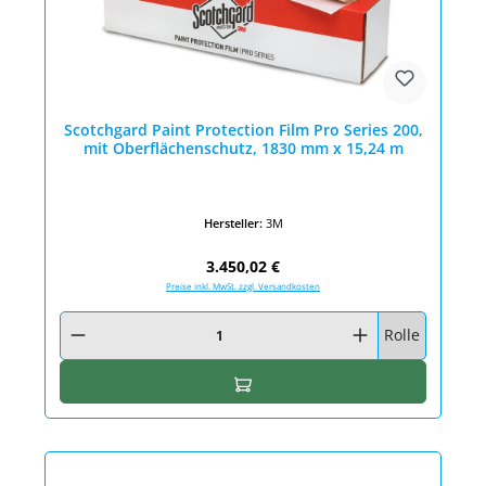
Scotchgard Paint Protection Film Pro Series 200,
mit Oberflächenschutz, 1830 mm x 15,24 m
Hersteller:
3M
Regulärer Preis:
3.450,02 €
Preise inkl. MwSt. zzgl. Versandkosten
Produkt Anzahl: Gib den gewünschten Wert ein oder benutze die Schaltfläc
Rolle
In den Warenkorb