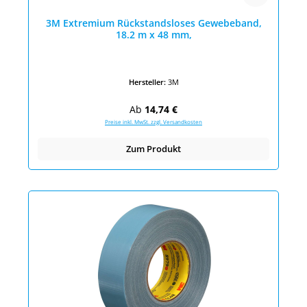
3M Extremium Rückstandsloses Gewebeband,
18.2 m x 48 mm,
Hersteller:
3M
Regulärer Preis:
Ab
14,74 €
Preise inkl. MwSt. zzgl. Versandkosten
Zum Produkt