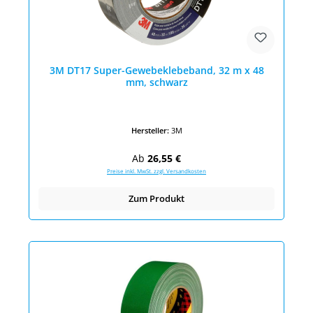
3M DT17 Super-Gewebeklebeband, 32 m x 48
mm, schwarz
Hersteller:
3M
Regulärer Preis:
Ab
26,55 €
Preise inkl. MwSt. zzgl. Versandkosten
Zum Produkt