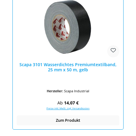
Scapa 3101 Wasserdichtes Premiumtextilband,
25 mm x 50 m, gelb
Hersteller:
Scapa Industrial
Regulärer Preis:
Ab
14,07 €
Preise inkl. MwSt. zzgl. Versandkosten
Zum Produkt