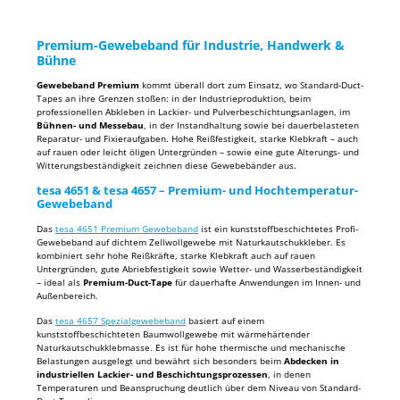
Premium-Gewebeband für Industrie, Handwerk &
Bühne
Gewebeband Premium
kommt überall dort zum Einsatz, wo Standard-Duct-
Tapes an ihre Grenzen stoßen: in der Industrieproduktion, beim
professionellen Abkleben in Lackier- und Pulverbeschichtungsanlagen, im
Bühnen- und Messebau
, in der Instandhaltung sowie bei dauerbelasteten
Reparatur- und Fixieraufgaben. Hohe Reißfestigkeit, starke Klebkraft – auch
auf rauen oder leicht öligen Untergründen – sowie eine gute Alterungs- und
Witterungsbeständigkeit zeichnen diese Gewebebänder aus.
tesa 4651 & tesa 4657 – Premium- und Hochtemperatur-
Gewebeband
Das
tesa 4651 Premium Gewebeband
ist ein kunststoffbeschichtetes Profi-
Gewebeband auf dichtem Zellwollgewebe mit Naturkautschukkleber. Es
kombiniert sehr hohe Reißkräfte, starke Klebkraft auch auf rauen
Untergründen, gute Abriebfestigkeit sowie Wetter- und Wasserbeständigkeit
– ideal als
Premium-Duct-Tape
für dauerhafte Anwendungen im Innen- und
Außenbereich.
Das
tesa 4657 Spezialgewebeband
basiert auf einem
kunststoffbeschichteten Baumwollgewebe mit wärmehärtender
Naturkautschukklebmasse. Es ist für hohe thermische und mechanische
Belastungen ausgelegt und bewährt sich besonders beim
Abdecken in
industriellen Lackier- und Beschichtungsprozessen
, in denen
Temperaturen und Beanspruchung deutlich über dem Niveau von Standard-