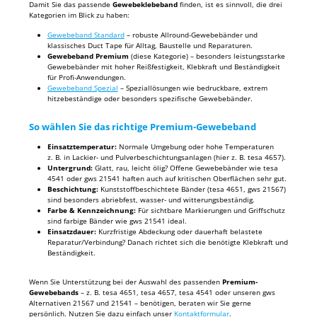
Damit Sie das passende
Gewebeklebeband
finden, ist es sinnvoll, die drei
Kategorien im Blick zu haben:
Gewebeband Standard
– robuste Allround-Gewebebänder und
klassisches Duct Tape für Alltag, Baustelle und Reparaturen.
Gewebeband Premium
(diese Kategorie) – besonders leistungsstarke
Gewebebänder mit hoher Reißfestigkeit, Klebkraft und Beständigkeit
für Profi-Anwendungen.
Gewebeband Spezial
– Speziallösungen wie bedruckbare, extrem
hitzebeständige oder besonders spezifische Gewebebänder.
So wählen Sie das richtige Premium-Gewebeband
Einsatztemperatur:
Normale Umgebung oder hohe Temperaturen
z. B. in Lackier- und Pulverbeschichtungsanlagen (hier z. B. tesa 4657).
Untergrund:
Glatt, rau, leicht ölig? Offene Gewebebänder wie tesa
4541 oder gws 21541 haften auch auf kritischen Oberflächen sehr gut.
Beschichtung:
Kunststoffbeschichtete Bänder (tesa 4651, gws 21567)
sind besonders abriebfest, wasser- und witterungsbeständig.
Farbe & Kennzeichnung:
Für sichtbare Markierungen und Griffschutz
sind farbige Bänder wie gws 21541 ideal.
Einsatzdauer:
Kurzfristige Abdeckung oder dauerhaft belastete
Reparatur/Verbindung? Danach richtet sich die benötigte Klebkraft und
Beständigkeit.
Wenn Sie Unterstützung bei der Auswahl des passenden
Premium-
Gewebebands
– z. B. tesa 4651, tesa 4657, tesa 4541 oder unseren gws
Alternativen 21567 und 21541 – benötigen, beraten wir Sie gerne
persönlich. Nutzen Sie dazu einfach unser
Kontaktformular
.