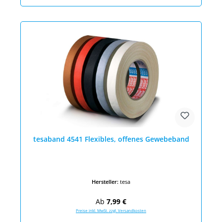
tesaband 4541 Flexibles, offenes Gewebeband
Hersteller:
tesa
Regulärer Preis:
Ab
7,99 €
Preise inkl. MwSt. zzgl. Versandkosten