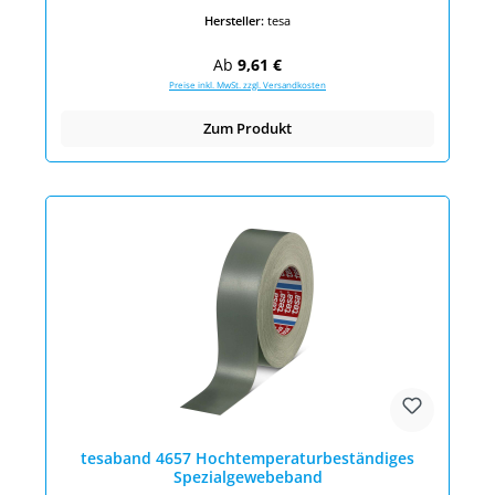
Hersteller:
tesa
Regulärer Preis:
Ab
9,61 €
Preise inkl. MwSt. zzgl. Versandkosten
Zum Produkt
tesaband 4657 Hochtemperaturbeständiges
Spezialgewebeband