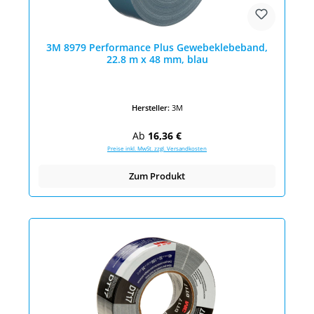
3M 8979 Performance Plus Gewebeklebeband,
22.8 m x 48 mm, blau
Hersteller:
3M
Regulärer Preis:
Ab
16,36 €
Preise inkl. MwSt. zzgl. Versandkosten
Zum Produkt