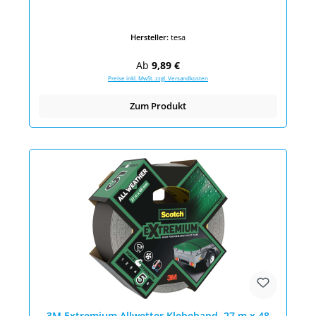
Hersteller:
tesa
Regulärer Preis:
Ab
9,89 €
Preise inkl. MwSt. zzgl. Versandkosten
Zum Produkt
3M Extremium Allwetter Klebeband, 27 m x 48