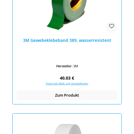
3M Gewebeklebeband 389, wasserresistent
Hersteller:
3M
Regulärer Preis:
40,03 €
Preise inkl. MwSt. zzgl. Versandkosten
Zum Produkt