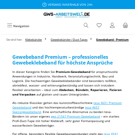
VERSAND INNERHALB VON 24h
Zum Hauptinhalt springen
Navigation
Sie sind hier:
Klebebänder
Gewebebänder / Duct-Tapes
Gewebeband - Premium
Gewebeband Premium – professionelles
Gewebeklebeband für höchste Ansprüche
In dieser Kategorie finden Sie
Premium-Gewebeband
für anspruchsvolle
Anwendungen in Industrie, Handwerk, Veranstaltungstechnik, Bau und
Logistik. Die hochwertigen Gewebeklebebänder sind besonders reißfest,
abriebfest, wasser- und witterungsbeständig und lassen sich trotzdem
flexibel verarbeiten – ideal zum
Abdecken, Bündeln, Reparieren, Fixieren
und Verpacken
auf glatten und rauen Untergründen.
Als robuste Klassiker gelten das kunststoffbeschichtete
tesa 4651 Premium
Gewebeband
und das hochtemperaturbeständige
tesa 4657
Spezialgewebeband
. Eine wirtschaftliche Alternative zu beiden tesa-
Bändern ist unser eigenes
gws 21567 Premium Gewebeband
– ein starkes
Profi-Duct-Tape mit hoher Klebkraft, sehr guter Formanpassung und
wasserfestem Gewebeträger.
Für offene, besonders flexible Gewebeanwendungen steht das
tesa 4541