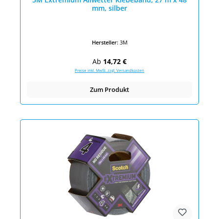
mm, silber
Hersteller:
3M
Regulärer Preis:
Ab
14,72 €
Preise inkl. MwSt. zzgl. Versandkosten
Zum Produkt