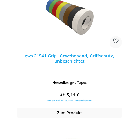
gws 21541 Grip- Gewebeband, Griffschutz,
unbeschichtet
Hersteller:
gws Tapes
Regulärer Preis:
Ab
5,11 €
Preise inkl. MwSt. zzgl. Versandkosten
Zum Produkt