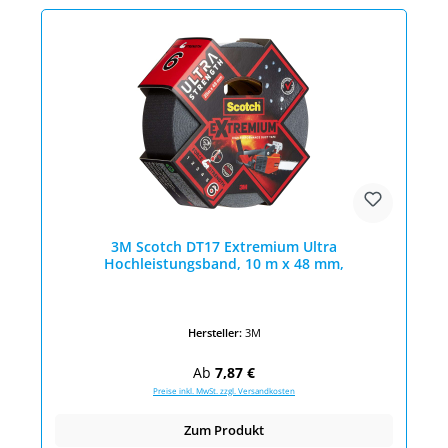
3M Scotch DT17 Extremium Ultra
Hochleistungsband, 10 m x 48 mm,
Hersteller:
3M
Regulärer Preis:
Ab
7,87 €
Preise inkl. MwSt. zzgl. Versandkosten
Zum Produkt