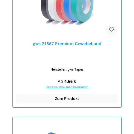
gws 21567 Premium Gewebeband
Hersteller:
gws Tapes
Regulärer Preis:
Ab
4,66 €
Preise inkl. MwSt. zzgl. Versandkosten
Zum Produkt