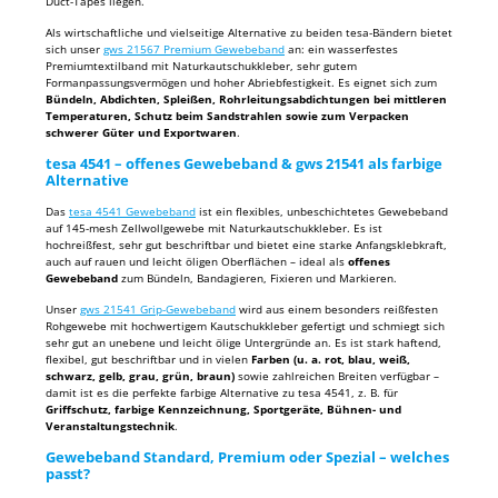
Duct-Tapes liegen.
Als wirtschaftliche und vielseitige Alternative zu beiden tesa-Bändern bietet
sich unser
gws 21567 Premium Gewebeband
an: ein wasserfestes
Premiumtextilband mit Naturkautschukkleber, sehr gutem
Formanpassungsvermögen und hoher Abriebfestigkeit. Es eignet sich zum
Bündeln, Abdichten, Spleißen, Rohrleitungsabdichtungen bei mittleren
Temperaturen, Schutz beim Sandstrahlen sowie zum Verpacken
schwerer Güter und Exportwaren
.
tesa 4541 – offenes Gewebeband & gws 21541 als farbige
Alternative
Das
tesa 4541 Gewebeband
ist ein flexibles, unbeschichtetes Gewebeband
auf 145-mesh Zellwollgewebe mit Naturkautschukkleber. Es ist
hochreißfest, sehr gut beschriftbar und bietet eine starke Anfangsklebkraft,
auch auf rauen und leicht öligen Oberflächen – ideal als
offenes
Gewebeband
zum Bündeln, Bandagieren, Fixieren und Markieren.
Unser
gws 21541 Grip-Gewebeband
wird aus einem besonders reißfesten
Rohgewebe mit hochwertigem Kautschukkleber gefertigt und schmiegt sich
sehr gut an unebene und leicht ölige Untergründe an. Es ist stark haftend,
flexibel, gut beschriftbar und in vielen
Farben (u. a. rot, blau, weiß,
schwarz, gelb, grau, grün, braun)
sowie zahlreichen Breiten verfügbar –
damit ist es die perfekte farbige Alternative zu tesa 4541, z. B. für
Griffschutz, farbige Kennzeichnung, Sportgeräte, Bühnen- und
Veranstaltungstechnik
.
Gewebeband Standard, Premium oder Spezial – welches
passt?