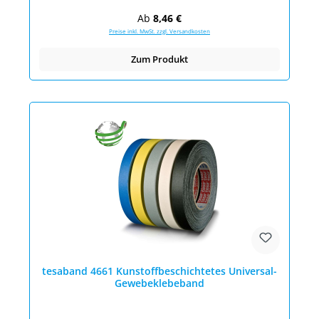
Regulärer Preis:
Ab
8,46 €
Preise inkl. MwSt. zzgl. Versandkosten
Zum Produkt
tesaband 4661 Kunstoffbeschichtetes Universal-
Gewebeklebeband