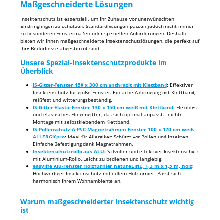
Maßgeschneiderte Lösungen
Insektenschutz ist essenziell, um Ihr Zuhause vor unerwünschten
Eindringlingen zu schützen. Standardlösungen passen jedoch nicht immer
zu besonderen Fenstermaßen oder speziellen Anforderungen. Deshalb
bieten wir Ihnen maßgeschneiderte Insektenschutzlösungen, die perfekt auf
Ihre Bedürfnisse abgestimmt sind.
Unsere Spezial-Insektenschutzprodukte im
Überblick
IS-Gitter-Fenster 150 x 300 cm anthrazit mit Klettband
:
Effektiver
Insektenschutz für große Fenster. Einfache Anbringung mit Klettband,
reißfest und witterungsbeständig.
IS-Gitter-Elastic-Fenster 130 x 150 cm weiß mit Klettband
:
Flexibles
und elastisches Fliegengitter, das sich optimal anpasst. Leichte
Montage mit selbstklebendem Klettband.
IS-Pollenschutz-A-PVC-Magnetrahmen Fenster 100 x 120 cm weiß
ALLERGICpro
:
Ideal für Allergiker: Schützt vor Pollen und Insekten.
Einfache Befestigung dank Magnetrahmen.
Insektenschutzrollo aus ALU
:
Stilvoller und effektiver Insektenschutz
mit Aluminium-Rollo. Leicht zu bedienen und langlebig.
easylife Alu-Fenster Holzfurnier natureLINE, 1,3 m x 1,5 m, holz
:
Hochwertiger Insektenschutz mit edlem Holzfurnier. Passt sich
harmonisch Ihrem Wohnambiente an.
Warum maßgeschneiderter Insektenschutz wichtig
ist