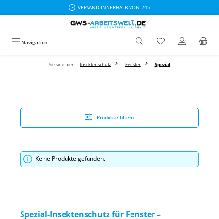
VERSAND INNERHALB VON 24h
Zum Hauptinhalt springen
Navigation
Sie sind hier:
Insektenschutz
Fenster
Spezial
Produkte filtern
Keine Produkte gefunden.
Spezial-Insektenschutz für Fenster –