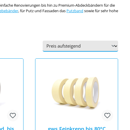
 einfache Renovierungen bis hin zu Premium-Abdeckbändern für die
Klebebänder
, für Putz und Fassaden das
Putzband
sowie für sehr hohe
d, bis
gws Feinkrepp bis 80°C