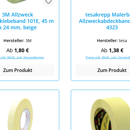
3M Allzweck
tesakrepp Maler
klebeband 101E, 45 m
Allzweckabdeckband
x 24 mm, beige
4323
Hersteller:
3M
Hersteller:
tesa
Regulärer Preis:
Regulärer Pr
Ab
1,80 €
Ab
1,38 €
 inkl. MwSt. zzgl. Versandkosten
Preise inkl. MwSt. zzgl. Versan
Zum Produkt
Zum Produkt