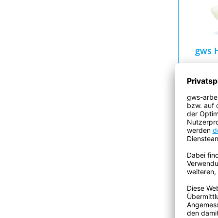
gws 
H
Preise