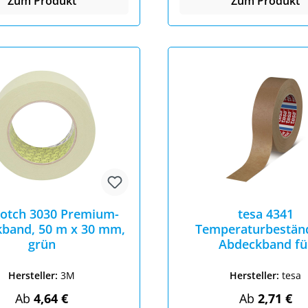
Zum Produkt
Zum Produkt
otch 3030 Premium-
tesa 4341
band, 50 m x 30 mm,
Temperaturbestän
grün
Abdeckband fü
Lackierarbeite
Hersteller:
3M
Hersteller:
tesa
Regulärer Preis:
Regulärer Pr
Ab
4,64 €
Ab
2,71 €