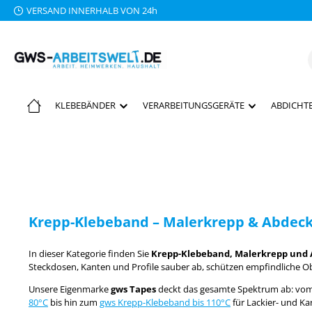
VERSAND INNERHALB VON 24h
 Hauptinhalt springen
Zur Suche springen
Zur Hauptnavigation springen
KLEBEBÄNDER
VERARBEITUNGSGERÄTE
ABDICHTE
Krepp-Klebeband – Malerkrepp & Abdeck
In dieser Kategorie finden Sie
Krepp-Klebeband, Malerkrepp und
Steckdosen, Kanten und Profile sauber ab, schützen empfindliche O
Unsere Eigenmarke
gws Tapes
deckt das gesamte Spektrum ab: vom
80°C
bis hin zum
gws Krepp-Klebeband bis 110°C
für Lackier- und K