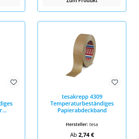
Zum Produkt
tesakrepp 4309
diges
Temperaturbeständiges
r
Papierabdeckband
n
Hersteller:
tesa
eis:
Regulärer Preis:
Ab
2,74 €