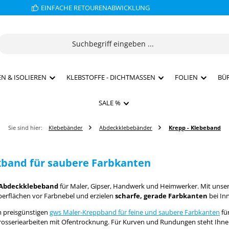
EINFACHE RETOURENABWICKLUNG
N & ISOLIEREN
KLEBSTOFFE - DICHTMASSEN
FOLIEN
BÜ
SALE %
Sie sind hier:
Klebebänder
Abdeckklebebänder
Krepp - Klebeband
band für saubere Farbkanten
 Abdeckklebeband
für Maler, Gipser, Handwerk und Heimwerker. Mit unser
berflächen vor Farbnebel und erzielen
scharfe, gerade Farbkanten
bei In
 preisgünstigen
gws Maler-Kreppband für feine und saubere Farbkanten
für
arosseriearbeiten mit Ofentrocknung. Für Kurven und Rundungen steht Ih