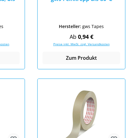
es
Hersteller:
gws Tapes
eis:
Regulärer Preis:
Ab
0,94 €
dkosten
Preise inkl. MwSt. zzgl. Versandkosten
Zum Produkt