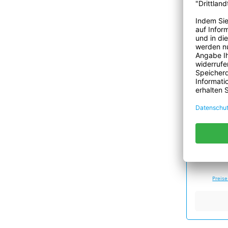
tes
Allzw
Preise