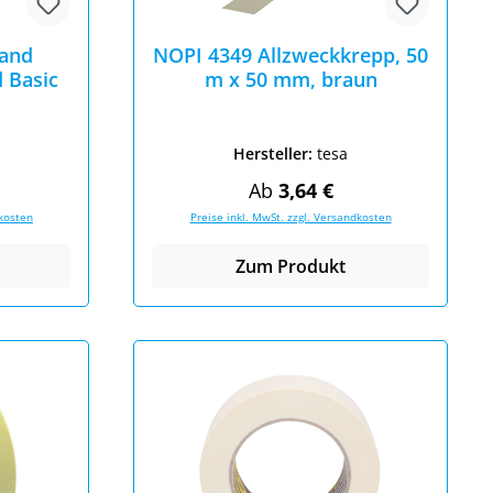
band
NOPI 4349 Allzweckkrepp, 50
 Basic
m x 50 mm, braun
Hersteller:
tesa
eis:
Regulärer Preis:
Ab
3,64 €
dkosten
Preise inkl. MwSt. zzgl. Versandkosten
Zum Produkt