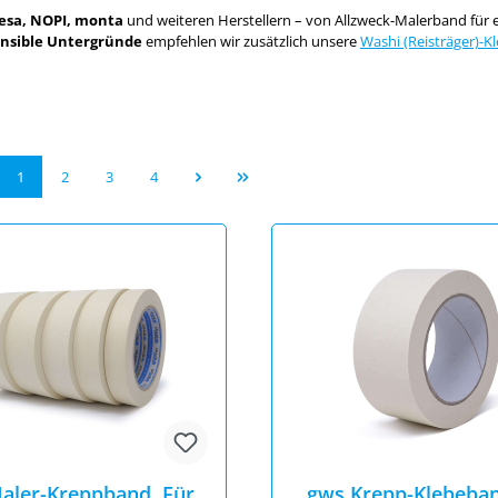
tesa, NOPI, monta
und weiteren Herstellern – von Allzweck-Malerband für
ensible Untergründe
empfehlen wir zusätzlich unsere
Washi (Reisträger)-
Seite
Seite
Seite
Seite
1
2
3
4
aler-Kreppband, Für
gws Krepp-Klebeban