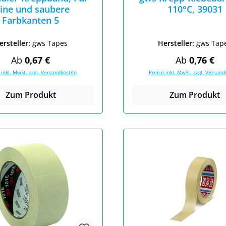
eine und saubere
110°C, 39031
Farbkanten 5
ersteller:
gws Tapes
Hersteller:
gws Tap
Regulärer Preis:
Regulärer Pr
Ab
0,67 €
Ab
0,76 €
 inkl. MwSt. zzgl. Versandkosten
Preise inkl. MwSt. zzgl. Versan
Zum Produkt
Zum Produkt