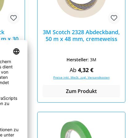
ck
3M Scotch 2328 Abdeckband,
 m x 30
50 m x 48 mm, cremeweiss
Hersteller:
3M
eis:
Regulärer Preis:
Ab
4,32 €
dkosten
Preise inkl. MwSt. zzgl. Versandkosten
Zum Produkt