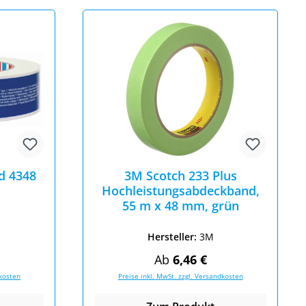
d 4348
3M Scotch 233 Plus
Hochleistungsabdeckband,
55 m x 48 mm, grün
Hersteller:
3M
eis:
Regulärer Preis:
Ab
6,46 €
dkosten
Preise inkl. MwSt. zzgl. Versandkosten