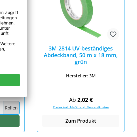
6
3M 2814 UV-beständiges
s
Abdeckband, 50 m x 18 mm,
 m x 50
grün
Hersteller:
3M
Preis:
dkosten
Regulärer Preis:
Ab
2,02 €
wünschten Wert ein oder benutze die Schaltflächen um die Anzahl
Rollen
Preise inkl. MwSt. zzgl. Versandkosten
arenkorb
Zum Produkt