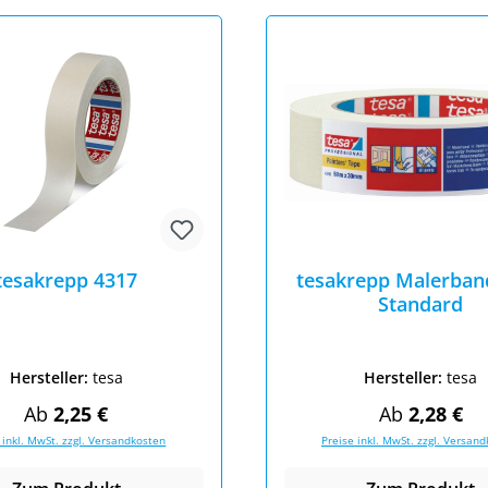
tesakrepp 4317
tesakrepp Malerban
Standard
Hersteller:
tesa
Hersteller:
tesa
Regulärer Preis:
Regulärer Pr
Ab
2,25 €
Ab
2,28 €
 inkl. MwSt. zzgl. Versandkosten
Preise inkl. MwSt. zzgl. Versan