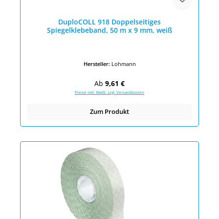
DuploCOLL 918 Doppelseitiges
Spiegelklebeband, 50 m x 9 mm, weiß
Hersteller:
Lohmann
Regulärer Preis:
Ab
9,61 €
Preise inkl. MwSt. zzgl. Versandkosten
Zum Produkt