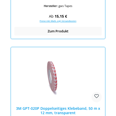
Hersteller:
gws Tapes
Regulärer Preis:
Ab
15,15 €
Preise inkl. MwSt. zzgl. Versandkosten
Zum Produkt
3M GPT-020P Doppelseitiges Klebeband, 50 m x
12 mm, transparent