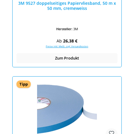
3M 9527 doppelseitiges Papiervliesband, 50 m x
50 mm, cremeweiss
Hersteller:
3M
Regulärer Preis:
Ab
26,38 €
Preise inkl. MwSt. zzgl. Versandkosten
Zum Produkt
Tipp