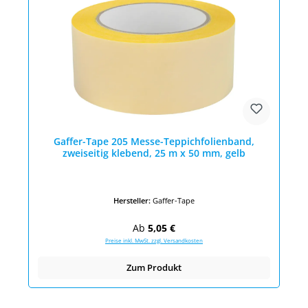
Gaffer-Tape 205 Messe-Teppichfolienband,
zweiseitig klebend, 25 m x 50 mm, gelb
Hersteller:
Gaffer-Tape
Regulärer Preis:
Ab
5,05 €
Preise inkl. MwSt. zzgl. Versandkosten
Zum Produkt