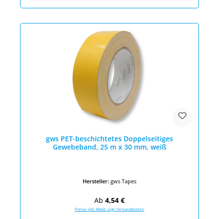
gws PET-beschichtetes Doppelseitiges
Gewebeband, 25 m x 30 mm, weiß
Hersteller:
gws Tapes
Regulärer Preis:
Ab
4,54 €
Preise inkl. MwSt. zzgl. Versandkosten