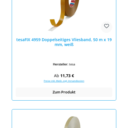
tesaFIX 4959 Doppelseitiges Vliesband, 50 m x 19
mm, weiß
Hersteller:
tesa
Regulärer Preis:
Ab
11,73 €
Preise inkl. MwSt. zzgl. Versandkosten
Zum Produkt