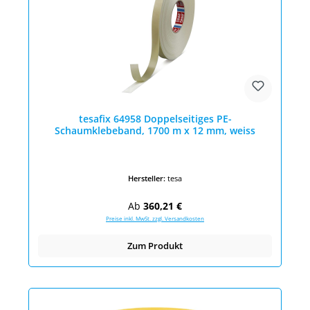
tesafix 64958 Doppelseitiges PE-
Schaumklebeband, 1700 m x 12 mm, weiss
Hersteller:
tesa
Regulärer Preis:
Ab
360,21 €
Preise inkl. MwSt. zzgl. Versandkosten
Zum Produkt