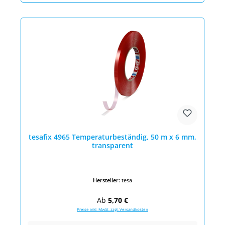
tesafix 4965 Temperaturbeständig, 50 m x 6 mm,
transparent
Hersteller:
tesa
Regulärer Preis:
Ab
5,70 €
Preise inkl. MwSt. zzgl. Versandkosten