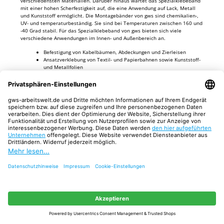
verschiedensten Materialien. Darüber hinaus wartet das Spezialklebeband
mit einer hohen Scherfestigkeit auf, die eine Anwendung auf Lack, Metall
und Kunststoff ermöglicht. Die Montagebänder von gws sind chemikalien-,
UV- und temperaturbeständig. Sie sind bei Temperaturen zwischen 160 und
-40 Grad stabil. Für das Spezialklebeband von gws bieten sich viele
verschiedene Anwendungen im Innen- und Außenbereich an.
Befestigung von Kabelbäumen, Abdeckungen und Zierleisen
Ansatzverklebung von Textil- und Papierbahnen sowie Kunststoff-
und Metallfolien
Montage von Spiegeln und Bodenbelägen
Bei fachgerechter Verklebung sind die Klebebänder von gws beständig
gegen Chemikalien und Weichmacher, wie Fette, Öle, Säuren und Salze.
Überzeugend sind zudem ihre hohe Klebekraft und Scherfestigkeit auf Lack,
Metall und hochenergetischen Untergründen. Von gws ein robustes,
langlebiges und doppelseitiges Klebeband zu kaufen heißt, sich auf eine
einfache und flexible Handhabung zu verlassen.
Günstig doppelseitiges Klebeband kaufen
Entdecken auch Sie das breite Angebot an doppelseitigen
Spezialklebebändern hier im Shop. Sie eignen sich für das Montieren und
Anbringen ohne Bohren auf den verschiedensten glatten Untergründen.
Nachdem Sie das doppelseitige Klebeband kaufen, werden Sie durch eine
schnelle und lange Haft- und Klebekraft überzeugt. Außerdem lassen sie
sich einfach und flexibel verarbeiten. Doppelseitige Spezialklebebänder von
gws Tapes, Lohmann, Tesa, 3M und anderen bekannten Herstellern sind