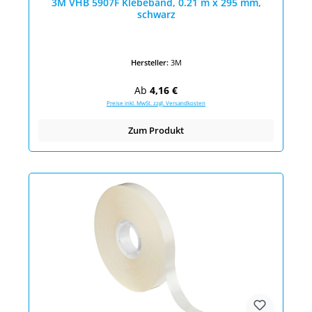
3M VHB 5907F Klebeband, 0.21 m x 295 mm,
schwarz
Hersteller:
3M
Regulärer Preis:
Ab
4,16 €
Preise inkl. MwSt. zzgl. Versandkosten
Zum Produkt