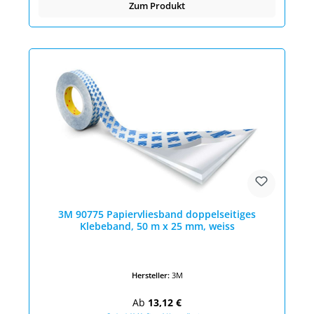
Zum Produkt
3M 90775 Papiervliesband doppelseitiges
Klebeband, 50 m x 25 mm, weiss
Hersteller:
3M
Regulärer Preis:
Ab
13,12 €