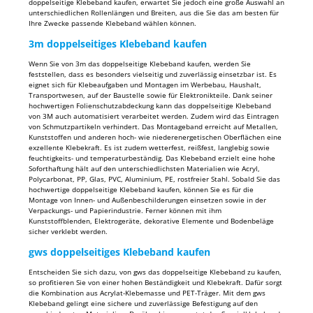
doppelseitige Klebeband kaufen, erwartet Sie jedoch eine große Auswahl an
unterschiedlichen Rollenlängen und Breiten, aus die Sie das am besten für
Ihre Zwecke passende Klebeband wählen können.
3m doppelseitiges Klebeband kaufen
Wenn Sie von 3m das doppelseitige Klebeband kaufen, werden Sie
feststellen, dass es besonders vielseitig und zuverlässig einsetzbar ist. Es
eignet sich für Klebeaufgaben und Montagen im Werbebau, Haushalt,
Transportwesen, auf der Baustelle sowie für Elektronikteile. Dank seiner
hochwertigen Folienschutzabdeckung kann das doppelseitige Klebeband
von 3M auch automatisiert verarbeitet werden. Zudem wird das Eintragen
von Schmutzpartikeln verhindert. Das Montageband erreicht auf Metallen,
Kunststoffen und anderen hoch- wie niederenergetischen Oberflächen eine
exzellente Klebekraft. Es ist zudem wetterfest, reißfest, langlebig sowie
feuchtigkeits- und temperaturbeständig. Das Klebeband erzielt eine hohe
Soforthaftung hält auf den unterschiedlichsten Materialien wie Acryl,
Polycarbonat, PP, Glas, PVC, Aluminium, PE, rostfreier Stahl. Sobald Sie das
hochwertige doppelseitige Klebeband kaufen, können Sie es für die
Montage von Innen- und Außenbeschilderungen einsetzen sowie in der
Verpackungs- und Papierindustrie. Ferner können mit ihm
Kunststoffblenden, Elektrogeräte, dekorative Elemente und Bodenbeläge
sicher verklebt werden.
gws doppelseitiges Klebeband kaufen
Entscheiden Sie sich dazu, von gws das doppelseitige Klebeband zu kaufen,
so profitieren Sie von einer hohen Beständigkeit und Klebekraft. Dafür sorgt
die Kombination aus Acrylat-Klebemasse und PET-Träger. Mit dem gws
Klebeband gelingt eine sichere und zuverlässige Befestigung auf den