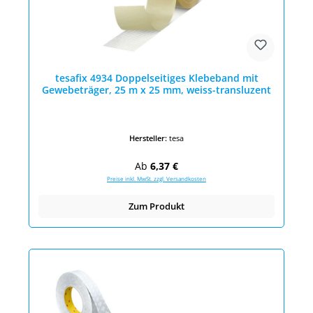
tesafix 4934 Doppelseitiges Klebeband mit
Gewebeträger, 25 m x 25 mm, weiss-transluzent
Hersteller:
tesa
Regulärer Preis:
Ab
6,37 €
Preise inkl. MwSt. zzgl. Versandkosten
Zum Produkt