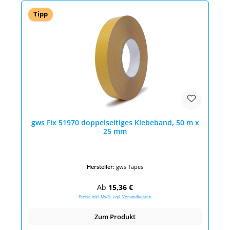
Tipp
gws Fix 51970 doppelseitiges Klebeband, 50 m x
25 mm
Hersteller:
gws Tapes
Regulärer Preis:
Ab
15,36 €
Preise inkl. MwSt. zzgl. Versandkosten
Zum Produkt