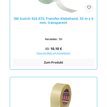
3M Scotch 924 ATG Transfer-Klebeband, 55 m x 6
mm, transparent
Hersteller:
3M
Regulärer Preis:
Ab
10,10 €
Preise inkl. MwSt. zzgl. Versandkosten
Zum Produkt