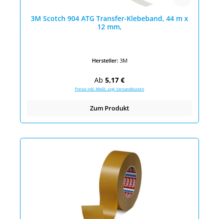
3M Scotch 904 ATG Transfer-Klebeband, 44 m x
12 mm,
Hersteller:
3M
Regulärer Preis:
Ab
5,17 €
Preise inkl. MwSt. zzgl. Versandkosten
Zum Produkt