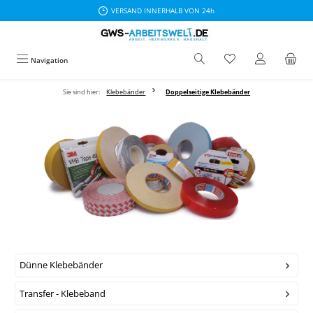
VERSAND INNERHALB VON 24h
Zum Hauptinhalt springen
Navigation
Sie sind hier:
Klebebänder
Doppelseitige Klebebänder
Dünne Klebebänder
Transfer - Klebeband