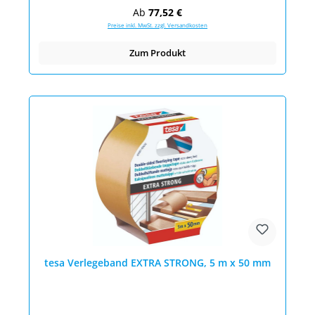
Regulärer Preis:
Ab
77,52 €
Preise inkl. MwSt. zzgl. Versandkosten
Zum Produkt
tesa Verlegeband EXTRA STRONG, 5 m x 50 mm