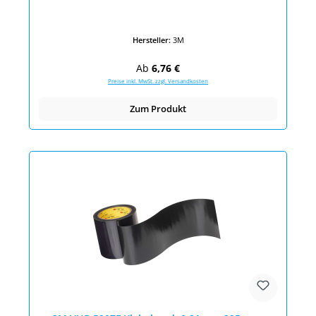
Hersteller:
3M
Regulärer Preis:
Ab
6,76 €
Preise inkl. MwSt. zzgl. Versandkosten
Zum Produkt