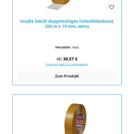
tesafix 64620 doppelseitiges Folienklebeband,
200 m x 19 mm, weiss
Hersteller:
tesa
Regulärer Preis:
Ab
30,57 €
Preise inkl. MwSt. zzgl. Versandkosten
Zum Produkt