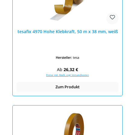
tesafix 4970 Hohe Klebkraft, 50 m x 38 mm, weiß
Hersteller:
tesa
Regulärer Preis:
Ab
26,32 €
Preise inkl. MwSt. zzgl. Versandkosten
Zum Produkt