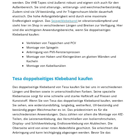
werden. Die VHB Tapes sind äußerst robust und eignen sich auch für den
Außenbereich. Sie sind alterungs-, witterungs- und weichmacherbeständig.
Zudem sind sie UV-beständig, und ihr Trägerschaum bleibt dauerhaft
elastisch. Die hohe Anfangsklebrigkeit wird durch eine maximale
Endfestigkeit ergänzt. Das
Spiegelklebeband
ist vibrationsdämpfend und
steht hier im Shop in verschiedenen Längen und Breiten zur Verfügung. Hier
sind die wichtigsten Anwendungsbereiche, wenn Sie doppelseitiges
Klebeband kaufen:
Verkleben von Teppichen und PCV
Montage von Spiegeln
Anbringung von PVX-Fenstersprossen
Montage von Haken und Kleingeräten an glatten Wänden und
Kacheln
Montage von Kabelkanälen
Tesa doppelseitiges Klebeband kaufen
Das doppelseitige Klebeband von Tesa kaufen Sie bei uns in verschiedenen
Längen und Breiten sowie in unterschiedlichen Farben. Seine spezielle
Klebemasse sorgt für eine schnelle und starke Haftkraft auf Fliesen und
Kunststoff. Wenn Sie von Tesa das doppelseitige Klebeband kaufen, werden
Sie sehen, wie widerstandsfähig, langlebig, wetterfest, UV-beständig und
beständig gegen Weichmacher es ist. Das prädestiniert es für die
verschiedensten Anwendungen. Dazu zählen vor allem die Montage von KfZ-
Teilen, die Leistenverklebung, das Verschließen von Isolierrohrschalen,
Display- und Schildverklebung, Endlosverklebung von Alublechen. Die
Oberseite wird von einer roten Abdeckfolie geschützt. Sie erleichtert die
Anbringung und kann leichtgängig abgezogen werden. Bevor Sie das