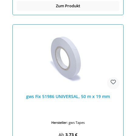
Zum Produkt
gws Fix 51986 UNIVERSAL, 50 m x 19 mm
Hersteller:
gws Tapes
Regulärer Preis:
Ab
3,73 €