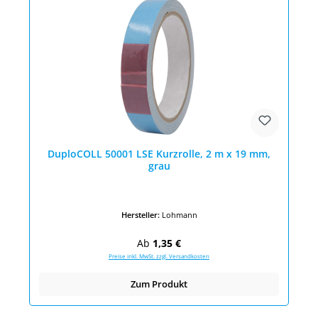
DuploCOLL 50001 LSE Kurzrolle, 2 m x 19 mm,
grau
Hersteller:
Lohmann
Regulärer Preis:
Ab
1,35 €
Preise inkl. MwSt. zzgl. Versandkosten
Zum Produkt