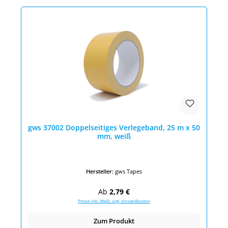
gws 37002 Doppelseitiges Verlegeband, 25 m x 50
mm, weiß
Hersteller:
gws Tapes
Regulärer Preis:
Ab
2,79 €
Preise inkl. MwSt. zzgl. Versandkosten
Zum Produkt