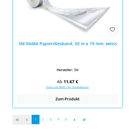
3M 9448A Papiervliesband, 50 m x 19 mm, weiss
Hersteller:
3M
Regulärer Preis:
Ab
11,67 €
Preise inkl. MwSt. zzgl. Versandkosten
Zum Produkt
Seite
Seite
Seite
Seite
Seite
1
2
3
4
5