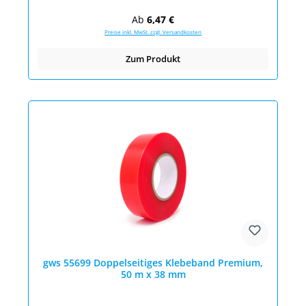
Regulärer Preis:
Ab
6,47 €
Preise inkl. MwSt. zzgl. Versandkosten
Zum Produkt
gws 55699 Doppelseitiges Klebeband Premium,
50 m x 38 mm