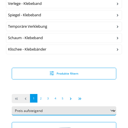
Verlege - Klebeband
Spiegel - Klebeband
Temporäre Verklebung
Schaum - Klebeband
Klischee - Klebebänder
Produkte filtern
Seite
Seite
Seite
Seite
Seite
1
2
3
4
5