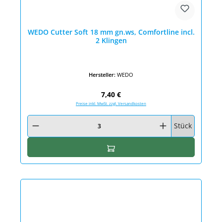
WEDO Cutter Soft 18 mm gn.ws, Comfortline incl.
2 Klingen
Hersteller:
WEDO
Regulärer Preis:
7,40 €
Preise inkl. MwSt. zzgl. Versandkosten
Produkt Anzahl: Gib den gewünschten Wert ein oder benutze die Schaltfläc
Stück
In den Warenkorb