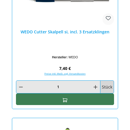
WEDO Cutter Skalpell si, incl. 3 Ersatzklingen
Hersteller:
WEDO
Regulärer Preis:
7,40 €
Preise inkl. MwSt. zzgl. Versandkosten
Produkt Anzahl: Gib den gewünschten Wert ein oder benutze die Schaltfläc
Stück
In den Warenkorb