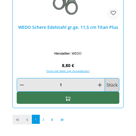
WEDO Schere Edelstahl gr.ge, 11,5 cm Titan Plus
Hersteller:
WEDO
Regulärer Preis:
8,80 €
Preise inkl. MwSt. zzgl. Versandkosten
Produkt Anzahl: Gib den gewünschten Wert ein oder benutze die Schaltfläc
Stück
In den Warenkorb
Seite
Seite
1
2