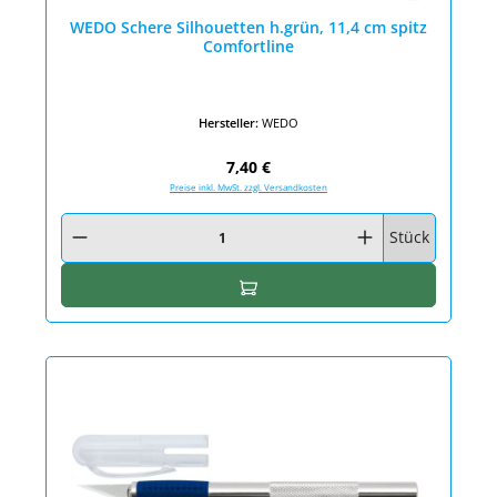
WEDO Schere Silhouetten h.grün, 11,4 cm spitz
Comfortline
Hersteller:
WEDO
Regulärer Preis:
7,40 €
Preise inkl. MwSt. zzgl. Versandkosten
Produkt Anzahl: Gib den gewünschten Wert ein oder benutze die Schaltfläc
Stück
In den Warenkorb