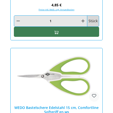
Regulärer Preis:
4,85 €
Preise inkl. MwSt. zzgl. Versandkosten
Produkt Anzahl: Gib den gewünschten Wert ein oder benutze die Schaltfläc
Stück
In den Warenkorb
WEDO Bastelschere Edelstahl 15 cm, Comfortline
Softgriff gn.ws