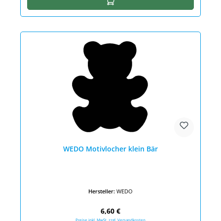
WEDO Motivlocher klein Bär
Hersteller:
WEDO
Regulärer Preis:
6,60 €
Preise inkl. MwSt. zzgl. Versandkosten