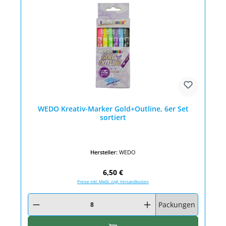
WEDO Kreativ-Marker Gold+Outline, 6er Set
sortiert
Hersteller:
WEDO
Regulärer Preis:
6,50 €
Preise inkl. MwSt. zzgl. Versandkosten
Produkt Anzahl: Gib den gewünschten Wert ein oder benutze die Schaltfläc
Packungen
In den Warenkorb