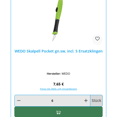
WEDO Skalpell Pocket gn.sw, incl. 5 Ersatzklingen
Hersteller:
WEDO
Regulärer Preis:
7,65 €
Preise inkl. MwSt. zzgl. Versandkosten
Produkt Anzahl: Gib den gewünschten Wert ein oder benutze die Schaltfläc
Stück
In den Warenkorb