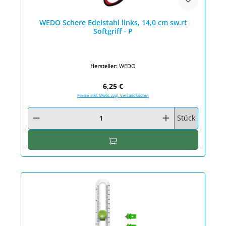
WEDO Schere Edelstahl links, 14,0 cm sw.rt
Softgriff - P
Hersteller:
WEDO
Regulärer Preis:
6,25 €
Preise inkl. MwSt. zzgl. Versandkosten
Produkt Anzahl: Gib den gewünschten Wert ein oder benutze die Schaltfläc
Stück
In den Warenkorb