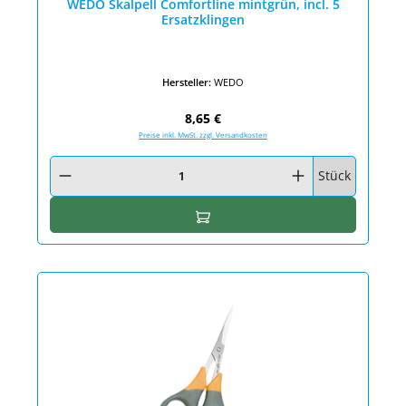
WEDO Skalpell Comfortline mintgrün, incl. 5
Ersatzklingen
Hersteller:
WEDO
Regulärer Preis:
8,65 €
Preise inkl. MwSt. zzgl. Versandkosten
Produkt Anzahl: Gib den gewünschten Wert ein oder benutze die Schaltfläc
Stück
In den Warenkorb