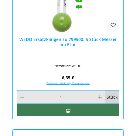
WEDO Ersatzklingen zu 799500, 5 Stück Messer
im Etui
Hersteller:
WEDO
Regulärer Preis:
6,35 €
Preise inkl. MwSt. zzgl. Versandkosten
Produkt Anzahl: Gib den gewünschten Wert ein oder benutze die Schaltfläc
Stück
In den Warenkorb