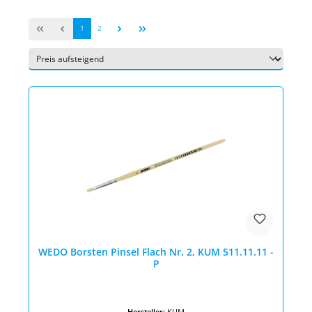
Seite
Seite
1
2
WEDO Borsten Pinsel Flach Nr. 2, KUM 511.11.11 -
P
Hersteller:
KUM