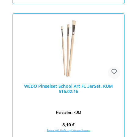
WEDO Pinselset School Art FL 3erSet, KUM
516.02.16
Hersteller:
KUM
Regulärer Preis:
8,10 €
Preise inkl. MwSt. zzgl. Versandkosten