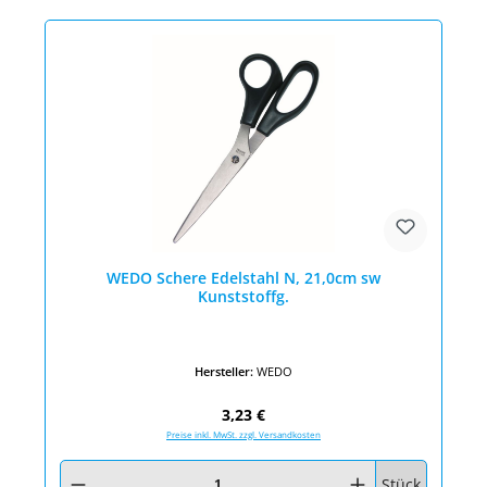
WEDO Schere Edelstahl N, 21,0cm sw
Kunststoffg.
Hersteller:
WEDO
Regulärer Preis:
3,23 €
Preise inkl. MwSt. zzgl. Versandkosten
Produkt Anzahl: Gib den gewünschten Wert ein oder benutze die Schaltfläc
Stück