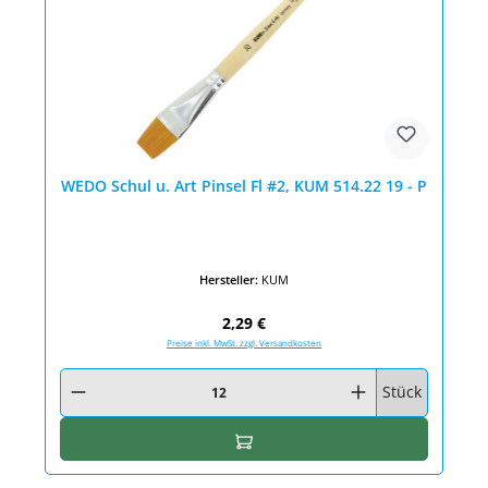
WEDO Schul u. Art Pinsel Fl #2, KUM 514.22 19 - P
Hersteller:
KUM
Regulärer Preis:
2,29 €
Preise inkl. MwSt. zzgl. Versandkosten
Produkt Anzahl: Gib den gewünschten Wert ein oder benutze die Schaltfläc
Stück
In den Warenkorb