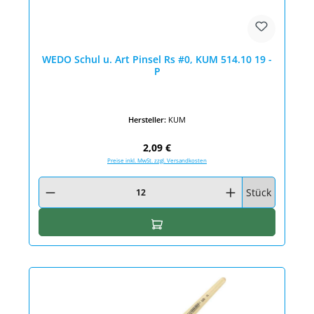
WEDO Schul u. Art Pinsel Rs #0, KUM 514.10 19 -
P
Hersteller:
KUM
Regulärer Preis:
2,09 €
Preise inkl. MwSt. zzgl. Versandkosten
Produkt Anzahl: Gib den gewünschten Wert ein oder benutze die Schaltfläc
Stück
In den Warenkorb