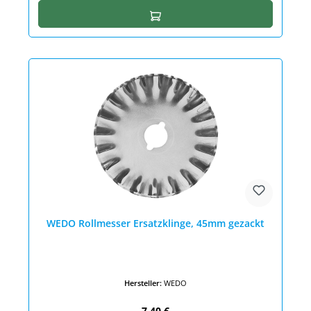
In den Warenkorb
WEDO Rollmesser Ersatzklinge, 45mm gezackt
Hersteller:
WEDO
Regulärer Preis:
7,40 €