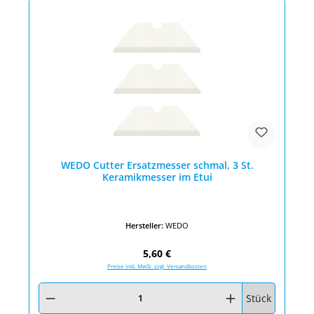
WEDO Cutter Ersatzmesser schmal, 3 St.
Keramikmesser im Etui
Hersteller:
WEDO
Regulärer Preis:
5,60 €
Preise inkl. MwSt. zzgl. Versandkosten
Produkt Anzahl: Gib den gewünschten Wert ein oder benutze die Schaltfläc
Stück