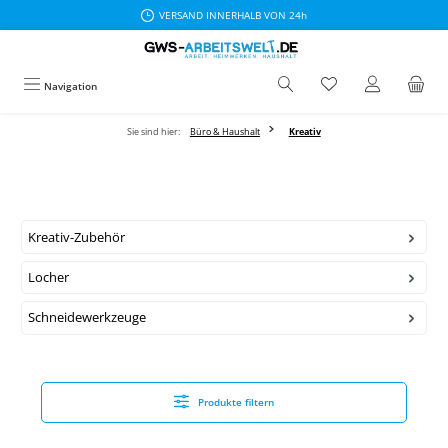
VERSAND INNERHALB VON 24h
Zum Hauptinhalt springen
Navigation
Sie sind hier:
Büro & Haushalt
Kreativ
Kreativ-Zubehör
Locher
Schneidewerkzeuge
Produkte filtern