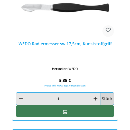
WEDO Radiermesser sw 17,5cm, Kunststoffgriff
Hersteller:
WEDO
Regulärer Preis:
5,35 €
Preise inkl. MwSt. zzgl. Versandkosten
Produkt Anzahl: Gib den gewünschten Wert ein oder benutze die Schaltfläc
Stück
In den Warenkorb