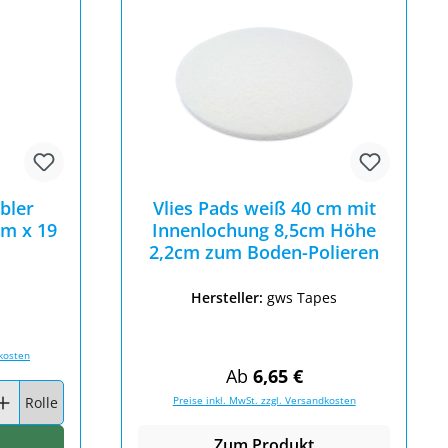
bler
Vlies Pads weiß 40 cm mit
cm x 19
Innenlochung 8,5cm Höhe
2,2cm zum Boden-Polieren
Hersteller:
gws Tapes
Preis:
dkosten
Regulärer Preis:
Ab
6,65 €
hen um die Anzahl zu erhöhen oder zu reduzieren.
wünschten Wert ein oder benutze die Schaltflächen um die Anzahl
Rolle
Preise inkl. MwSt. zzgl. Versandkosten
arenkorb
Zum Produkt