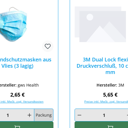
ndschutzmasken aus
3M Dual Lock flexi
Vlies (3 lagig)
Druckverschluß, 10 
mm
rsteller:
gws Health
Hersteller:
3M
Regulärer Preis:
Regulärer 
2,65 €
5,65 €
 inkl. MwSt. zzgl. Versandkosten
Preise inkl. MwSt. zzgl. Versan
nzahl: Gib den gewünschten Wert ein oder benutze die Schaltfläc
Produkt Anzahl: Gib den ge
Packung
In den Warenkorb
In den W