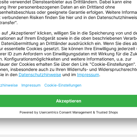
 inkl. MwSt. zzgl. Versandkosten
nzahl: Gib den gewünschten Wert ein oder benutze die Schaltfläc
Packung
In den Warenkorb
iedene Produkte und Marken!
n!