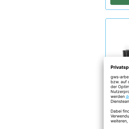
Sheer 
150
Herste