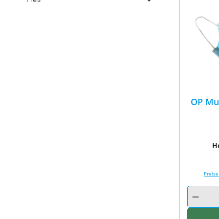
OP Mu
He
Preise
Produkt A