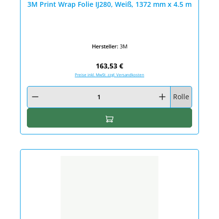
3M Print Wrap Folie IJ280, Weiß, 1372 mm x 4.5 m
Hersteller:
3M
Regulärer Preis:
163,53 €
Preise inkl. MwSt. zzgl. Versandkosten
Produkt Anzahl: Gib den gewünschten Wert ein oder benutze die Schaltfläc
Rolle
In den Warenkorb