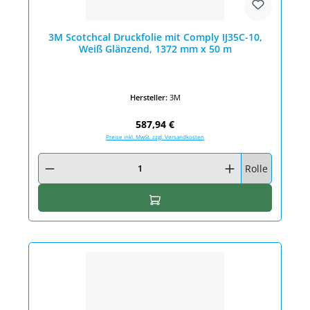
3M Scotchcal Druckfolie mit Comply IJ35C-10,
Weiß Glänzend, 1372 mm x 50 m
Hersteller:
3M
Regulärer Preis:
587,94 €
Preise inkl. MwSt. zzgl. Versandkosten
Produkt Anzahl: Gib den gewünschten Wert ein oder benutze die Schaltfläc
Rolle
In den Warenkorb