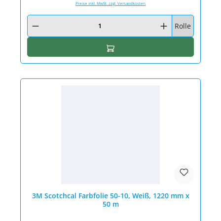
Preise inkl. MwSt. zzgl. Versandkosten
Produkt Anzahl: Gib den gewünschten Wert ein oder benutze die Schaltfläc
Rolle
In den Warenkorb
3M Scotchcal Farbfolie 50-10, Weiß, 1220 mm x
50 m