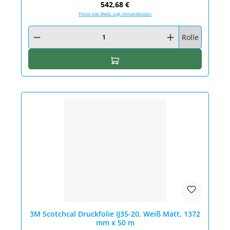
Regulärer Preis:
542,68 €
Preise inkl. MwSt. zzgl. Versandkosten
Produkt Anzahl: Gib den gewünschten Wert ein oder benutze die Schaltfläc
Rolle
In den Warenkorb
3M Scotchcal Druckfolie IJ35-20, Weiß Matt, 1372
mm x 50 m