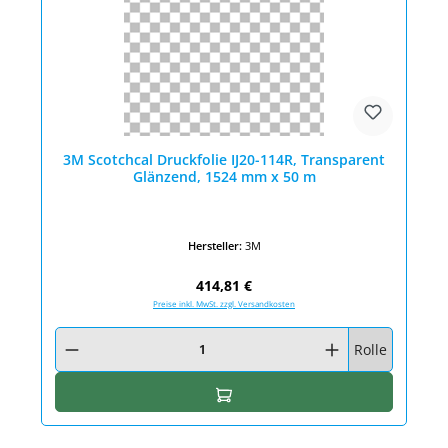
3M Scotchcal Druckfolie IJ20-114R, Transparent
Glänzend, 1524 mm x 50 m
Hersteller:
3M
Regulärer Preis:
414,81 €
Preise inkl. MwSt. zzgl. Versandkosten
Produkt Anzahl: Gib den gewünschten Wert ein oder benutze die Schaltfläc
Rolle
In den Warenkorb