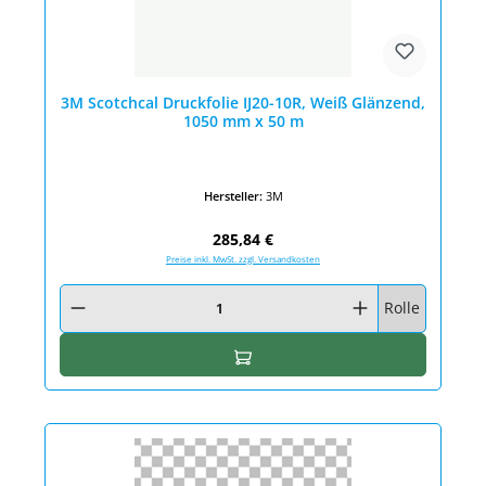
3M Scotchcal Druckfolie IJ20-10R, Weiß Glänzend,
1050 mm x 50 m
Hersteller:
3M
Regulärer Preis:
285,84 €
Preise inkl. MwSt. zzgl. Versandkosten
Produkt Anzahl: Gib den gewünschten Wert ein oder benutze die Schaltfläc
Rolle
In den Warenkorb