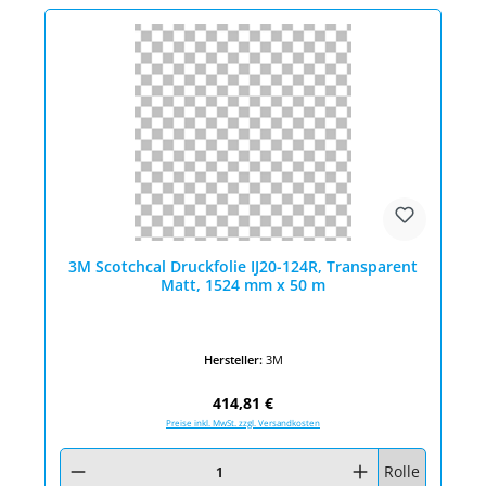
3M Scotchcal Druckfolie IJ20-124R, Transparent
Matt, 1524 mm x 50 m
Hersteller:
3M
Regulärer Preis:
414,81 €
Preise inkl. MwSt. zzgl. Versandkosten
Produkt Anzahl: Gib den gewünschten Wert ein oder benutze die Schaltfläc
Rolle