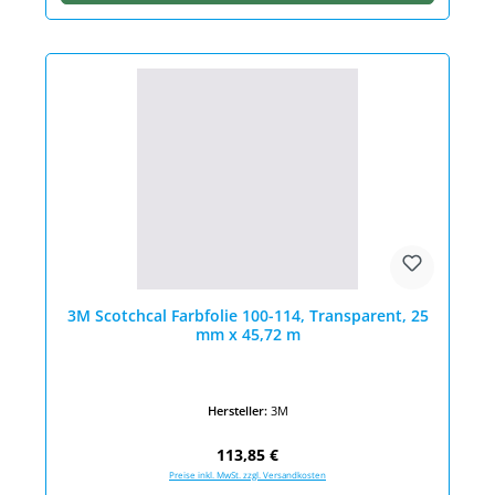
3M Scotchcal Farbfolie 100-114, Transparent, 25
mm x 45,72 m
Hersteller:
3M
Regulärer Preis:
113,85 €
Preise inkl. MwSt. zzgl. Versandkosten