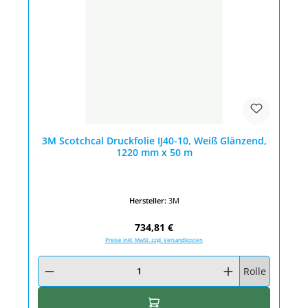
3M Scotchcal Druckfolie IJ40-10, Weiß Glänzend,
1220 mm x 50 m
Hersteller:
3M
Regulärer Preis:
734,81 €
Preise inkl. MwSt. zzgl. Versandkosten
Produkt Anzahl: Gib den gewünschten Wert ein oder benutze die Schaltfläc
Rolle
In den Warenkorb