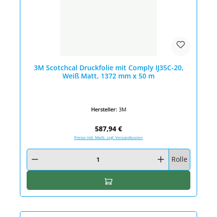
3M Scotchcal Druckfolie mit Comply IJ35C-20,
Weiß Matt, 1372 mm x 50 m
Hersteller:
3M
Regulärer Preis:
587,94 €
Preise inkl. MwSt. zzgl. Versandkosten
Produkt Anzahl: Gib den gewünschten Wert ein oder benutze die Schaltfläc
Rolle
In den Warenkorb