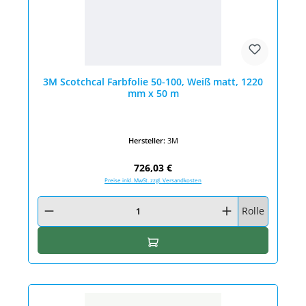
3M Scotchcal Farbfolie 50-100, Weiß matt, 1220
mm x 50 m
Hersteller:
3M
Regulärer Preis:
726,03 €
Preise inkl. MwSt. zzgl. Versandkosten
Produkt Anzahl: Gib den gewünschten Wert ein oder benutze die Schaltfläc
Rolle
In den Warenkorb