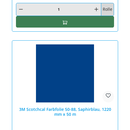
Produkt Anzahl: Gib den gewünschten Wert ein oder benutze die Schaltfläc
Rolle
In den Warenkorb
3M Scotchcal Farbfolie 50-88, Saphirblau, 1220
mm x 50 m