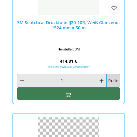
3M Scotchcal Druckfolie IJ20-10R, Weiß Glänzend,
1524 mm x 50 m
Hersteller:
3M
Regulärer Preis:
414,81 €
Preise inkl. MwSt. zzgl. Versandkosten
Produkt Anzahl: Gib den gewünschten Wert ein oder benutze die Schaltfläc
Rolle
In den Warenkorb