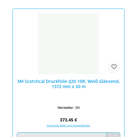
3M Scotchcal Druckfolie IJ20-10R, Weiß Glänzend,
1372 mm x 50 m
Hersteller:
3M
Regulärer Preis:
373,45 €
Preise inkl. MwSt. zzgl. Versandkosten
Produkt Anzahl: Gib den gewünschten Wert ein oder benutze die Schaltfläc