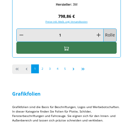
Hersteller:
3M
Regulärer Preis:
798,86 €
Preise inkl. MwSt. zzgl. Versandkosten
Produkt Anzahl: Gib den gewünschten Wert ein oder benutze die Schaltfläc
Rolle
In den Warenkorb
Seite
Seite
Seite
Seite
Seite
1
2
3
4
5
Grafikfolien
Grafikfolien sind die Basis für Beschriftungen, Logos und Werbebotschaften.
In dieser Kategorie finden Sie Folien für Plotte, Schilder,
Fensterbeschriftungen und Fahrzeuge. Sie eignen sich für den Innen- und
Außenbereich und lassen sich präzise schneiden und verkleben.