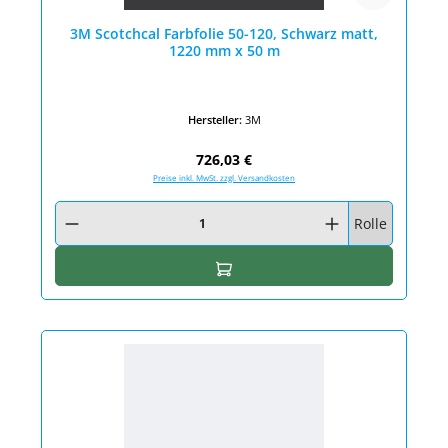
3M Scotchcal Farbfolie 50-120, Schwarz matt,
1220 mm x 50 m
Hersteller:
3M
Regulärer Preis:
726,03 €
Preise inkl. MwSt. zzgl. Versandkosten
Produkt Anzahl: Gib den gewünschten Wert ein oder benutze die Schaltfläc
Rolle
In den Warenkorb