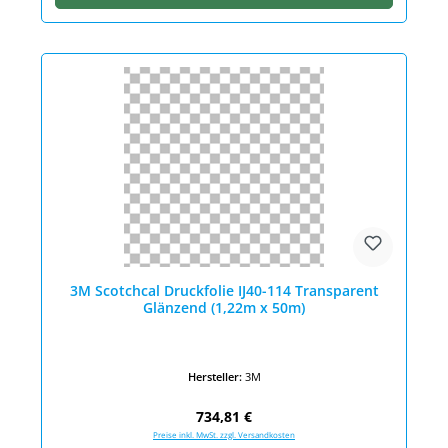
3M Scotchcal Druckfolie IJ40-114 Transparent
Glänzend (1,22m x 50m)
Hersteller:
3M
Regulärer Preis:
734,81 €
Preise inkl. MwSt. zzgl. Versandkosten