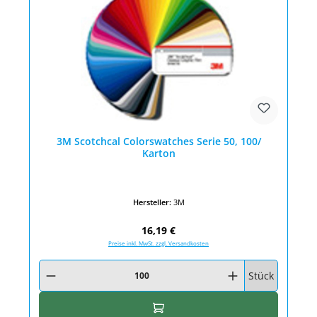
3M Scotchcal Colorswatches Serie 50, 100/
Karton
Hersteller:
3M
Regulärer Preis:
16,19 €
Preise inkl. MwSt. zzgl. Versandkosten
Produkt Anzahl: Gib den gewünschten Wert ein oder benutze die Schaltfläc
Stück
In den Warenkorb