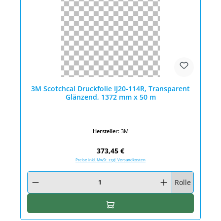
3M Scotchcal Druckfolie IJ20-114R, Transparent
Glänzend, 1372 mm x 50 m
Hersteller:
3M
Regulärer Preis:
373,45 €
Preise inkl. MwSt. zzgl. Versandkosten
Produkt Anzahl: Gib den gewünschten Wert ein oder benutze die Schaltfläc
Rolle
In den Warenkorb