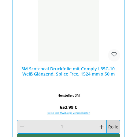
3M Scotchcal Druckfolie mit Comply IJ35C-10,
Weiß Glänzend, Splice Free, 1524 mm x 50 m
Hersteller:
3M
Regulärer Preis:
652,99 €
Preise inkl. MwSt. zzgl. Versandkosten
Produkt Anzahl: Gib den gewünschten Wert ein oder benutze die Schaltfläc
Rolle