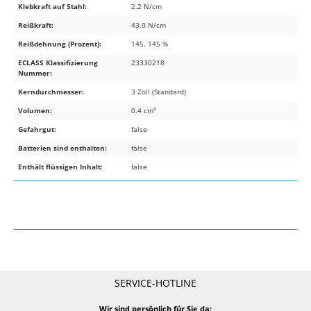
Klebkraft auf Stahl:
2.2 N/cm
Reißkraft:
43.0 N/cm
Reißdehnung (Prozent):
145, 145 %
ECLASS Klassifizierung
23330218
Nummer:
Kerndurchmesser:
3 Zoll (Standard)
Volumen:
0.4 cm³
Gefahrgut:
false
Batterien sind enthalten:
false
Enthält flüssigen Inhalt:
false
SERVICE-HOTLINE
Wir sind persönlich für Sie da: