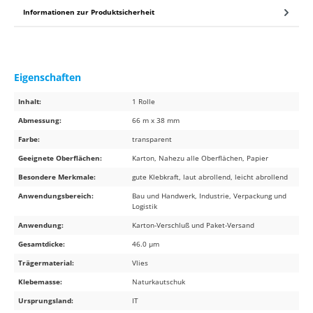
Informationen zur Produktsicherheit
Eigenschaften
Inhalt:
1 Rolle
Abmessung:
66 m x 38 mm
Farbe:
transparent
Geeignete Oberflächen:
Karton, Nahezu alle Oberflächen, Papier
Besondere Merkmale:
gute Klebkraft, laut abrollend, leicht abrollend
Anwendungsbereich:
Bau und Handwerk, Industrie, Verpackung und
Logistik
Anwendung:
Karton-Verschluß und Paket-Versand
Gesamtdicke:
46.0 µm
Trägermaterial:
Vlies
Klebemasse:
Naturkautschuk
Ursprungsland:
IT