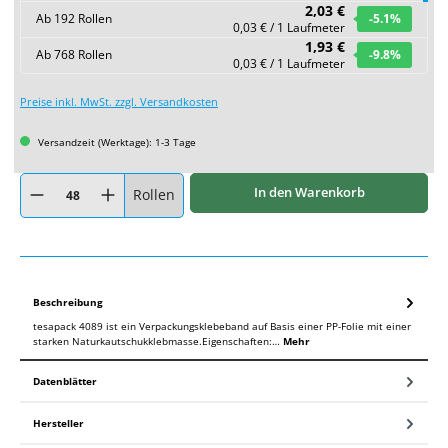
2,03 €
Ab
192
Rollen
-5.1
%
0,03 € / 1 Laufmeter
1,93 €
Ab
768
Rollen
-9.8
%
0,03 € / 1 Laufmeter
Preise inkl. MwSt. zzgl. Versandkosten
Versandzeit (Werktage): 1-3 Tage
Produkt Anzahl: Gib den gewünschten Wert ein oder benutze die Schaltflächen um
In den Warenkorb
Rollen
Beschreibung
tesapack 4089 ist ein Verpackungsklebeband auf Basis einer PP-Folie mit einer
starken Naturkautschukklebmasse.Eigenschaften:…
Mehr
Datenblätter
Hersteller