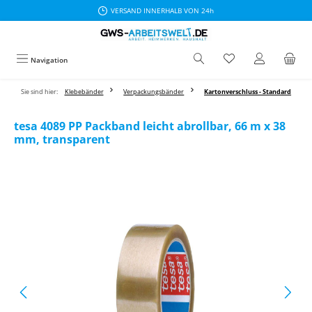
VERSAND INNERHALB VON 24h
Zum Hauptinhalt springen
Navigation
Sie sind hier:
Klebebänder
Verpackungsbänder
Kartonverschluss - Standard
tesa 4089 PP Packband leicht abrollbar, 66 m x 38
mm, transparent
Bildergalerie überspringen