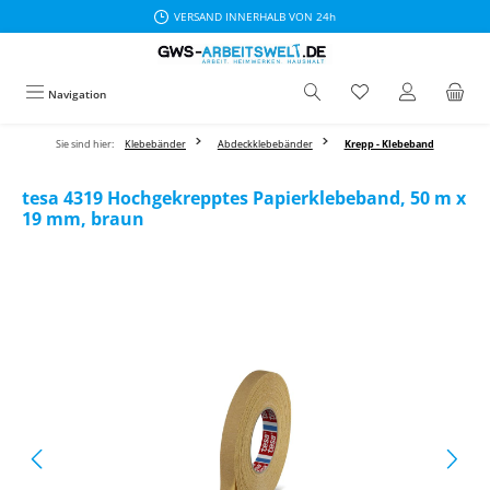
VERSAND INNERHALB VON 24h
Zum Hauptinhalt springen
Navigation
Sie sind hier:
Klebebänder
Abdeckklebebänder
Krepp - Klebeband
tesa 4319 Hochgekrepptes Papierklebeband, 50 m x
19 mm, braun
Bildergalerie überspringen