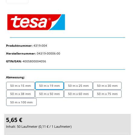
Produktnummer:
4319-004
Herstellernummer:
04319-00006-00
GTIN/EAN:
4005800004056
auswählen
Abmessung:
50 m x 15 mm
50 m x 19 mm
50 m x 25 mm
50 m x 30 mm
50 m x 38 mm
50 m x 50 mm
50 m x 60 mm
50 m x 75 mm
50 m x 100 mm
5,65 €
Inhalt:
50 Laufmeter
(
0,11 €
/ 1 Laufmeter)