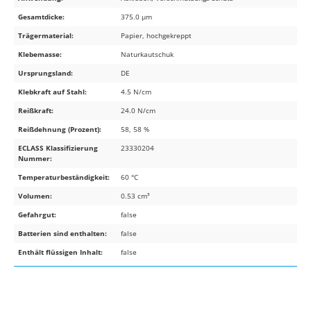
Gesamtdicke:
375.0 µm
Trägermaterial:
Papier, hochgekreppt
Klebemasse:
Naturkautschuk
Ursprungsland:
DE
Klebkraft auf Stahl:
4.5 N/cm
Reißkraft:
24.0 N/cm
Reißdehnung (Prozent):
58, 58 %
ECLASS Klassifizierung
23330204
Nummer:
Temperaturbeständigkeit:
60 °C
Volumen:
0.53 cm³
Gefahrgut:
false
Batterien sind enthalten:
false
Enthält flüssigen Inhalt:
false