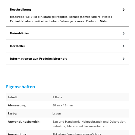
Beschreibung
tesakrepp 4319 ist ein stark gekrepptes, schmiegsames und reißfestes
Papierklebeband mit einer hohen Dehnungsreserve. Dadurc…
Mehr
Datenblätter
Hersteller
Informationen zur Produktsicherheit
Eigenschaften
Inhalt:
1 Rolle
Abmessung:
50 m x 19 mm
Farbe:
braun
Anwendungsbereich:
Bau und Handwerk, Heimgebrauch und Dekoration,
Industrie, Maler- und Lackierarbeiten
Anwendung:
Abkleben, Verschmutzungs-Schutz