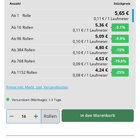
Anzahl
Stückpreis
5,65 €
Ab
1
Rolle
0,11 € / 1 Laufmeter
5,36 €
Ab
16
Rollen
-5.1
%
0,11 € / 1 Laufmeter
5,09 €
Ab
96
Rollen
-9.9
%
0,10 € / 1 Laufmeter
4,80 €
Ab
384
Rollen
-15
%
0,10 € / 1 Laufmeter
4,53 €
Ab
768
Rollen
-19.8
%
0,09 € / 1 Laufmeter
4,24 €
Ab
1152
Rollen
-25
%
0,08 € / 1 Laufmeter
Preise inkl. MwSt. zzgl. Versandkosten
Versandzeit (Werktage): 1-3 Tage
Produkt Anzahl: Gib den gewünschten Wert ein oder benutze die Schaltflächen um
In den Warenkorb
Rollen