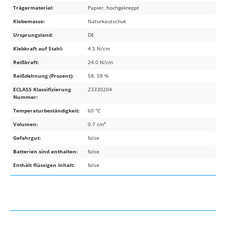
Trägermaterial:
Papier, hochgekreppt
Klebemasse:
Naturkautschuk
Ursprungsland:
DE
Klebkraft auf Stahl:
4.5 N/cm
Reißkraft:
24.0 N/cm
Reißdehnung (Prozent):
58, 58 %
ECLASS Klassifizierung
23330204
Nummer:
Temperaturbeständigkeit:
60 °C
Volumen:
0.7 cm³
Gefahrgut:
false
Batterien sind enthalten:
false
Enthält flüssigen Inhalt:
false