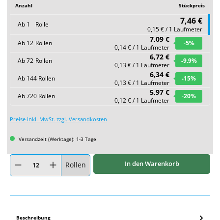
Anzahl
Stückpreis
7,46 €
Ab
1
Rolle
0,15 € / 1 Laufmeter
7,09 €
Ab
12
Rollen
-5
%
0,14 € / 1 Laufmeter
6,72 €
Ab
72
Rollen
-9.9
%
0,13 € / 1 Laufmeter
6,34 €
Ab
144
Rollen
-15
%
0,13 € / 1 Laufmeter
5,97 €
Ab
720
Rollen
-20
%
0,12 € / 1 Laufmeter
Preise inkl. MwSt. zzgl. Versandkosten
Versandzeit (Werktage): 1-3 Tage
Produkt Anzahl: Gib den gewünschten Wert ein oder benutze die Schaltflächen um
In den Warenkorb
Rollen
Beschreibung