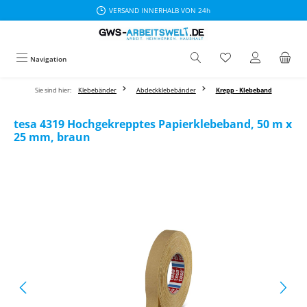
VERSAND INNERHALB VON 24h
Zum Hauptinhalt springen
Navigation
Sie sind hier:
Klebebänder
Abdeckklebebänder
Krepp - Klebeband
tesa 4319 Hochgekrepptes Papierklebeband, 50 m x
25 mm, braun
Bildergalerie überspringen