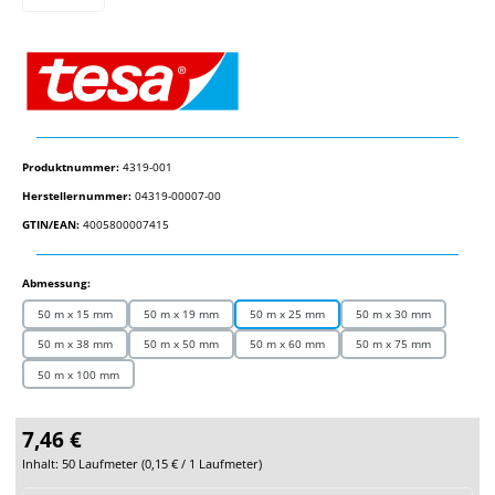
Produktnummer:
4319-001
Herstellernummer:
04319-00007-00
GTIN/EAN:
4005800007415
auswählen
Abmessung:
50 m x 15 mm
50 m x 19 mm
50 m x 25 mm
50 m x 30 mm
50 m x 38 mm
50 m x 50 mm
50 m x 60 mm
50 m x 75 mm
50 m x 100 mm
7,46 €
Inhalt:
50 Laufmeter
(
0,15 €
/ 1 Laufmeter)