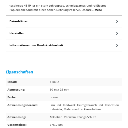
tesakrepp 4319 ist ein stark gekrepptes, schmiegsames und reißfestes
Papierklebeband mit einer hohen Dehnungsreserve. Dadurc…
Mehr
Datenblätter
Hersteller
Informationen zur Produktsicherheit
Eigenschaften
Inhalt:
1 Rolle
Abmessung:
50 m x 25 mm
Farbe:
braun
Anwendungsbereich:
Bau und Handwerk, Heimgebrauch und Dekoration,
Industrie, Maler- und Lackierarbeiten
Anwendung:
Abkleben, Verschmutzungs-Schutz
Gesamtdicke:
375.0 µm