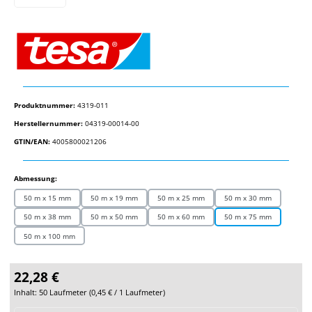
Produktnummer:
4319-011
Herstellernummer:
04319-00014-00
GTIN/EAN:
4005800021206
auswählen
Abmessung:
50 m x 15 mm
50 m x 19 mm
50 m x 25 mm
50 m x 30 mm
50 m x 38 mm
50 m x 50 mm
50 m x 60 mm
50 m x 75 mm
50 m x 100 mm
22,28 €
Inhalt:
50 Laufmeter
(
0,45 €
/ 1 Laufmeter)