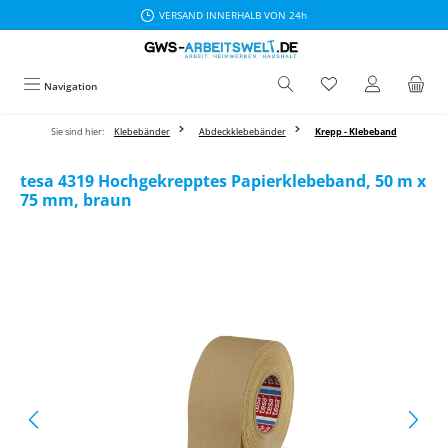
VERSAND INNERHALB VON 24h
Zum Hauptinhalt springen
Navigation
Sie sind hier:
Klebebänder
Abdeckklebebänder
Krepp - Klebeband
tesa 4319 Hochgekrepptes Papierklebeband, 50 m x
75 mm, braun
Bildergalerie überspringen