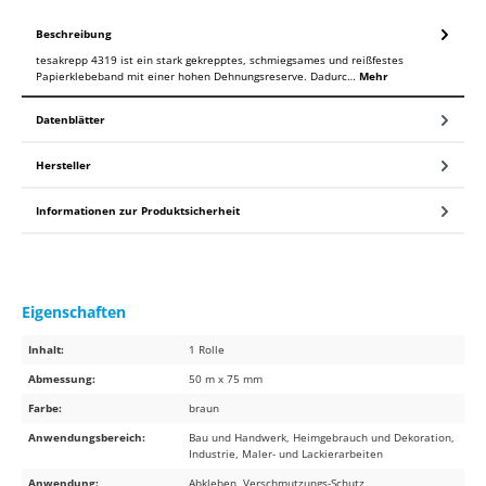
Beschreibung
tesakrepp 4319 ist ein stark gekrepptes, schmiegsames und reißfestes
Papierklebeband mit einer hohen Dehnungsreserve. Dadurc…
Mehr
Datenblätter
Hersteller
Informationen zur Produktsicherheit
Eigenschaften
Inhalt:
1 Rolle
Abmessung:
50 m x 75 mm
Farbe:
braun
Anwendungsbereich:
Bau und Handwerk, Heimgebrauch und Dekoration,
Industrie, Maler- und Lackierarbeiten
Anwendung:
Abkleben, Verschmutzungs-Schutz