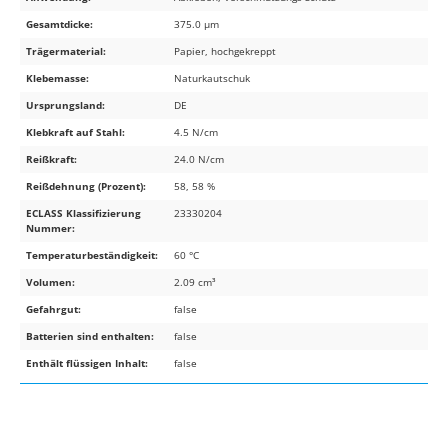
Gesamtdicke:
375.0 µm
Trägermaterial:
Papier, hochgekreppt
Klebemasse:
Naturkautschuk
Ursprungsland:
DE
Klebkraft auf Stahl:
4.5 N/cm
Reißkraft:
24.0 N/cm
Reißdehnung (Prozent):
58, 58 %
ECLASS Klassifizierung
23330204
Nummer:
Temperaturbeständigkeit:
60 °C
Volumen:
2.09 cm³
Gefahrgut:
false
Batterien sind enthalten:
false
Enthält flüssigen Inhalt:
false