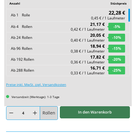
Anzahl
Stückpreis
22,28 €
Ab
1
Rolle
0,45 € / 1 Laufmeter
21,17 €
Ab
4
Rollen
-5
%
0,42 € / 1 Laufmeter
20,05 €
Ab
24
Rollen
-10
%
0,40 € / 1 Laufmeter
18,94 €
Ab
96
Rollen
-15
%
0,38 € / 1 Laufmeter
17,82 €
Ab
192
Rollen
-20
%
0,36 € / 1 Laufmeter
16,71 €
Ab
288
Rollen
-25
%
0,33 € / 1 Laufmeter
Preise inkl. MwSt. zzgl. Versandkosten
Versandzeit (Werktage): 1-3 Tage
Produkt Anzahl: Gib den gewünschten Wert ein oder benutze die Schaltflächen um
In den Warenkorb
Rollen