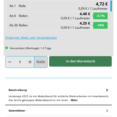
4,72 €
Ab
1
Rolle
0,09 € / 1 Laufmeter
4,48 €
Ab
6
Rollen
-5.1
%
0,09 € / 1 Laufmeter
4,25 €
Ab
36
Rollen
-10
%
0,09 € / 1 Laufmeter
Preise inkl. MwSt. zzgl. Versandkosten
Versandzeit (Werktage): 1-3 Tage
Produkt Anzahl: Gib den gewünschten Wert ein oder benutze die Schaltflächen um
In den Warenkorb
Rolle
Beschreibung
tesakrepp 4323 ist ein Abdeckband für einfache Malerarbeiten im Innenbereich.
Das leicht gekreppte Abdeckkband ist mit einer…
Mehr
Datenblätter