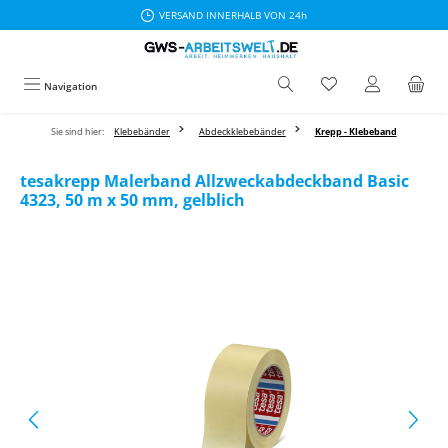
VERSAND INNERHALB VON 24h
Zum Hauptinhalt springen
Navigation
Sie sind hier:
Klebebänder
Abdeckklebebänder
Krepp - Klebeband
tesakrepp Malerband Allzweckabdeckband Basic
4323, 50 m x 50 mm, gelblich
Bildergalerie überspringen