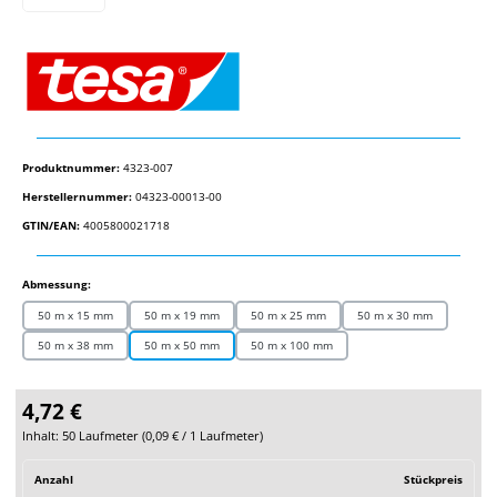
Produktnummer:
4323-007
Herstellernummer:
04323-00013-00
GTIN/EAN:
4005800021718
auswählen
Abmessung:
50 m x 15 mm
50 m x 19 mm
50 m x 25 mm
50 m x 30 mm
50 m x 38 mm
50 m x 50 mm
50 m x 100 mm
4,72 €
Inhalt:
50 Laufmeter
(
0,09 €
/ 1 Laufmeter)
Anzahl
Stückpreis