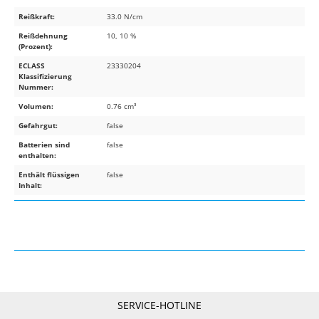
Reißkraft:
33.0 N/cm
Reißdehnung
10, 10 %
(Prozent):
ECLASS
23330204
Klassifizierung
Nummer:
Volumen:
0.76 cm³
Gefahrgut:
false
Batterien sind
false
enthalten:
Enthält flüssigen
false
Inhalt:
SERVICE-HOTLINE