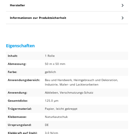
Hersteller
Informationen zur Produktsicherheit
Eigenschaften
Inhalt:
1 Rolle
Abmessung:
50 m x 50 mm
Farbe:
gelblich
Anwendungsbereich:
Bau und Handwerk, Heimgebrauch und Dekoration,
Industrie, Maler- und Lackierarbeiten
Anwendung:
Abkleben, Verschmutzungs-Schutz
Gesamtdicke:
125.0 µm
Trägermaterial:
Papier, leicht gekreppt
Klebemasse:
Naturkautschuk
Ursprungsland:
DE
Klebkraft auf Stahl:
3.0 N/cm