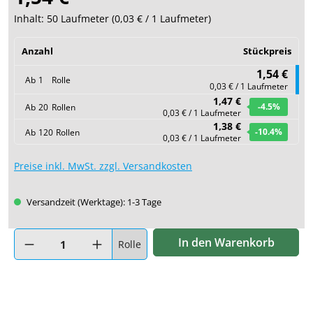
Inhalt:
50 Laufmeter
(
0,03 €
/ 1 Laufmeter)
Anzahl
Stückpreis
1,54 €
Ab
1
Rolle
0,03 € / 1 Laufmeter
1,47 €
-4.5
%
Ab
20
Rollen
0,03 € / 1 Laufmeter
1,38 €
-10.4
%
Ab
120
Rollen
0,03 € / 1 Laufmeter
Preise inkl. MwSt. zzgl. Versandkosten
Versandzeit (Werktage): 1-3 Tage
Produkt Anzahl: Gib den gewünschten Wert ein oder benutze di
In den Warenkorb
Rolle