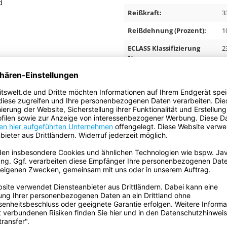
d
Reißkraft:
3
Reißdehnung (Prozent):
1
ECLASS Klassifizierung
2
Nummer:
Volumen:
0
Gefahrgut:
f
Batterien sind
f
enthalten:
Enthält flüssigen Inhalt:
f