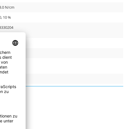
3.0 N/cm
0, 10 %
3330204
.23 cm³
alse
alse
alse