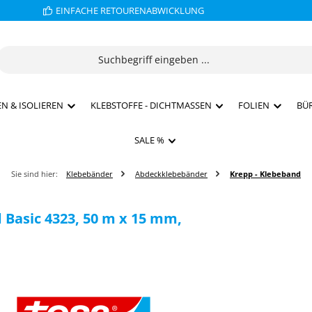
EINFACHE RETOURENABWICKLUNG
N & ISOLIEREN
KLEBSTOFFE - DICHTMASSEN
FOLIEN
BÜ
SALE %
Sie sind hier:
Klebebänder
Abdeckklebebänder
Krepp - Klebeband
Basic 4323, 50 m x 15 mm,