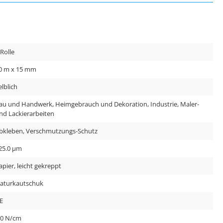
 Rolle
0 m x 15 mm
elblich
au und Handwerk, Heimgebrauch und Dekoration, Industrie, Maler-
nd Lackierarbeiten
bkleben, Verschmutzungs-Schutz
25.0 µm
apier, leicht gekreppt
aturkautschuk
E
.0 N/cm