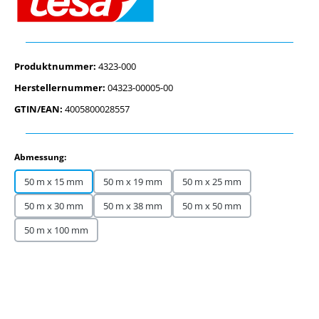
Produktnummer:
4323-000
Herstellernummer:
04323-00005-00
GTIN/EAN:
4005800028557
auswählen
Abmessung:
50 m x 15 mm
50 m x 19 mm
50 m x 25 mm
50 m x 30 mm
50 m x 38 mm
50 m x 50 mm
50 m x 100 mm