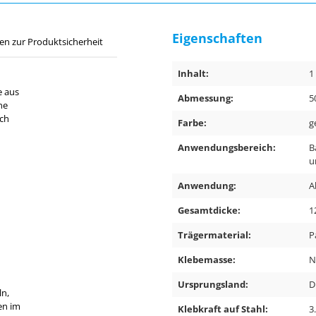
Eigenschaften
en zur Produktsicherheit
Inhalt:
1
e aus
Abmessung:
5
ne
ich
Farbe:
g
Anwendungsbereich:
B
u
Anwendung:
A
Gesamtdicke:
1
Trägermaterial:
P
Klebemasse:
N
Ursprungsland:
D
ln,
en im
Klebkraft auf Stahl:
3