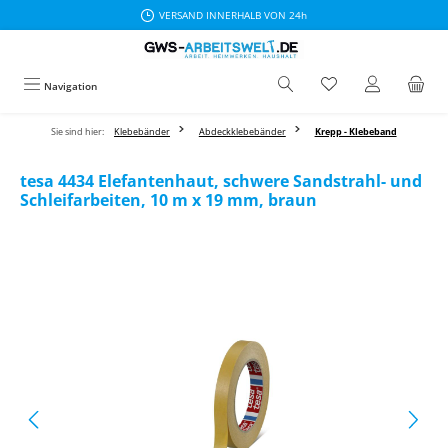
VERSAND INNERHALB VON 24h
Zum Hauptinhalt springen
Navigation
Sie sind hier:
Klebebänder
Abdeckklebebänder
Krepp - Klebeband
tesa 4434 Elefantenhaut, schwere Sandstrahl- und
Schleifarbeiten, 10 m x 19 mm, braun
Bildergalerie überspringen