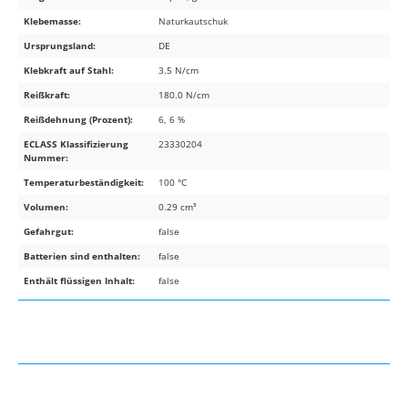
Klebemasse:
Naturkautschuk
Ursprungsland:
DE
Klebkraft auf Stahl:
3.5 N/cm
Reißkraft:
180.0 N/cm
Reißdehnung (Prozent):
6, 6 %
ECLASS Klassifizierung
23330204
Nummer:
Temperaturbeständigkeit:
100 °C
Volumen:
0.29 cm³
Gefahrgut:
false
Batterien sind enthalten:
false
Enthält flüssigen Inhalt:
false