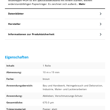
tesakrepp® 4434 ist ein Spezialabdeckband mit einem starken, extrem
widerstandsfähigen Papierträger. Es zeichnet sich außerd…
Mehr
Datenblätter
Hersteller
Informationen zur Produktsicherheit
Eigenschaften
Inhalt:
1 Rolle
Abmessung:
10 m x 19 mm
Farbe:
braun
Anwendungsbereich:
Bau und Handwerk, Heimgebrauch und Dekoration,
Industrie, Maler- und Lackierarbeiten
Anwendung:
Abkleben, Verschmutzungs-Schutz
Gesamtdicke:
670.0 µm
Trägermaterial:
Papier, glatt