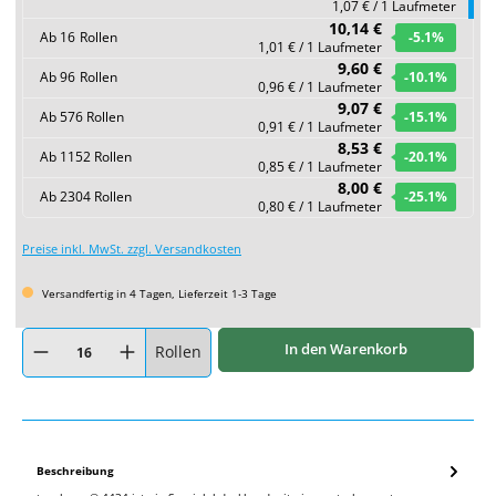
1,07 € / 1 Laufmeter
10,14 €
Ab
16
Rollen
-5.1
%
1,01 € / 1 Laufmeter
9,60 €
Ab
96
Rollen
-10.1
%
0,96 € / 1 Laufmeter
9,07 €
Ab
576
Rollen
-15.1
%
0,91 € / 1 Laufmeter
8,53 €
Ab
1152
Rollen
-20.1
%
0,85 € / 1 Laufmeter
8,00 €
Ab
2304
Rollen
-25.1
%
0,80 € / 1 Laufmeter
Preise inkl. MwSt. zzgl. Versandkosten
Versandfertig in 4 Tagen, Lieferzeit 1-3 Tage
Produkt Anzahl: Gib den gewünschten Wert ein oder benutze die Schaltflächen um
In den Warenkorb
Rollen
Beschreibung