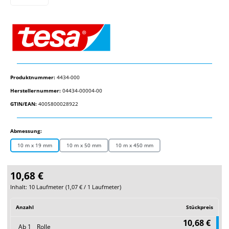
Produktnummer:
4434-000
Herstellernummer:
04434-00004-00
GTIN/EAN:
4005800028922
auswählen
Abmessung:
10 m x 19 mm
10 m x 50 mm
10 m x 450 mm
10,68 €
Inhalt:
10 Laufmeter
(
1,07 €
/ 1 Laufmeter)
Anzahl
Stückpreis
10,68 €
Ab
1
Rolle