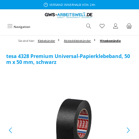
VERSAND INNERHALB VON 24h
Zum Hauptinhalt springen
Navigation
Sie sind hier:
Klebebänder
Abdeckklebebänder
Hitzebeständig
tesa 4328 Premium Universal-Papierklebeband, 50
m x 50 mm, schwarz
Bildergalerie überspringen