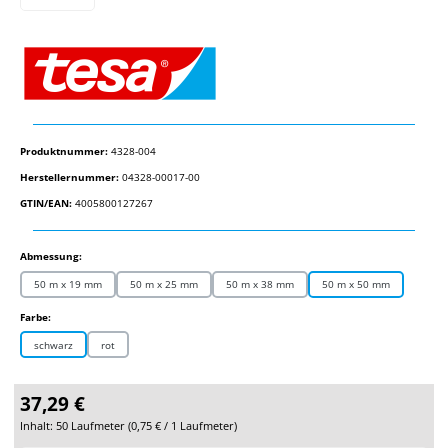
Produktnummer:
4328-004
Herstellernummer:
04328-00017-00
GTIN/EAN:
4005800127267
auswählen
Abmessung:
50 m x 19 mm
50 m x 25 mm
50 m x 38 mm
50 m x 50 mm
auswählen
Farbe:
schwarz
rot
37,29 €
Inhalt:
50 Laufmeter
(
0,75 €
/ 1 Laufmeter)