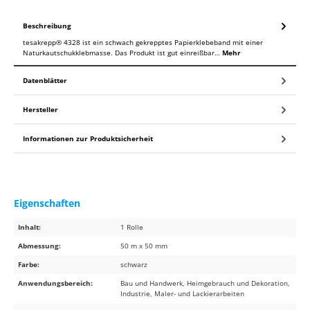
Beschreibung
tesakrepp® 4328 ist ein schwach gekrepptes Papierklebeband mit einer
Naturkautschukklebmasse. Das Produkt ist gut einreißbar…
Mehr
Datenblätter
Hersteller
Informationen zur Produktsicherheit
Eigenschaften
Inhalt:
1 Rolle
Abmessung:
50 m x 50 mm
Farbe:
schwarz
Anwendungsbereich:
Bau und Handwerk, Heimgebrauch und Dekoration,
Industrie, Maler- und Lackierarbeiten