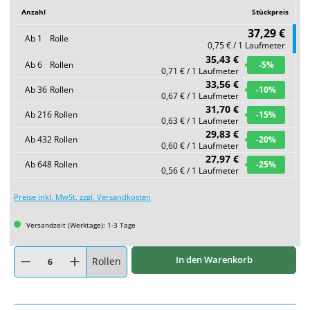
Anzahl
Stückpreis
37,29 €
Ab
1
Rolle
0,75 € / 1 Laufmeter
35,43 €
Ab
6
Rollen
-5
%
0,71 € / 1 Laufmeter
33,56 €
Ab
36
Rollen
-10
%
0,67 € / 1 Laufmeter
31,70 €
Ab
216
Rollen
-15
%
0,63 € / 1 Laufmeter
29,83 €
Ab
432
Rollen
-20
%
0,60 € / 1 Laufmeter
27,97 €
Ab
648
Rollen
-25
%
0,56 € / 1 Laufmeter
Preise inkl. MwSt. zzgl. Versandkosten
Versandzeit (Werktage): 1-3 Tage
Produkt Anzahl: Gib den gewünschten Wert ein oder benutze die Schaltflächen um
In den Warenkorb
Rollen