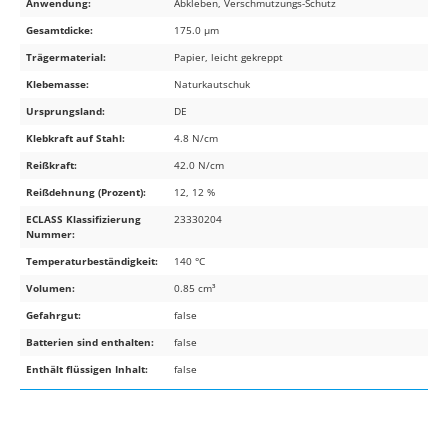
Anwendung:
Abkleben, Verschmutzungs-Schutz
Gesamtdicke:
175.0 µm
Trägermaterial:
Papier, leicht gekreppt
Klebemasse:
Naturkautschuk
Ursprungsland:
DE
Klebkraft auf Stahl:
4.8 N/cm
Reißkraft:
42.0 N/cm
Reißdehnung (Prozent):
12, 12 %
ECLASS Klassifizierung
23330204
Nummer:
Temperaturbeständigkeit:
140 °C
Volumen:
0.85 cm³
Gefahrgut:
false
Batterien sind enthalten:
false
Enthält flüssigen Inhalt:
false