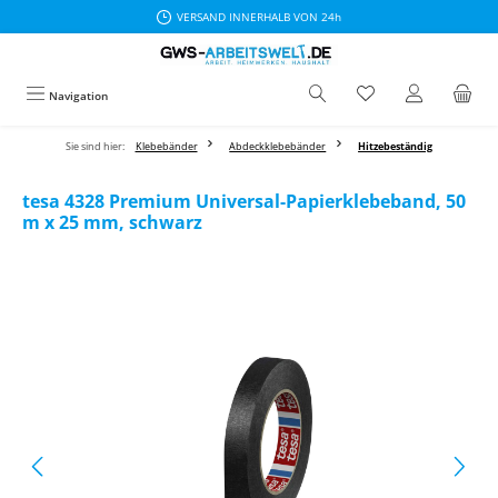
VERSAND INNERHALB VON 24h
Zum Hauptinhalt springen
Navigation
Sie sind hier:
Klebebänder
Abdeckklebebänder
Hitzebeständig
tesa 4328 Premium Universal-Papierklebeband, 50
m x 25 mm, schwarz
Bildergalerie überspringen