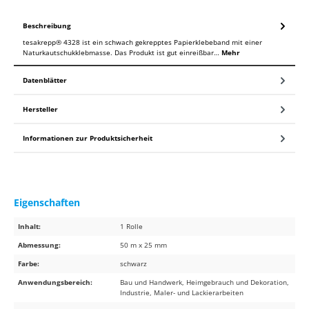
Beschreibung
tesakrepp® 4328 ist ein schwach gekrepptes Papierklebeband mit einer
Naturkautschukklebmasse. Das Produkt ist gut einreißbar…
Mehr
Datenblätter
Hersteller
Informationen zur Produktsicherheit
Eigenschaften
Inhalt:
1 Rolle
Abmessung:
50 m x 25 mm
Farbe:
schwarz
Anwendungsbereich:
Bau und Handwerk, Heimgebrauch und Dekoration,
Industrie, Maler- und Lackierarbeiten