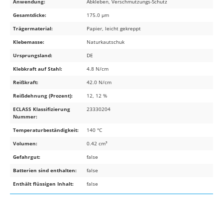
Anwendung:
Abkleben, Verschmutzungs-Schutz
Gesamtdicke:
175.0 µm
Trägermaterial:
Papier, leicht gekreppt
Klebemasse:
Naturkautschuk
Ursprungsland:
DE
Klebkraft auf Stahl:
4.8 N/cm
Reißkraft:
42.0 N/cm
Reißdehnung (Prozent):
12, 12 %
ECLASS Klassifizierung
23330204
Nummer:
Temperaturbeständigkeit:
140 °C
Volumen:
0.42 cm³
Gefahrgut:
false
Batterien sind enthalten:
false
Enthält flüssigen Inhalt:
false