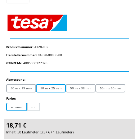
Produktnummer:
4328-002
Herstellernummer:
04328-00008-00
GTIN/EAN:
4005800127328
auswählen
Abmessung:
50 m x 19 mm
50 m x 25 mm
50 m x 38 mm
50 m x 50 mm
auswählen
Farbe:
schwarz
rot
(Diese Option ist zurzeit nicht verfügbar.)
18,71 €
Inhalt:
50 Laufmeter
(
0,37 €
/ 1 Laufmeter)