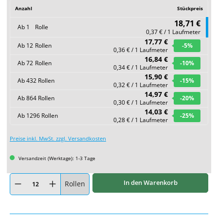
Anzahl
Stückpreis
18,71 €
Ab
1
Rolle
0,37 € / 1 Laufmeter
17,77 €
Ab
12
Rollen
-5
%
0,36 € / 1 Laufmeter
16,84 €
Ab
72
Rollen
-10
%
0,34 € / 1 Laufmeter
15,90 €
Ab
432
Rollen
-15
%
0,32 € / 1 Laufmeter
14,97 €
Ab
864
Rollen
-20
%
0,30 € / 1 Laufmeter
14,03 €
Ab
1296
Rollen
-25
%
0,28 € / 1 Laufmeter
Preise inkl. MwSt. zzgl. Versandkosten
Versandzeit (Werktage): 1-3 Tage
Produkt Anzahl: Gib den gewünschten Wert ein oder benutze die Schaltflächen um
In den Warenkorb
Rollen