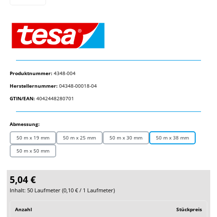
Produktnummer:
4348-004
Herstellernummer:
04348-00018-04
GTIN/EAN:
4042448280701
auswählen
Abmessung:
50 m x 19 mm
50 m x 25 mm
50 m x 30 mm
50 m x 38 mm
50 m x 50 mm
5,04 €
Inhalt:
50 Laufmeter
(
0,10 €
/ 1 Laufmeter)
Anzahl
Stückpreis