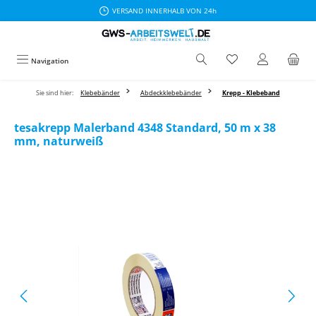
VERSAND INNERHALB VON 24h
Zum Hauptinhalt springen
Navigation
Sie sind hier:
Klebebänder
Abdeckklebebänder
Krepp - Klebeband
tesakrepp Malerband 4348 Standard, 50 m x 38
mm, naturweiß
Bildergalerie überspringen