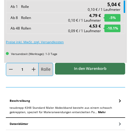
5,04 €
Ab
1
Rolle
0,10 € / 1 Laufmeter
4,79 €
Ab
8
Rollen
-5
%
0,10 € / 1 Laufmeter
4,53 €
Ab
48
Rollen
-10.1
%
0,09 € / 1 Laufmeter
Preise inkl. MwSt. zzgl. Versandkosten
Versandzeit (Werktage): 1-3 Tage
Produkt Anzahl: Gib den gewünschten Wert ein oder benutze die Schaltflächen um
In den Warenkorb
Rolle
Beschreibung
tesakrepp 4348 Standard Maler Abdeckband besteht aus einem schwach
gekreppten, speziell für Maleranwendungen entwickelten Pa…
Mehr
Datenblätter