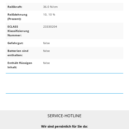
Reißkraft:
36.0 N/cm
Reißdehnung
10, 10 %
(Prozent):
ECLASS
23330204
Klassifizierung
Nummer:
Gefahrgut:
false
Batterien sind
false
enthalten:
Enthält flüssigen
false
Inhalt:
SERVICE-HOTLINE
Wir sind persönlich für Sie da: