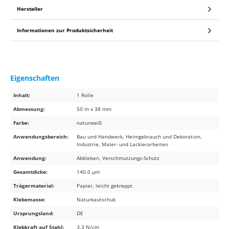
Hersteller
Informationen zur Produktsicherheit
Eigenschaften
Inhalt:
1 Rolle
Abmessung:
50 m x 38 mm
Farbe:
naturweiß
Anwendungsbereich:
Bau und Handwerk, Heimgebrauch und Dekoration,
Industrie, Maler- und Lackierarbeiten
Anwendung:
Abkleben, Verschmutzungs-Schutz
Gesamtdicke:
140.0 µm
Trägermaterial:
Papier, leicht gekreppt
Klebemasse:
Naturkautschuk
Ursprungsland:
DE
Klebkraft auf Stahl:
3.3 N/cm