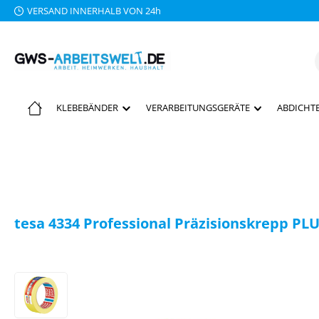
VERSAND INNERHALB VON 24h
 Hauptinhalt springen
Zur Suche springen
Zur Hauptnavigation springen
KLEBEBÄNDER
VERARBEITUNGSGERÄTE
ABDICHTE
tesa 4334 Professional Präzisionskrepp PLU
Bildergalerie überspringen