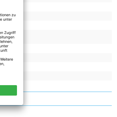
1.8 N/cm
30.0 N/cm
4, 4 %
23330204
120 °C
0.43 cm³
false
false
false