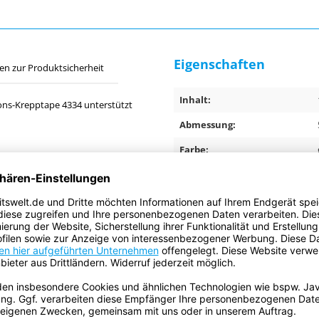
Eigenschaften
en zur Produktsicherheit
Inhalt:
sions-Krepptape 4334 unterstützt
Abmessung:
Farbe:
Anwendungsbereich:
gnet.
Anwendung:
Gesamtdicke:
Trägermaterial:
Klebemasse:
Ursprungsland: