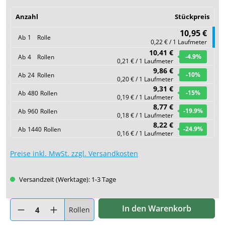
Anzahl
Stückpreis
10,95 €
Ab
1
Rolle
0,22 € / 1 Laufmeter
10,41 €
-4.9
%
Ab
4
Rollen
0,21 € / 1 Laufmeter
9,86 €
-10
%
Ab
24
Rollen
0,20 € / 1 Laufmeter
9,31 €
-15
%
Ab
480
Rollen
0,19 € / 1 Laufmeter
8,77 €
-19.9
%
Ab
960
Rollen
0,18 € / 1 Laufmeter
8,22 €
-24.9
%
Ab
1440
Rollen
0,16 € / 1 Laufmeter
Preise inkl. MwSt. zzgl. Versandkosten
Versandzeit (Werktage): 1-3 Tage
Produkt Anzahl: Gib den gewünschten Wert ein oder benutze di
In den Warenkorb
Rollen