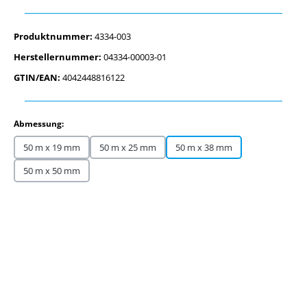
Produktnummer:
4334-003
Herstellernummer:
04334-00003-01
GTIN/EAN:
4042448816122
auswählen
Abmessung:
50 m x 19 mm
50 m x 25 mm
50 m x 38 mm
50 m x 50 mm