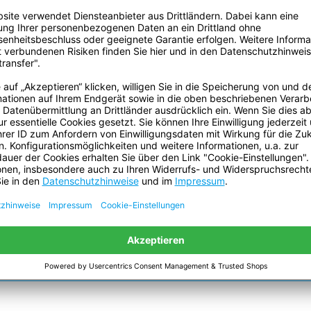
e Resultate.
Klebkraft auf Stahl:
Reißkraft:
einen hohen
messerscharfen Farbkanten. Es
Reißdehnung (Prozent):
ebmasse ausgerüstet ist. Dank der
s Malerband für hochwertige
ECLASS Klassifizierung
ereich bis zu 8 Wochen zu
Nummer:
eppklebeband genau positionieren
aterialien der neuen Generation
Temperaturbeständigkeit:
den.
Volumen:
Gefahrgut:
Batterien sind enthalten:
Enthält flüssigen Inhalt: