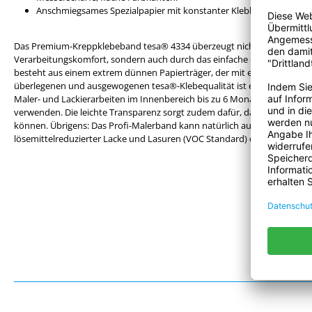
Anschmiegsames Spezialpapier mit konstanter Klebkraft für perfekt
Das Premium-Kreppklebeband tesa® 4334 überzeugt nicht nur durch s
Verarbeitungskomfort, sondern auch durch das einfache Gestalten von 
besteht aus einem extrem dünnen Papierträger, der mit einer Acrylat-Kl
überlegenen und ausgewogenen tesa®-Klebequalität ist es möglich, da
Maler- und Lackierarbeiten im Innenbereich bis zu 6 Monate, im Außenb
verwenden. Die leichte Transparenz sorgt zudem dafür, dass Sie das Kr
können. Übrigens: Das Profi-Malerband kann natürlich auch mit allen M
lösemittelreduzierter Lacke und Lasuren (VOC Standard) eingesetzt wer