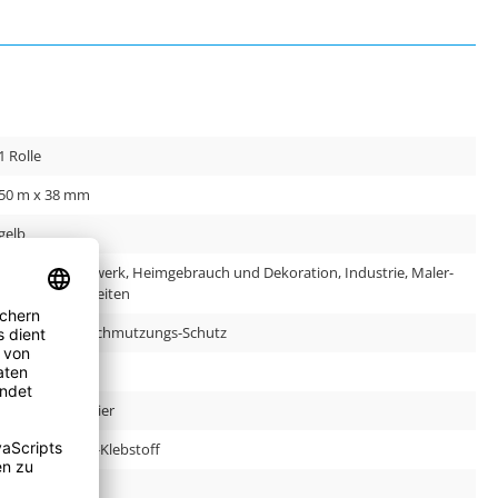
1 Rolle
50 m x 38 mm
gelb
Bau und Handwerk, Heimgebrauch und Dekoration, Industrie, Maler-
und Lackierarbeiten
Abkleben, Verschmutzungs-Schutz
90.0 µm
Washi Reis-Papier
Acrylat, Acrylat-Klebstoff
DE