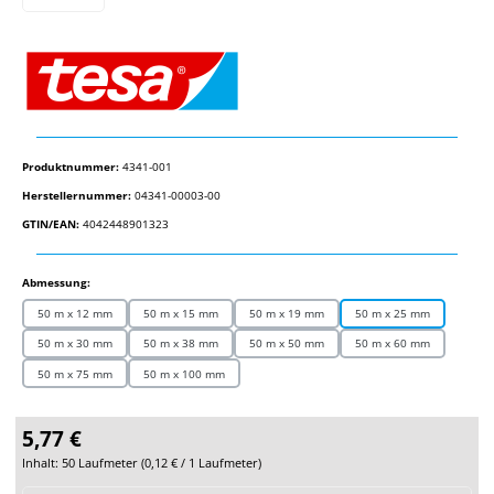
Produktnummer:
4341-001
Herstellernummer:
04341-00003-00
GTIN/EAN:
4042448901323
auswählen
Abmessung:
50 m x 12 mm
50 m x 15 mm
50 m x 19 mm
50 m x 25 mm
50 m x 30 mm
50 m x 38 mm
50 m x 50 mm
50 m x 60 mm
50 m x 75 mm
50 m x 100 mm
5,77 €
Inhalt:
50 Laufmeter
(
0,12 €
/ 1 Laufmeter)