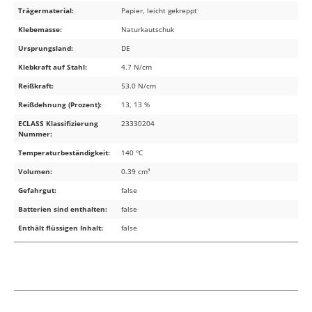
Trägermaterial:
Papier, leicht gekreppt
Klebemasse:
Naturkautschuk
Ursprungsland:
DE
Klebkraft auf Stahl:
4.7 N/cm
Reißkraft:
53.0 N/cm
Reißdehnung (Prozent):
13, 13 %
ECLASS Klassifizierung
23330204
Nummer:
Temperaturbeständigkeit:
140 °C
Volumen:
0.39 cm³
Gefahrgut:
false
Batterien sind enthalten:
false
Enthält flüssigen Inhalt:
false