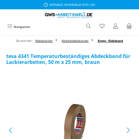
VERSAND INNERHALB VON 24h
Zum Hauptinhalt springen
Navigation
Sie sind hier:
Klebebänder
Abdeckklebebänder
Krepp - Klebeband
tesa 4341 Temperaturbeständiges Abdeckband für
Lackierarbeiten, 50 m x 25 mm, braun
Bildergalerie überspringen