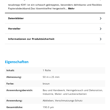
tesakrepp 4341 ist ein schwach gekrepptes, besonders dehnbares und flexibles
Papierabdeckband.Das lösemittelfrei hergestellt…
Mehr
Datenblätter
Hersteller
Informationen zur Produktsicherheit
Eigenschaften
Inhalt:
1 Rolle
Abmessung:
50 m x 25 mm
Farbe:
braun
Anwendungsbereich:
Bau und Handwerk, Heimgebrauch und Dekoration,
Industrie, Maler- und Lackierarbeiten
Anwendung:
Abkleben, Verschmutzungs-Schutz
Gesamtdicke:
190.0 µm