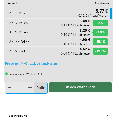
Anzahl
Stückpreis
5,77 €
Ab
1
Rolle
0,12 € / 1 Laufmeter
5,48 €
Ab
12
Rollen
-5
%
0,11 € / 1 Laufmeter
5,20 €
Ab
72
Rollen
-9.9
%
0,10 € / 1 Laufmeter
4,90 €
Ab
144
Rollen
-15.1
%
0,10 € / 1 Laufmeter
4,62 €
Ab
720
Rollen
-19.9
%
0,09 € / 1 Laufmeter
Preise inkl. MwSt. zzgl. Versandkosten
Versandzeit (Werktage): 1-3 Tage
Produkt Anzahl: Gib den gewünschten Wert ein oder benutze die Schaltflächen um
In den Warenkorb
Rolle
Beschreibung