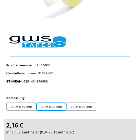
Produktnummer:
31322-001
Herstellernummer:
31322-001
GTIN/EAN:
4251404646486
auswählen
Abmessung:
50 m x 19 mm
50 m x 25 mm
50 m x 50 mm
2,16 €
Inhalt:
50 Laufmeter
(
0,04 €
/ 1 Laufmeter)