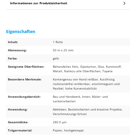
Informationen zur Produktsicherheit
Eigenschaften
Inhalt:
1 Rolle
Abmessung:
50 m x 25 mm
Farbe:
gelb
Geeignete Oberflächen:
Behandeltes Holz, Gipskarton, Glas, Kunststoff,
Metall, Nahezu alle Oberflächen, Tapete
Besondere Merkmale:
Kantengenau von Hand reißbar, Kurzfristig
rückstandsfrei entfernbar, anschmiegsam und
flexibel, hohe Kurvenstabilität
Anwendungsbereich:
Bau und Handwerk, Innen, Maler- und
Lackierarbeiten
Anwendung:
Abkleben, Bastelarbeiten und kreative Projekte,
Verschmutzungs-Schutz
Gesamtdicke:
280.0 µm
Trägermaterial:
Papier, hochgekreppt