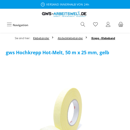
VERSAND INNERHALB VON 24h
Zum Hauptinhalt springen
Navigation
Sie sind hier:
Klebebänder
Abdeckklebebänder
Krepp - Klebeband
gws Hochkrepp Hot-Melt, 50 m x 25 mm, gelb
Bildergalerie überspringen