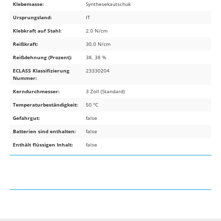
Klebemasse:
Synthesekautschuk
Ursprungsland:
IT
Klebkraft auf Stahl:
2.0 N/cm
Reißkraft:
30.0 N/cm
Reißdehnung (Prozent):
38, 38 %
ECLASS Klassifizierung
23330204
Nummer:
Kerndurchmesser:
3 Zoll (Standard)
Temperaturbeständigkeit:
50 °C
Gefahrgut:
false
Batterien sind enthalten:
false
Enthält flüssigen Inhalt:
false