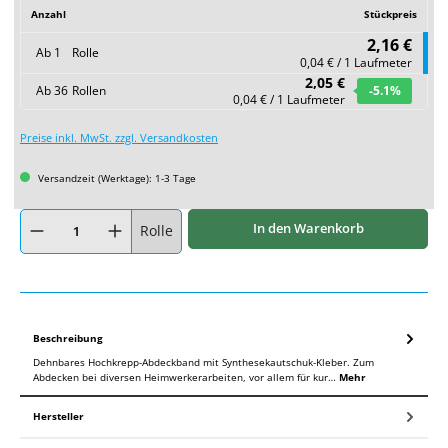
Anzahl
Stückpreis
2,16 €
Ab
1
Rolle
0,04 € / 1 Laufmeter
2,05 €
Ab
36
Rollen
-5.1
%
0,04 € / 1 Laufmeter
Preise inkl. MwSt. zzgl. Versandkosten
Versandzeit (Werktage): 1-3 Tage
Produkt Anzahl: Gib den gewünschten Wert ein oder benutze die Schaltflächen um
In den Warenkorb
Rolle
Beschreibung
Dehnbares Hochkrepp-Abdeckband mit Synthesekautschuk-Kleber. Zum
Abdecken bei diversen Heimwerkerarbeiten, vor allem für kur…
Mehr
Hersteller