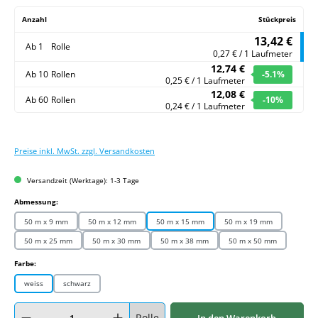
Anzahl
Stückpreis
13,42 €
Ab
1
Rolle
0,27 € / 1 Laufmeter
12,74 €
Ab
10
Rollen
-5.1
%
0,25 € / 1 Laufmeter
12,08 €
Ab
60
Rollen
-10
%
0,24 € / 1 Laufmeter
Preise inkl. MwSt. zzgl. Versandkosten
Versandzeit (Werktage): 1-3 Tage
auswählen
Abmessung:
50 m x 9 mm
50 m x 12 mm
50 m x 15 mm
50 m x 19 mm
50 m x 25 mm
50 m x 30 mm
50 m x 38 mm
50 m x 50 mm
auswählen
Farbe:
weiss
schwarz
Produkt Anzahl: Gib den gewünschten Wert ein oder benutze die Schaltflächen um
Rolle
In den Warenkorb