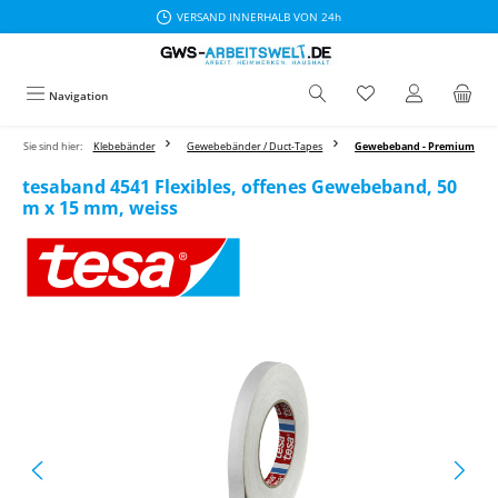
VERSAND INNERHALB VON 24h
Zum Hauptinhalt springen
Navigation
Sie sind hier:
Klebebänder
Gewebebänder / Duct-Tapes
Gewebeband - Premium
tesaband 4541 Flexibles, offenes Gewebeband, 50
m x 15 mm, weiss
Bildergalerie überspringen