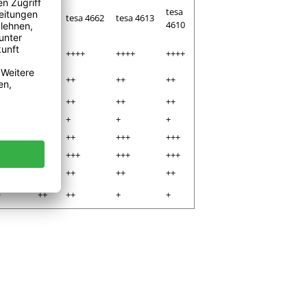
tesa
tesa
sa 4688
tesa 4662
tesa 4613
4663
4610
+++
++++
++++
++++
++++
++
++
++
++
++
++
++
++
++
++
+
++
+
+
+
++
++
++
+++
+++
++
++
+++
+++
+++
+
++
++
++
++
+
++
++
+
+