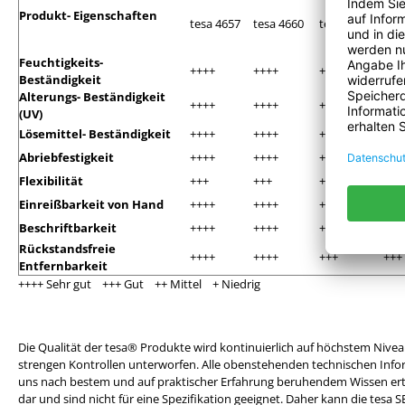
Produkt- Eigenschaften
tesa 4657
tesa 4660
tesa 4651
tes
Feuchtigkeits-
++++
++++
++++
+++
Beständigkeit
Alterungs- Beständigkeit
++++
++++
+++
+++
(UV)
Lösemittel- Beständigkeit
++++
++++
++++
+++
Abriebfestigkeit
++++
++++
++++
+++
Flexibilität
+++
+++
+++
+++
Einreißbarkeit von Hand
++++
++++
++++
+++
Beschriftbarkeit
++++
++++
++++
+++
Rückstandsfreie
++++
++++
+++
+++
Entfernbarkeit
++++ Sehr gut +++ Gut ++ Mittel + Niedrig
Die Qualität der tesa® Produkte wird kontinuierlich auf höchstem Nivea
strengen Kontrollen unterworfen. Alle obenstehenden technischen In
uns nach bestem und auf praktischer Erfahrung beruhendem Wissen ertei
dar und sind nicht für eine Spezifikation geeignet. Daher kann die tesa 