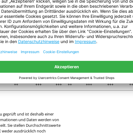
tesa
tesa
a 4661
tesa 4541
tesa 4549
tesa 53949
tesa 53999
te
4671
53799
+
++
++
+++
++++
++++
++++
+
++
++
+++
+++
+++
+++
+
+
+
+
+++
+++
+++
+++
+
+
+++
+++
+++
++
++
++
+
++++
++++
+++
++
++
++
+
+
++
++
++++
+++
+++
+++
+
+
+++
+++
+++
++
++
++
+
++
+++
+++
++
+++
+++
+
u geprüft und ist deshalb einer
formationen und Daten werden von
lt. Sie stellen Durchschnittswerte
SE weder ausdrücklich noch