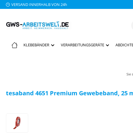
VERSAND INNERHALB VON 24h
 Hauptinhalt springen
Zur Suche springen
Zur Hauptnavigation springen
KLEBEBÄNDER
VERARBEITUNGSGERÄTE
ABDICHTE
Sie 
tesaband 4651 Premium Gewebeband, 25 m
Bildergalerie überspringen