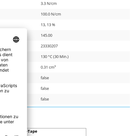
3.3 N/cm
100.0 N/cm
13, 13 %
145.00
r:
23330207
130 °C (30 Min.)
0.31 cm³
false
false
false
Duct-Tape