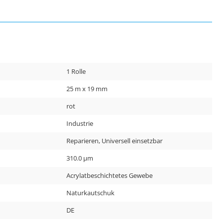
1 Rolle
25 m x 19 mm
rot
Industrie
Reparieren, Universell einsetzbar
310.0 µm
Acrylatbeschichtetes Gewebe
Naturkautschuk
DE