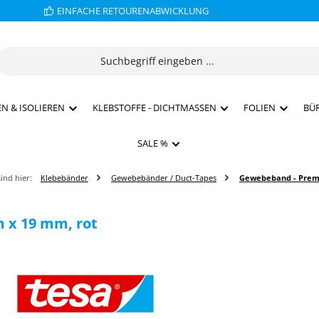
EINFACHE RETOURENABWICKLUNG
N & ISOLIEREN
KLEBSTOFFE - DICHTMASSEN
FOLIEN
BÜ
SALE %
sind hier:
Klebebänder
Gewebebänder / Duct-Tapes
Gewebeband - Pre
 x 19 mm, rot