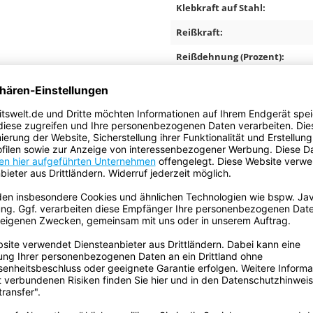
Klebkraft auf Stahl:
Reißkraft:
Reißdehnung (Prozent):
MESH-Anzahl:
ECLASS Klassifizierung Numme
en.
Temperaturbeständigkeit:
ungskanälen.
ränken.
Volumen:
Gefahrgut:
braun
Batterien sind enthalten:
ge bitte an
shop@gws-
Enthält flüssigen Inhalt:
mium
Standard