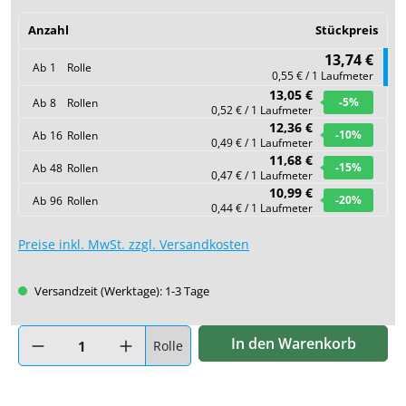
Anzahl
Stückpreis
13,74 €
Ab
1
Rolle
0,55 € / 1 Laufmeter
13,05 €
-5
%
Ab
8
Rollen
0,52 € / 1 Laufmeter
12,36 €
-10
%
Ab
16
Rollen
0,49 € / 1 Laufmeter
11,68 €
-15
%
Ab
48
Rollen
0,47 € / 1 Laufmeter
10,99 €
-20
%
Ab
96
Rollen
t verfügbar.)
0,44 € / 1 Laufmeter
Preise inkl. MwSt. zzgl. Versandkosten
Versandzeit (Werktage): 1-3 Tage
Produkt Anzahl: Gib den gewünschten Wert ein oder benutze di
In den Warenkorb
Rolle
erfügbar.)