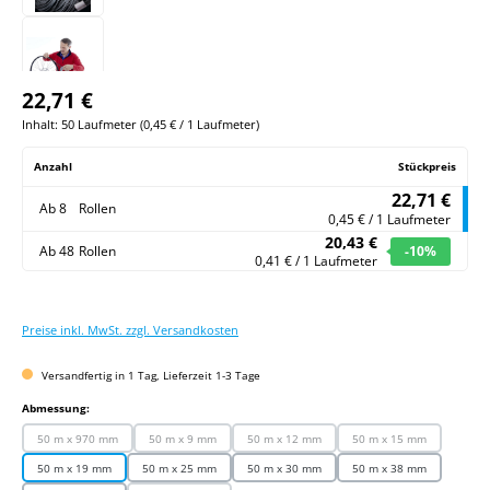
22,71 €
Inhalt:
50 Laufmeter
(
0,45 €
/ 1 Laufmeter)
Anzahl
Stückpreis
22,71 €
Ab
8
Rollen
0,45 € / 1 Laufmeter
20,43 €
Ab
48
Rollen
-10
%
0,41 € / 1 Laufmeter
Preise inkl. MwSt. zzgl. Versandkosten
Versandfertig in 1 Tag, Lieferzeit 1-3 Tage
auswählen
Abmessung:
50 m x 970 mm
50 m x 9 mm
50 m x 12 mm
50 m x 15 mm
(Diese Option ist zurzeit nicht verfügbar.)
(Diese Option ist zurzeit nicht verfügbar.)
(Diese Option ist zurzeit nicht verfügbar.)
(Diese Option ist zurze
50 m x 19 mm
50 m x 25 mm
50 m x 30 mm
50 m x 38 mm