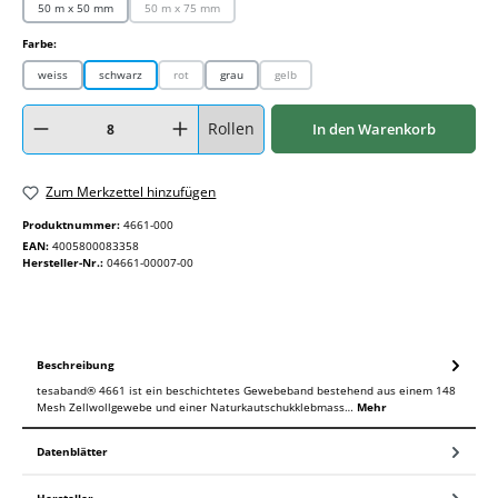
50 m x 50 mm
50 m x 75 mm
(Diese Option ist zurzeit nicht verfügbar.)
auswählen
Farbe:
weiss
schwarz
rot
grau
gelb
(Diese Option ist zurzeit nicht verfügbar.)
(Diese Option ist zurzeit nicht verfügbar.)
Produkt Anzahl: Gib den gewünschten Wert ein oder benutze die Schaltflächen um
Rollen
In den Warenkorb
Zum Merkzettel hinzufügen
Produktnummer:
4661-000
EAN:
4005800083358
Hersteller-Nr.:
04661-00007-00
Beschreibung
tesaband® 4661 ist ein beschichtetes Gewebeband bestehend aus einem 148
Mesh Zellwollgewebe und einer Naturkautschukklebmass…
Mehr
Datenblätter
Hersteller