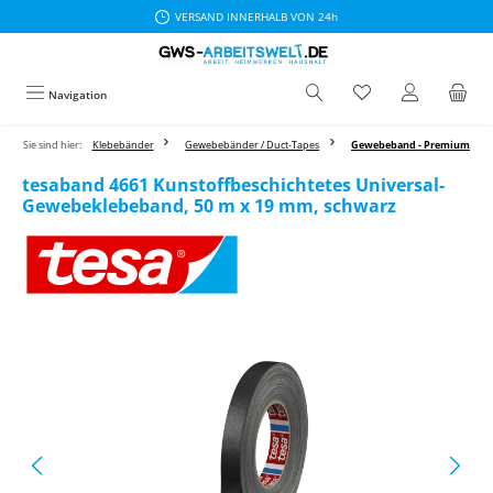
VERSAND INNERHALB VON 24h
Zum Hauptinhalt springen
Navigation
Sie sind hier:
Klebebänder
Gewebebänder / Duct-Tapes
Gewebeband - Premium
tesaband 4661 Kunstoffbeschichtetes Universal-
Gewebeklebeband, 50 m x 19 mm, schwarz
Bildergalerie überspringen