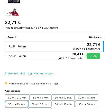
22,71 €
Inhalt:
50 Laufmeter
(
0,45 €
/ 1 Laufmeter)
Anzahl
Stückpreis
22,71 €
Ab
8
Rollen
0,45 € / 1 Laufmeter
20,43 €
Ab
48
Rollen
-10
%
0,41 € / 1 Laufmeter
Preise inkl. MwSt. zzgl. Versandkosten
Versandfertig in 1 Tag, Lieferzeit 1-3 Tage
auswählen
Abmessung:
50 m x 970 mm
50 m x 9 mm
50 m x 12 mm
50 m x 15 mm
50 m x 19 mm
50 m x 25 mm
50 m x 30 mm
50 m x 38 mm