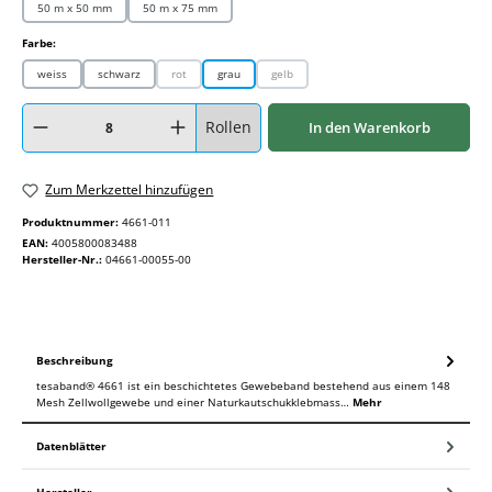
50 m x 50 mm
50 m x 75 mm
auswählen
Farbe:
weiss
schwarz
rot
grau
gelb
(Diese Option ist zurzeit nicht verfügbar.)
(Diese Option ist zurzeit nicht verfügbar.)
Produkt Anzahl: Gib den gewünschten Wert ein oder benutze die Schaltflächen um
Rollen
In den Warenkorb
Zum Merkzettel hinzufügen
Produktnummer:
4661-011
EAN:
4005800083488
Hersteller-Nr.:
04661-00055-00
Beschreibung
tesaband® 4661 ist ein beschichtetes Gewebeband bestehend aus einem 148
Mesh Zellwollgewebe und einer Naturkautschukklebmass…
Mehr
Datenblätter
Hersteller