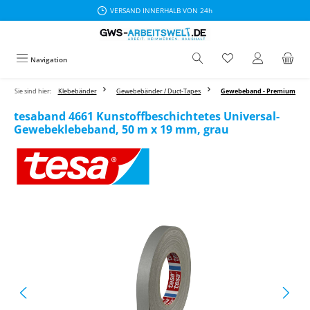
VERSAND INNERHALB VON 24h
Zum Hauptinhalt springen
Navigation
Sie sind hier:
Klebebänder
Gewebebänder / Duct-Tapes
Gewebeband - Premium
tesaband 4661 Kunstoffbeschichtetes Universal-
Gewebeklebeband, 50 m x 19 mm, grau
Bildergalerie überspringen