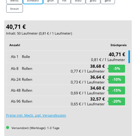
weiss
schwarz
grün
rot
blau
grau
gelb
braun
40,71 €
Inhalt:
50 Laufmeter
(
0,81 €
/ 1 Laufmeter)
Anzahl
Stückpreis
40,71 €
Ab
1
Rolle
0,81 € / 1 Laufmeter
38,68 €
Ab
8
Rollen
-5
%
0,77 € / 1 Laufmeter
36,64 €
Ab
24
Rollen
-10
%
0,73 € / 1 Laufmeter
34,60 €
Ab
48
Rollen
-15
%
0,69 € / 1 Laufmeter
32,57 €
Ab
96
Rollen
-20
%
0,65 € / 1 Laufmeter
Preise inkl. MwSt. zzgl. Versandkosten
Versandzeit (Werktage): 1-3 Tage