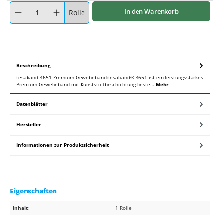
Produkt Anzahl: Gib den gewünschten Wert ein oder benutze die Schaltflächen um
In den Warenkorb
Rolle
Beschreibung
tesaband 4651 Premium Gewebeband:tesaband® 4651 ist ein leistungsstarkes
Premium Gewebeband mit Kunststoffbeschichtung beste…
Mehr
Datenblätter
Hersteller
Informationen zur Produktsicherheit
Eigenschaften
Inhalt:
1 Rolle