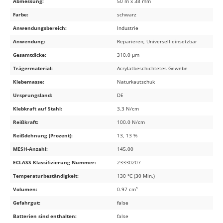
Abmessung:
50 m x 38 mm
Farbe:
schwarz
Anwendungsbereich:
Industrie
Anwendung:
Reparieren, Universell einsetzbar
Gesamtdicke:
310.0 µm
Trägermaterial:
Acrylatbeschichtetes Gewebe
Klebemasse:
Naturkautschuk
Ursprungsland:
DE
Klebkraft auf Stahl:
3.3 N/cm
Reißkraft:
100.0 N/cm
Reißdehnung (Prozent):
13, 13 %
MESH-Anzahl:
145.00
ECLASS Klassifizierung Nummer:
23330207
Temperaturbeständigkeit:
130 °C (30 Min.)
Volumen:
0.97 cm³
Gefahrgut:
false
Batterien sind enthalten:
false