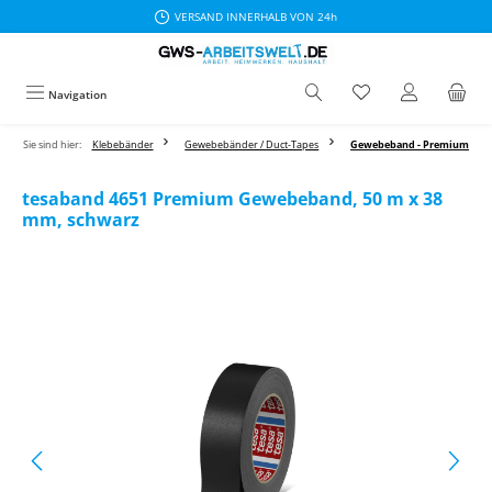
VERSAND INNERHALB VON 24h
Zum Hauptinhalt springen
Navigation
Sie sind hier:
Klebebänder
Gewebebänder / Duct-Tapes
Gewebeband - Premium
tesaband 4651 Premium Gewebeband, 50 m x 38
mm, schwarz
Bildergalerie überspringen