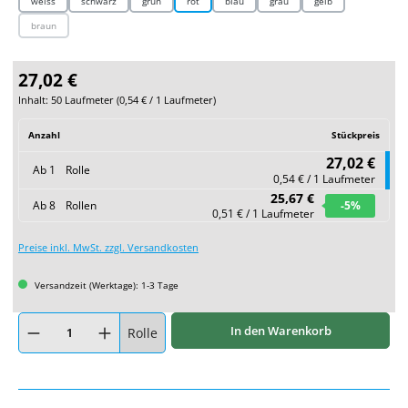
weiss
schwarz
grün
rot
blau
grau
gelb
braun
(Diese Option ist zurzeit nicht verfügbar.)
27,02 €
Inhalt:
50 Laufmeter
(
0,54 €
/ 1 Laufmeter)
Anzahl
Stückpreis
27,02 €
Ab
1
Rolle
0,54 € / 1 Laufmeter
25,67 €
Ab
8
Rollen
-5
%
0,51 € / 1 Laufmeter
Preise inkl. MwSt. zzgl. Versandkosten
Versandzeit (Werktage): 1-3 Tage
Produkt Anzahl: Gib den gewünschten Wert ein oder benutze die Schaltflächen um
In den Warenkorb
Rolle