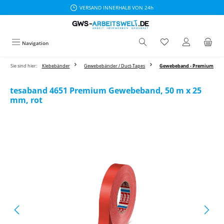
VERSAND INNERHALB VON 24h
Zum Hauptinhalt springen
Navigation
Sie sind hier:
Klebebänder
Gewebebänder / Duct-Tapes
Gewebeband - Premium
tesaband 4651 Premium Gewebeband, 50 m x 25
mm, rot
Bildergalerie überspringen