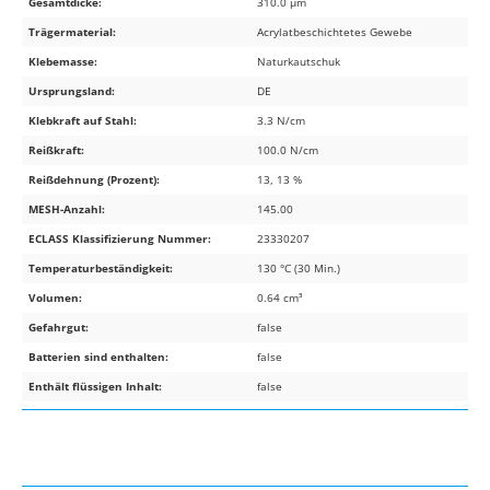
Gesamtdicke:
310.0 µm
Trägermaterial:
Acrylatbeschichtetes Gewebe
Klebemasse:
Naturkautschuk
Ursprungsland:
DE
Klebkraft auf Stahl:
3.3 N/cm
Reißkraft:
100.0 N/cm
Reißdehnung (Prozent):
13, 13 %
MESH-Anzahl:
145.00
ECLASS Klassifizierung Nummer:
23330207
Temperaturbeständigkeit:
130 °C (30 Min.)
Volumen:
0.64 cm³
Gefahrgut:
false
Batterien sind enthalten:
false
Enthält flüssigen Inhalt:
false