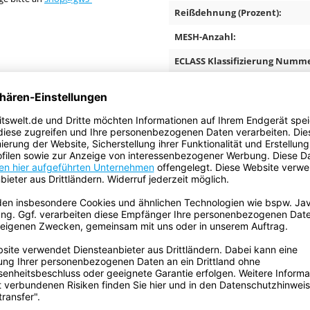
Reißdehnung (Prozent):
MESH-Anzahl:
ECLASS Klassifizierung Numme
d Maschinenbau. Mehrfache
Temperaturbeständigkeit:
.
Volumen:
Gefahrgut:
Batterien sind enthalten:
Enthält flüssigen Inhalt: