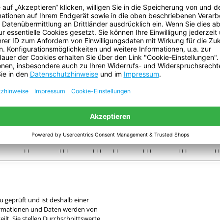
mium
Standard
tesa
tesa
a 4661
tesa 4541
tesa 4549
tesa 53949
tesa 53999
te
4671
53799
+
++
++
+++
++++
++++
++++
+
++
++
+++
+++
+++
+++
+
+
+
+
+++
+++
+++
+++
+
+
+++
+++
+++
++
++
++
+
++++
++++
+++
++
++
++
+
+
++
++
++++
+++
+++
+++
+
+
+++
+++
+++
++
++
++
+
++
+++
+++
++
+++
+++
+
u geprüft und ist deshalb einer
formationen und Daten werden von
lt. Sie stellen Durchschnittswerte