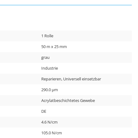
1 Rolle
50 m x 25 mm
grau
Industrie
Reparieren, Universell einsetzbar
290.0 µm
Acrylatbeschichtetes Gewebe
DE
4.6 N/cm
105.0 N/cm