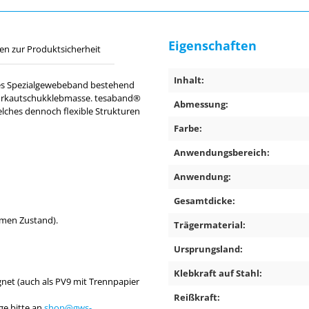
Eigenschaften
en zur Produktsicherheit
Inhalt:
tes Spezialgewebeband bestehend
urkautschukklebmasse. tesaband®
Abmessung:
ches dennoch flexible Strukturen
Farbe:
Anwendungsbereich:
Anwendung:
Gesamtdicke:
rmen Zustand).
Trägermaterial:
Ursprungsland:
Klebkraft auf Stahl:
ignet (auch als PV9 mit Trennpapier
Reißkraft:
ge bitte an
shop@gws-