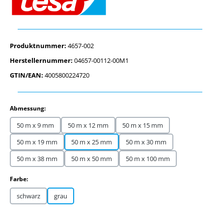
Produktnummer:
4657-002
Herstellernummer:
04657-00112-00M1
GTIN/EAN:
4005800224720
auswählen
Abmessung:
50 m x 9 mm
50 m x 12 mm
50 m x 15 mm
50 m x 19 mm
50 m x 25 mm
50 m x 30 mm
50 m x 38 mm
50 m x 50 mm
50 m x 100 mm
auswählen
Farbe:
schwarz
grau