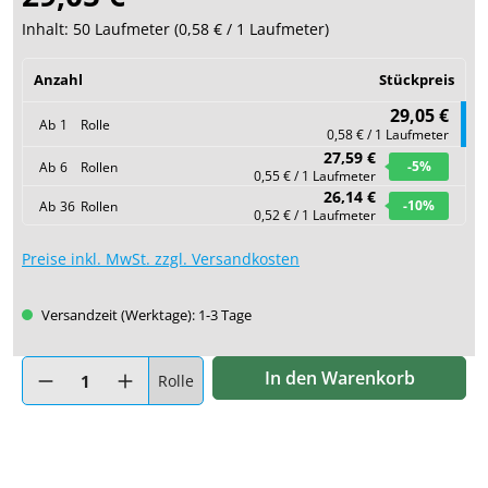
Inhalt:
50 Laufmeter
(
0,58 €
/ 1 Laufmeter)
Anzahl
Stückpreis
29,05 €
Ab
1
Rolle
0,58 € / 1 Laufmeter
27,59 €
-5
%
Ab
6
Rollen
0,55 € / 1 Laufmeter
26,14 €
-10
%
Ab
36
Rollen
0,52 € / 1 Laufmeter
Preise inkl. MwSt. zzgl. Versandkosten
Versandzeit (Werktage): 1-3 Tage
Produkt Anzahl: Gib den gewünschten Wert ein oder benutze di
In den Warenkorb
Rolle