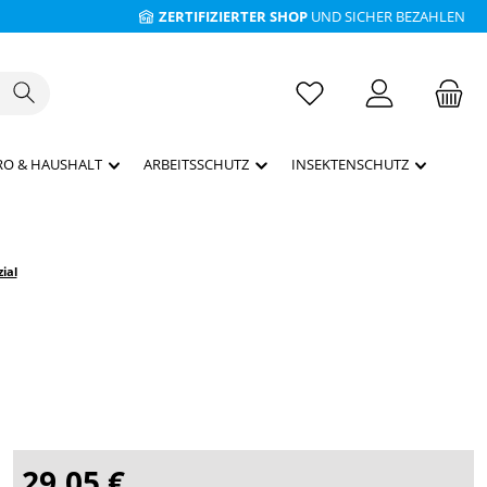
ZERTIFIZIERTER SHOP
UND SICHER BEZAHLEN
RO & HAUSHALT
ARBEITSSCHUTZ
INSEKTENSCHUTZ
ial
29,05 €