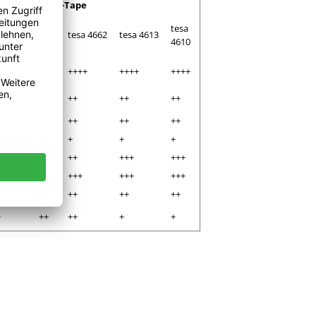
Duct-Tape
tesa
tesa
sa 4688
tesa 4662
tesa 4613
4663
4610
+++
++++
++++
++++
++++
++
++
++
++
++
++
++
++
++
++
+
++
+
+
+
++
++
++
+++
+++
++
++
+++
+++
+++
+
++
++
++
++
+
++
++
+
+