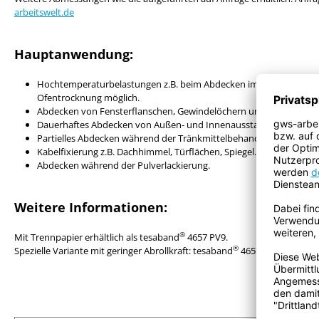
arbeitswelt.de
Hauptanwendung:
Hochtemperaturbelastungen z.B. beim Abdecken im Fahrzeug- un
Ofentrocknung möglich.
Abdecken von Fensterflanschen, Gewindelöchern und Bohrlöchern
Dauerhaftes Abdecken von Außen- und Innenausstattungen.
Partielles Abdecken während der Tränkmittelbehandlung.
Kabelfixierung z.B. Dachhimmel, Türflächen, Spiegel.
Abdecken während der Pulverlackierung.
Weitere Informationen:
®
Mit Trennpapier erhältlich als tesaband
4657 PV9.
®
Spezielle Variante mit geringer Abrollkraft: tesaband
4657 PV 1.