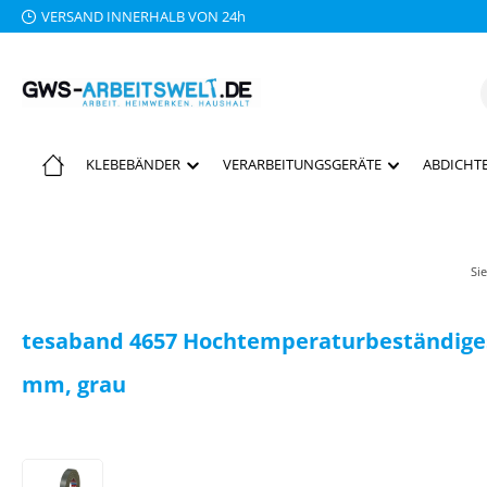
VERSAND INNERHALB VON 24h
 Hauptinhalt springen
Zur Suche springen
Zur Hauptnavigation springen
KLEBEBÄNDER
VERARBEITUNGSGERÄTE
ABDICHTE
Sie
tesaband 4657 Hochtemperaturbeständiges
mm, grau
Bildergalerie überspringen