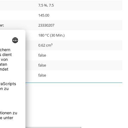
7,5 %, 7.5
145.00
r:
23330207
180 °C (30 Min.)
0.62 cm³
false
false
false