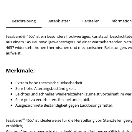
Beschreibung
Datenblätter
Hersteller
Information
tesaband® 4657 ist ein besonders hochwertiges, kunststoffbeschichte
aus einem 145 Baumwollgewebeträger und einer wärmehärtenden Nat
4657 widersteht hohen thermischen und mechanischen Belastungen, wel
aufweist.
Merkmale:
Extrem hohe thermische Belastbarkeit.
Sehr hohe Alterungsbeständigkeit.
Leichtes und schnelles Wiederabziehen (zumeist vorteilhaft im wa
Sehr gut zu verarbeiten, flexibel und stabil.
Ausgezeichnete Beständigkeit gegen Lacklösungsmittel.
®
tesaband
4657 ist idealerweise für die Herstellung von Stanzteilen gee
erhältlich)
Weitere Abmessungen wie die aufgeführten auf Anfrage erhältlich. Anfra