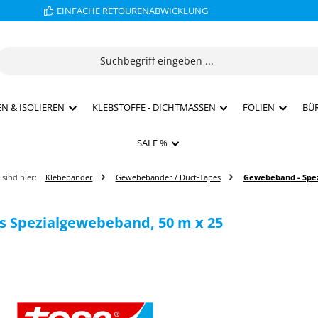
EINFACHE RETOURENABWICKLUNG
N & ISOLIEREN
KLEBSTOFFE - DICHTMASSEN
FOLIEN
BÜ
SALE %
 sind hier:
Klebebänder
Gewebebänder / Duct-Tapes
Gewebeband - Spez
 Spezialgewebeband, 50 m x 25