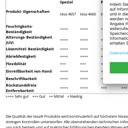
Spezial
Pre
Produkt- Eigenschaften
tesa 4657
tesa 4660
tesa 4651
tes
Feuchtigkeits-
++++
++++
++++
+++
Beständigkeit
Alterungs- Beständigkeit
++++
++++
+++
+++
(UV)
Lösemittel- Beständigkeit
++++
++++
++++
+++
Abriebfestigkeit
++++
++++
++++
+++
Flexibilität
+++
+++
+++
+++
Einreißbarkeit von Hand
++++
++++
++++
+++
Beschriftbarkeit
++++
++++
++++
+++
Rückstandsfreie
++++
++++
+++
+++
Entfernbarkeit
++++ Sehr gut +++ Gut ++ Mittel + Niedrig
Die Qualität der tesa® Produkte wird kontinuierlich auf höchstem Nivea
strengen Kontrollen unterworfen. Alle obenstehenden technischen In
uns nach bestem und auf praktischer Erfahrung beruhendem Wissen ertei