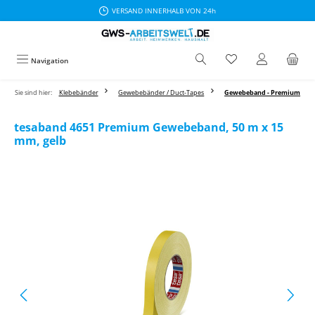
VERSAND INNERHALB VON 24h
Zum Hauptinhalt springen
Navigation
Sie sind hier:
Klebebänder
Gewebebänder / Duct-Tapes
Gewebeband - Premium
tesaband 4651 Premium Gewebeband, 50 m x 15
mm, gelb
Bildergalerie überspringen