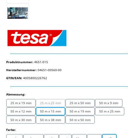
Produktnummer:
4651-015
Herstellernummer:
04651-00560-00
GTIN/EAN:
4005800226762
auswählen
Abmessung:
25 m x 19 mm
25 m x 25 mm
25 m x 50 mm
50 m x 9 mm
(Diese Option ist zurzeit nicht verfügbar.)
50 m x 12 mm
50 m x 15 mm
50 m x 19 mm
50 m x 25 mm
50 m x 30 mm
50 m x 38 mm
50 m x 50 mm
auswählen
Farbe: