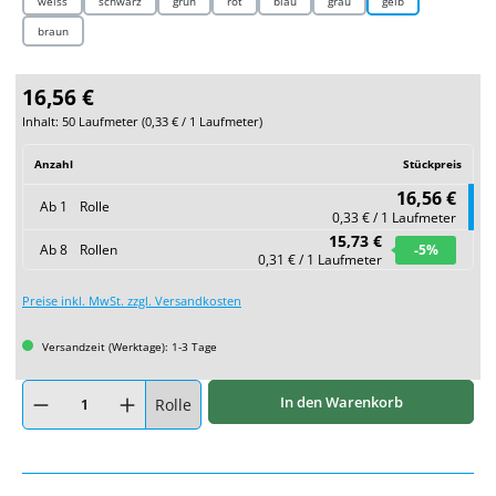
weiss
schwarz
grün
rot
blau
grau
gelb
braun
16,56 €
Inhalt:
50 Laufmeter
(
0,33 €
/ 1 Laufmeter)
Anzahl
Stückpreis
16,56 €
Ab
1
Rolle
0,33 € / 1 Laufmeter
15,73 €
Ab
8
Rollen
-5
%
0,31 € / 1 Laufmeter
Preise inkl. MwSt. zzgl. Versandkosten
Versandzeit (Werktage): 1-3 Tage
Produkt Anzahl: Gib den gewünschten Wert ein oder benutze die Schaltflächen um
In den Warenkorb
Rolle