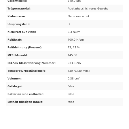
Gesamtdicke:
310.0 µm
Trägermaterial:
Acrylatbeschichtetes Gewebe
Klebemasse:
Naturkautschuk
Ursprungsland:
DE
Klebkraft auf Stahl:
3.3 N/cm
Reißkraft:
100.0 N/cm
Reißdehnung (Prozent):
13, 13 %
MESH-Anzahl:
145.00
ECLASS Klassifizierung Nummer:
23330207
Temperaturbeständigkeit:
130 °C (30 Min.)
Volumen:
0.38 cm³
Gefahrgut:
false
Batterien sind enthalten:
false
Enthält flüssigen Inhalt:
false