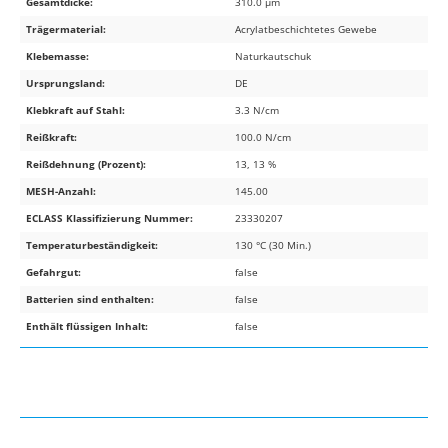
Gesamtdicke:
310.0 µm
Trägermaterial:
Acrylatbeschichtetes Gewebe
Klebemasse:
Naturkautschuk
Ursprungsland:
DE
Klebkraft auf Stahl:
3.3 N/cm
Reißkraft:
100.0 N/cm
Reißdehnung (Prozent):
13, 13 %
MESH-Anzahl:
145.00
ECLASS Klassifizierung Nummer:
23330207
Temperaturbeständigkeit:
130 °C (30 Min.)
Gefahrgut:
false
Batterien sind enthalten:
false
Enthält flüssigen Inhalt:
false