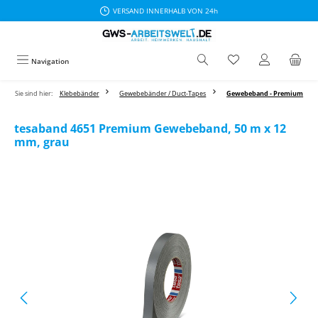
VERSAND INNERHALB VON 24h
Zum Hauptinhalt springen
Navigation
Sie sind hier:
Klebebänder
Gewebebänder / Duct-Tapes
Gewebeband - Premium
tesaband 4651 Premium Gewebeband, 50 m x 12
mm, grau
Bildergalerie überspringen