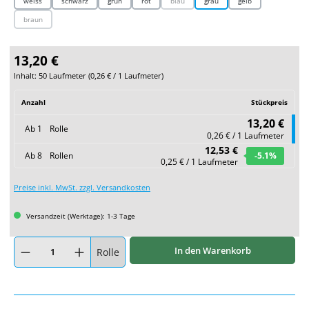
weiss
schwarz
grün
rot
blau
grau
gelb
(Diese Option ist zurzeit nicht verfügbar.)
braun
(Diese Option ist zurzeit nicht verfügbar.)
13,20 €
Inhalt:
50 Laufmeter
(
0,26 €
/ 1 Laufmeter)
Anzahl
Stückpreis
13,20 €
Ab
1
Rolle
0,26 € / 1 Laufmeter
12,53 €
Ab
8
Rollen
-5.1
%
0,25 € / 1 Laufmeter
Preise inkl. MwSt. zzgl. Versandkosten
Versandzeit (Werktage): 1-3 Tage
Produkt Anzahl: Gib den gewünschten Wert ein oder benutze die Schaltflächen um
In den Warenkorb
Rolle