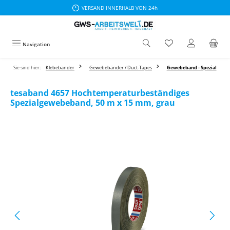
VERSAND INNERHALB VON 24h
Zum Hauptinhalt springen
Navigation
Sie sind hier:
Klebebänder
Gewebebänder / Duct-Tapes
Gewebeband - Spezial
tesaband 4657 Hochtemperaturbeständiges
Spezialgewebeband, 50 m x 15 mm, grau
Bildergalerie überspringen