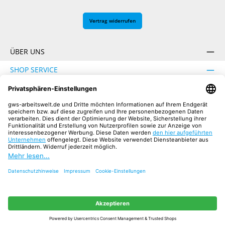
Vertrag widerrufen
ÜBER UNS
SHOP SERVICE
INFORMATION
SICHER EINKAUFEN
UNSERE COMMUNITIES
Facebook
Instagram
YouTube
TikTok
LinkedIn
Alle Preise inkl. gesetzl. Mehrwertsteuer zzgl.
Versandkosten
und ggf.
Nachnahmegebühren, wenn nicht anders angegeben.
© 2026 GWS Arbeitswelt Onlineshop - Alle Rechte vorbehalten.