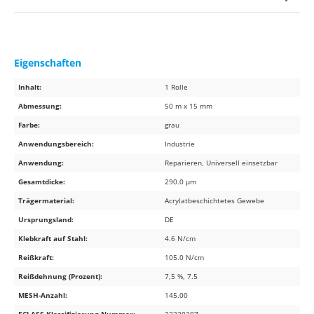
Eigenschaften
Inhalt:
1 Rolle
Abmessung:
50 m x 15 mm
Farbe:
grau
Anwendungsbereich:
Industrie
Anwendung:
Reparieren, Universell einsetzbar
Gesamtdicke:
290.0 µm
Trägermaterial:
Acrylatbeschichtetes Gewebe
Ursprungsland:
DE
Klebkraft auf Stahl:
4.6 N/cm
Reißkraft:
105.0 N/cm
Reißdehnung (Prozent):
7,5 %, 7.5
MESH-Anzahl:
145.00
ECLASS Klassifizierung Nummer:
23330207