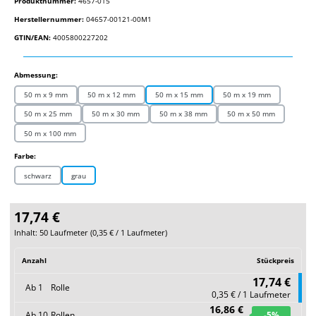
Produktnummer:
4657-015
Herstellernummer:
04657-00121-00M1
GTIN/EAN:
4005800227202
auswählen
Abmessung:
50 m x 9 mm
50 m x 12 mm
50 m x 15 mm
50 m x 19 mm
50 m x 25 mm
50 m x 30 mm
50 m x 38 mm
50 m x 50 mm
50 m x 100 mm
auswählen
Farbe:
schwarz
grau
17,74 €
Inhalt:
50 Laufmeter
(
0,35 €
/ 1 Laufmeter)
Anzahl
Stückpreis
17,74 €
Ab
1
Rolle
0,35 € / 1 Laufmeter
16,86 €
Ab
10
Rollen
-5
%