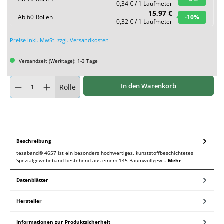
0,34 € / 1 Laufmeter
15,97 €
Ab
60
Rollen
-10
%
0,32 € / 1 Laufmeter
Preise inkl. MwSt. zzgl. Versandkosten
Versandzeit (Werktage): 1-3 Tage
Produkt Anzahl: Gib den gewünschten Wert ein oder benutze die Schaltflächen um
In den Warenkorb
Rolle
Beschreibung
tesaband® 4657 ist ein besonders hochwertiges, kunststoffbeschichtetes
Spezialgewebeband bestehend aus einem 145 Baumwollgew…
Mehr
Datenblätter
Hersteller
Informationen zur Produktsicherheit