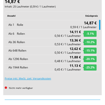
14,87 €
Inhalt:
25 Laufmeter
(
0,59 €
/ 1 Laufmeter)
Anzahl
Stückpreis
14,87 €
Ab
1
Rolle
0,59 € / 1 Laufmeter
14,11 €
Ab
6
Rollen
-5.1
%
0,56 € / 1 Laufmeter
13,36 €
Ab
36
Rollen
-10.2
%
0,53 € / 1 Laufmeter
12,62 €
Ab
648
Rollen
-15.1
%
0,50 € / 1 Laufmeter
11,88 €
Ab
1296
Rollen
-20.1
%
0,48 € / 1 Laufmeter
11,13 €
Ab
1944
Rollen
-25.2
%
0,45 € / 1 Laufmeter
Preise inkl. MwSt. zzgl. Versandkosten
Nicht mehr verfügbar