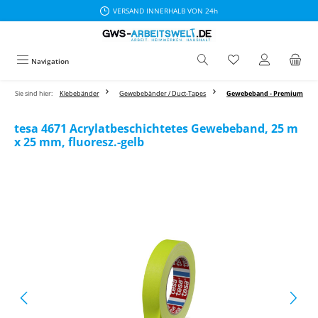
VERSAND INNERHALB VON 24h
Zum Hauptinhalt springen
Navigation
Sie sind hier:
Klebebänder
Gewebebänder / Duct-Tapes
Gewebeband - Premium
tesa 4671 Acrylatbeschichtetes Gewebeband, 25 m
x 25 mm, fluoresz.-gelb
Bildergalerie überspringen