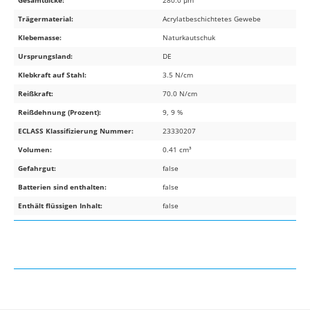
Gesamtdicke:
280.0 µm
Trägermaterial:
Acrylatbeschichtetes Gewebe
Klebemasse:
Naturkautschuk
Ursprungsland:
DE
Klebkraft auf Stahl:
3.5 N/cm
Reißkraft:
70.0 N/cm
Reißdehnung (Prozent):
9, 9 %
ECLASS Klassifizierung Nummer:
23330207
Volumen:
0.41 cm³
Gefahrgut:
false
Batterien sind enthalten:
false
Enthält flüssigen Inhalt:
false