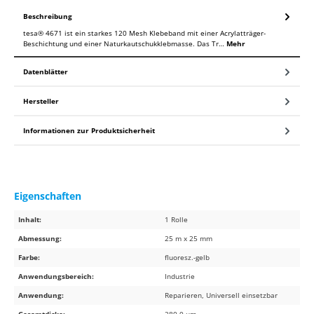
Beschreibung
tesa® 4671 ist ein starkes 120 Mesh Klebeband mit einer Acrylatträger-
Beschichtung und einer Naturkautschukklebmasse. Das Tr…
Mehr
Datenblätter
Hersteller
Informationen zur Produktsicherheit
Eigenschaften
Inhalt:
1 Rolle
Abmessung:
25 m x 25 mm
Farbe:
fluoresz.-gelb
Anwendungsbereich:
Industrie
Anwendung:
Reparieren, Universell einsetzbar