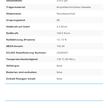
Gesamtdicke:
310.0 µm
Trägermaterial:
Acrylatbeschichtetes Gewebe
Klebemasse:
Naturkautschuk
Ursprungsland:
DE
Klebkraft auf Stahl:
3.3 N/cm
Reißkraft:
100.0 N/cm
Reißdehnung (Prozent):
13, 13 %
MESH-Anzahl:
145.00
ECLASS Klassifizierung Nummer:
23330207
Temperaturbeständigkeit:
130 °C (30 Min.)
Gefahrgut:
false
Batterien sind enthalten:
false
Enthält flüssigen Inhalt:
false