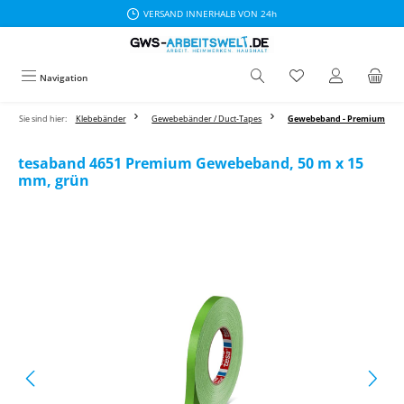
VERSAND INNERHALB VON 24h
Zum Hauptinhalt springen
Navigation
Sie sind hier:
Klebebänder
Gewebebänder / Duct-Tapes
Gewebeband - Premium
tesaband 4651 Premium Gewebeband, 50 m x 15
mm, grün
Bildergalerie überspringen