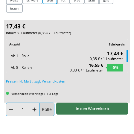
weiss
schwarz
grün
rot
blau
grau
gelb
braun
17,43 €
Inhalt:
50 Laufmeter
(
0,35 €
/ 1 Laufmeter)
Anzahl
Stückpreis
17,43 €
Ab
1
Rolle
0,35 € / 1 Laufmeter
16,55 €
Ab
8
Rollen
-5
%
0,33 € / 1 Laufmeter
Preise inkl. MwSt. zzgl. Versandkosten
Versandzeit (Werktage): 1-3 Tage
Produkt Anzahl: Gib den gewünschten Wert ein oder benutze die Schaltflächen um
In den Warenkorb
Rolle