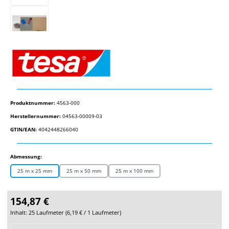
Produktnummer:
4563-000
Herstellernummer:
04563-00009-03
GTIN/EAN:
4042448266040
auswählen
Abmessung:
25 m x 25 mm
25 m x 50 mm
25 m x 100 mm
154,87 €
Inhalt:
25 Laufmeter
(
6,19 €
/ 1 Laufmeter)