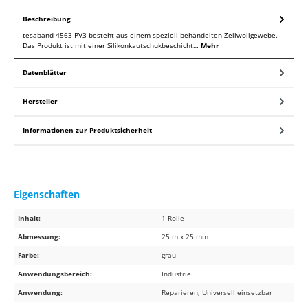
Beschreibung
tesaband 4563 PV3 besteht aus einem speziell behandelten Zellwollgewebe.
Das Produkt ist mit einer Silikonkautschukbeschicht…
Mehr
Datenblätter
Hersteller
Informationen zur Produktsicherheit
Eigenschaften
Inhalt:
1 Rolle
Abmessung:
25 m x 25 mm
Farbe:
grau
Anwendungsbereich:
Industrie
Anwendung:
Reparieren, Universell einsetzbar