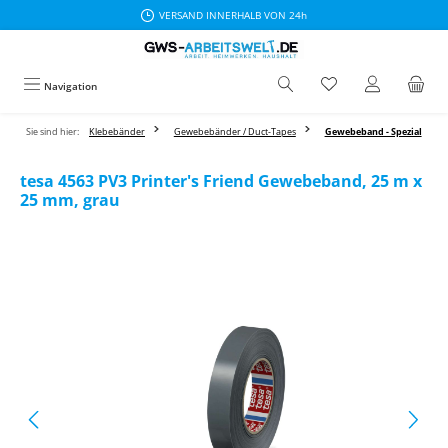
VERSAND INNERHALB VON 24h
Zum Hauptinhalt springen
Navigation
Sie sind hier:
Klebebänder
Gewebebänder / Duct-Tapes
Gewebeband - Spezial
tesa 4563 PV3 Printer's Friend Gewebeband, 25 m x
25 mm, grau
Bildergalerie überspringen