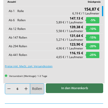
Anzahl
Stückpreis
154,87 €
Ab
1
Rolle
6,19 € / 1 Laufmeter
147,13 €
Ab
6
Rollen
-5
%
5,89 € / 1 Laufmeter
139,38 €
Ab
12
Rollen
-10
%
5,58 € / 1 Laufmeter
131,64 €
Ab
147
Rollen
-15
%
5,27 € / 1 Laufmeter
123,90 €
Ab
294
Rollen
-20
%
4,96 € / 1 Laufmeter
116,15 €
Ab
441
Rollen
-25
%
4,65 € / 1 Laufmeter
Preise inkl. MwSt. zzgl. Versandkosten
Versandzeit (Werktage): 1-3 Tage
Produkt Anzahl: Gib den gewünschten Wert ein oder benutze die Schaltflächen um
In den Warenkorb
Rollen