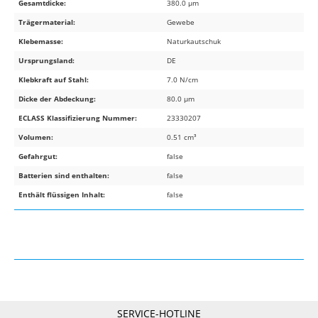
Gesamtdicke:
380.0 µm
Trägermaterial:
Gewebe
Klebemasse:
Naturkautschuk
Ursprungsland:
DE
Klebkraft auf Stahl:
7.0 N/cm
Dicke der Abdeckung:
80.0 µm
ECLASS Klassifizierung Nummer:
23330207
Volumen:
0.51 cm³
Gefahrgut:
false
Batterien sind enthalten:
false
Enthält flüssigen Inhalt:
false
SERVICE-HOTLINE