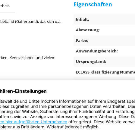
Eigenschaften
rheit
Inhalt:
beband (Gafferband), das sich u.a.
Abmessung:
Farbe:
Anwendungsbereich:
ärken, Kennzeichnen und vielem
Ursprungsland:
ECLASS Klassifizierung Numme
Gefahrgut:
Batterien sind enthalten:
Enthält flüssigen Inhalt:
t ein überaus nützlicher
 Dank der überlegenen tesa®-
rm reißfest, kann aber mit wenig
 Schublade bleiben. Aufgrund der
atz. Generell ist das Gafferband