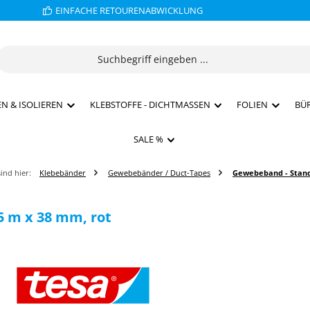
EINFACHE RETOURENABWICKLUNG
N & ISOLIEREN
KLEBSTOFFE - DICHTMASSEN
FOLIEN
BÜ
SALE %
sind hier:
Klebebänder
Gewebebänder / Duct-Tapes
Gewebeband - Stan
5 m x 38 mm, rot