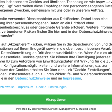
en oder Instandsetzungen.
usstsein wird gerade im Hinblick
. Mit Gewebeband und etwas
n leisten. Davon abgesehen schont
ariert. Unser Gewebeband eignet
Das Alu Klebeband kann zum
d falls Sie etwas kennzeichnen
er sind in verschiedenen Farben
iger Helfer im Außenbereich ist
 Fahrradgriffe reparieren
orme Klebeleistung.
erkzeug. Mit einem Gewebeband
müssen Sie sie nicht ersetzen und
icht mit zusätzlichem Müll
 eigenen Händen zu reparieren!