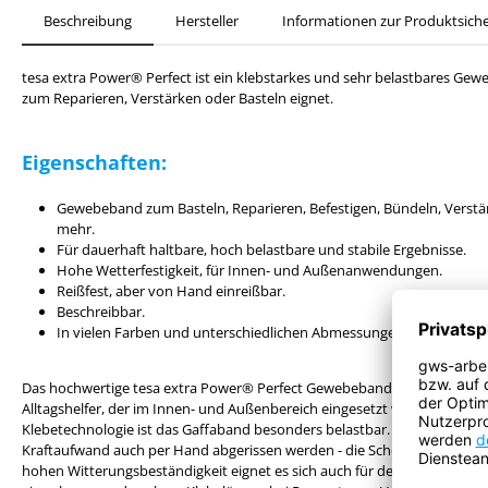
Beschreibung
Hersteller
Informationen zur Produktsiche
tesa extra Power® Perfect ist ein klebstarkes und sehr belastbares Gewe
zum Reparieren, Verstärken oder Basteln eignet.
Eigenschaften:
Gewebeband zum Basteln, Reparieren, Befestigen, Bündeln, Verst
mehr.
Für dauerhaft haltbare, hoch belastbare und stabile Ergebnisse.
Hohe Wetterfestigkeit, für Innen- und Außenanwendungen.
Reißfest, aber von Hand einreißbar.
Beschreibbar.
In vielen Farben und unterschiedlichen Abmessungen erhältlich.
Das hochwertige tesa extra Power® Perfect Gewebeband (Gafferband) is
Alltagshelfer, der im Innen- und Außenbereich eingesetzt werden kann.
Klebetechnologie ist das Gaffaband besonders belastbar. Es ist zwar eno
Kraftaufwand auch per Hand abgerissen werden - die Schere kann in der
hohen Witterungsbeständigkeit eignet es sich auch für den Outdoor-Eins