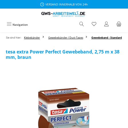
VERSAND INNERHALB VON 24h
Zum Hauptinhalt springen
Navigation
Sie sind hier:
Klebebänder
Gewebebänder / Duct-Tapes
Gewebeband - Standard
tesa extra Power Perfect Gewebeband, 2,75 m x 38
mm, braun
Bildergalerie überspringen