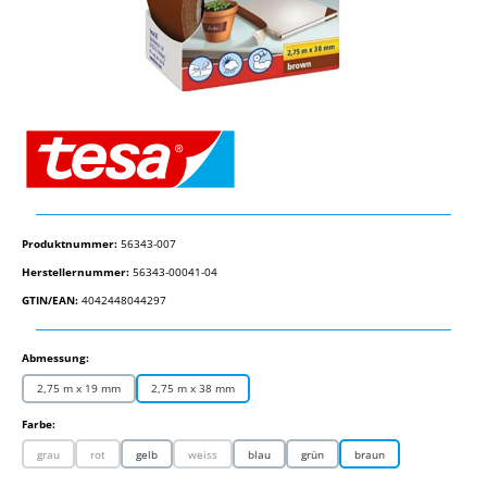
Produktnummer:
56343-007
Herstellernummer:
56343-00041-04
GTIN/EAN:
4042448044297
auswählen
Abmessung:
2,75 m x 19 mm
2,75 m x 38 mm
auswählen
Farbe:
grau
rot
gelb
weiss
blau
grün
braun
(Diese Option ist zurzeit nicht verfügbar.)
(Diese Option ist zurzeit nicht verfügbar.)
(Diese Option ist zurzeit nicht verfügbar.)