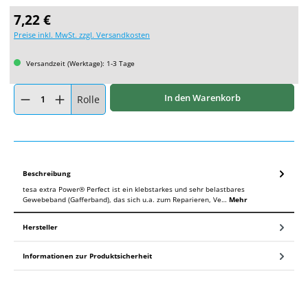
Regulärer Preis:
7,22 €
Preise inkl. MwSt. zzgl. Versandkosten
Versandzeit (Werktage): 1-3 Tage
Produkt Anzahl: Gib den gewünschten Wert ein oder benutze die Schaltflächen um
In den Warenkorb
Rolle
Beschreibung
tesa extra Power® Perfect ist ein klebstarkes und sehr belastbares
Gewebeband (Gafferband), das sich u.a. zum Reparieren, Ve…
Mehr
Hersteller
Informationen zur Produktsicherheit