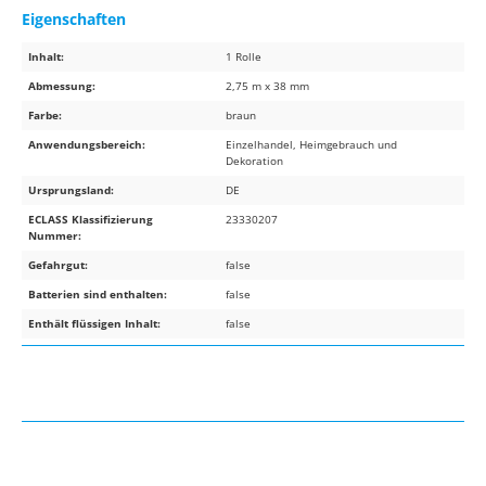
Eigenschaften
Inhalt:
1 Rolle
Abmessung:
2,75 m x 38 mm
Farbe:
braun
Anwendungsbereich:
Einzelhandel, Heimgebrauch und
Dekoration
Ursprungsland:
DE
ECLASS Klassifizierung
23330207
Nummer:
Gefahrgut:
false
Batterien sind enthalten:
false
Enthält flüssigen Inhalt:
false