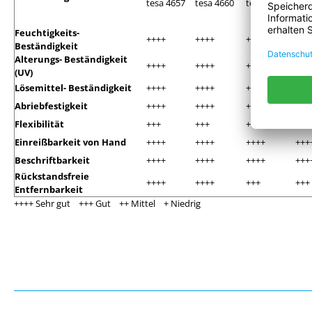
tesa 4657
tesa 4660
tesa 4651
tes
Feuchtigkeits-
++++
++++
++++
+++
Beständigkeit
Alterungs- Beständigkeit
++++
++++
+++
+++
(UV)
Lösemittel- Beständigkeit
++++
++++
++++
+++
Abriebfestigkeit
++++
++++
++++
+++
Flexibilität
+++
+++
+++
+++
Einreißbarkeit von Hand
++++
++++
++++
+++
Beschriftbarkeit
++++
++++
++++
+++
Rückstandsfreie
++++
++++
+++
+++
Entfernbarkeit
++++ Sehr gut +++ Gut ++ Mittel + Niedrig