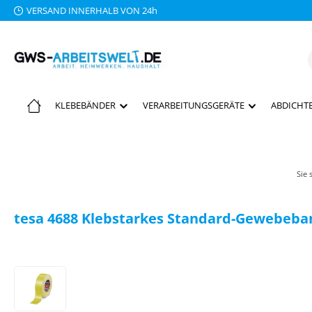
VERSAND INNERHALB VON 24h
 Hauptinhalt springen
Zur Suche springen
Zur Hauptnavigation springen
KLEBEBÄNDER
VERARBEITUNGSGERÄTE
ABDICHTE
Sie 
tesa 4688 Klebstarkes Standard-Gewebeban
Bildergalerie überspringen