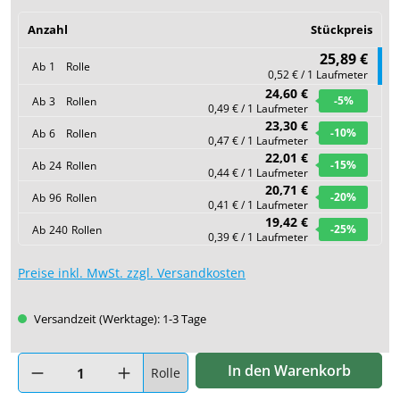
Anzahl
Stückpreis
25,89 €
Ab
1
Rolle
0,52 € / 1 Laufmeter
24,60 €
-5
%
Ab
3
Rollen
0,49 € / 1 Laufmeter
23,30 €
-10
%
Ab
6
Rollen
0,47 € / 1 Laufmeter
22,01 €
-15
%
Ab
24
Rollen
0,44 € / 1 Laufmeter
20,71 €
-20
%
Ab
96
Rollen
0,41 € / 1 Laufmeter
19,42 €
-25
%
Ab
240
Rollen
0,39 € / 1 Laufmeter
Preise inkl. MwSt. zzgl. Versandkosten
Versandzeit (Werktage): 1-3 Tage
Produkt Anzahl: Gib den gewünschten Wert ein oder benutze di
In den Warenkorb
Rolle