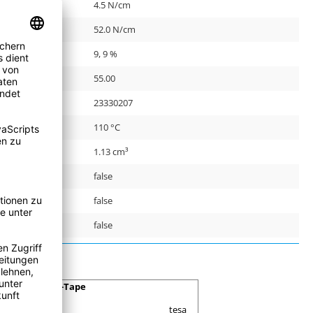
4.5 N/cm
52.0 N/cm
9, 9 %
55.00
r:
23330207
110 °C
1.13 cm³
false
false
false
Duct-Tape
tesa
tesa