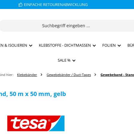
EINFACHE RETOURENABWICKLUNG
N & ISOLIEREN
KLEBSTOFFE - DICHTMASSEN
FOLIEN
BÜ
SALE %
sind hier:
Klebebänder
Gewebebänder / Duct-Tapes
Gewebeband - Stan
d, 50 m x 50 mm, gelb