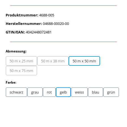
Produktnummer:
4688-005
Herstellernummer:
04688-00020-00
GTIN/EAN:
4042448072481
auswählen
Abmessung:
50 m x 25 mm
50 m x 38 mm
50 m x 50 mm
(Diese Option ist zurzeit nicht verfügbar.)
(Diese Option ist zurzeit nicht verfügbar.)
50 m x 75 mm
(Diese Option ist zurzeit nicht verfügbar.)
auswählen
Farbe:
schwarz
grau
rot
gelb
weiss
blau
grün