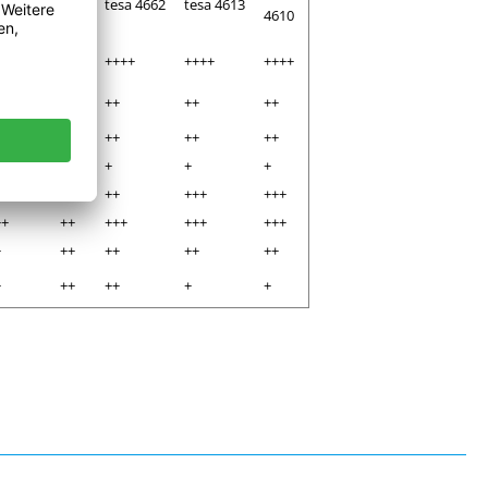
sa 4688
tesa 4662
tesa 4613
4663
4610
+++
++++
++++
++++
++++
++
++
++
++
++
++
++
++
++
++
+
++
+
+
+
++
++
++
+++
+++
++
++
+++
+++
+++
+
++
++
++
++
+
++
++
+
+