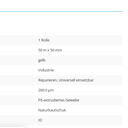
1 Rolle
50 m x 50 mm
gelb
Industrie
Reparieren, Universell einsetzbar
260.0 µm
PE-extrudiertes Gewebe
Naturkautschuk
ID