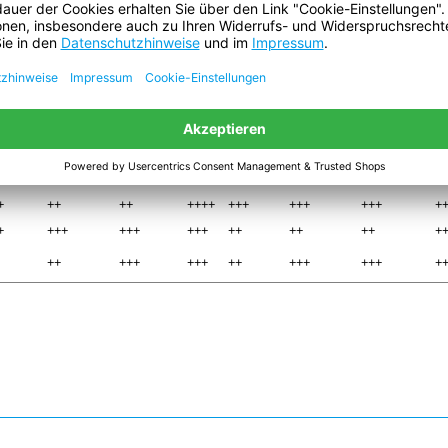
a 4661
tesa 4541
tesa 4549
tesa 53949
tesa 53999
te
4671
53799
+
++
++
+++
++++
++++
++++
+
++
++
+++
+++
+++
+++
+
+
+
+
+++
+++
+++
+++
+
+
+++
+++
+++
++
++
++
+
++++
++++
+++
++
++
++
+
+
++
++
++++
+++
+++
+++
+
+
+++
+++
+++
++
++
++
+
++
+++
+++
++
+++
+++
+