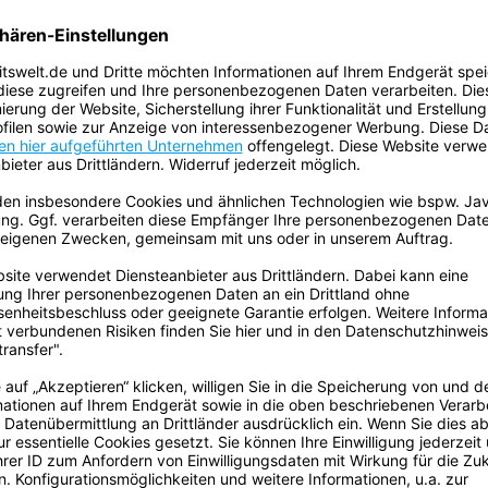
Klebkraft auf Stahl:
Reißkraft:
Reißdehnung (Prozent):
MESH-Anzahl:
ECLASS Klassifizierung Numme
werken.
, Standard TLV 9027/01/06 für
Temperaturbeständigkeit:
Volumen:
en Oberflächen) und die Wasser-
Gefahrgut:
exibel. Es kann leicht von Hand
Batterien sind enthalten:
rben erhältlich: schwarz, weiß,
Enthält flüssigen Inhalt:
mium
Standard
tesa
tesa