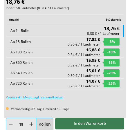
18,76 €
Inhalt:
50 Laufmeter
(
0,38 €
/ 1 Laufmeter)
Anzahl
Stückpreis
18,76 €
Ab
1
Rolle
0,38 € / 1 Laufmeter
17,82 €
Ab
18
Rollen
-5
%
0,36 € / 1 Laufmeter
16,88 €
Ab
180
Rollen
-10
%
0,34 € / 1 Laufmeter
15,95 €
Ab
360
Rollen
-15
%
0,32 € / 1 Laufmeter
15,01 €
Ab
540
Rollen
-20
%
0,30 € / 1 Laufmeter
14,07 €
Ab
720
Rollen
-25
%
0,28 € / 1 Laufmeter
Preise inkl. MwSt. zzgl. Versandkosten
Versandfertig in 1 Tag, Lieferzeit 1-3 Tage
Produkt Anzahl: Gib den gewünschten Wert ein oder benutze die Schaltflächen um
In den Warenkorb
Rollen