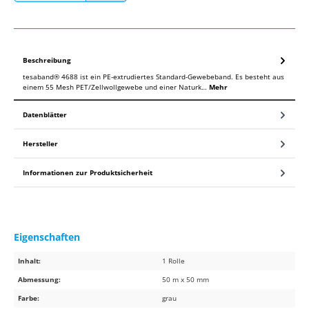
Beschreibung
tesaband® 4688 ist ein PE-extrudiertes Standard-Gewebeband. Es besteht aus
einem 55 Mesh PET/Zellwollgewebe und einer Naturk…
Mehr
Datenblätter
Hersteller
Informationen zur Produktsicherheit
Eigenschaften
Inhalt:
1 Rolle
Abmessung:
50 m x 50 mm
Farbe:
grau