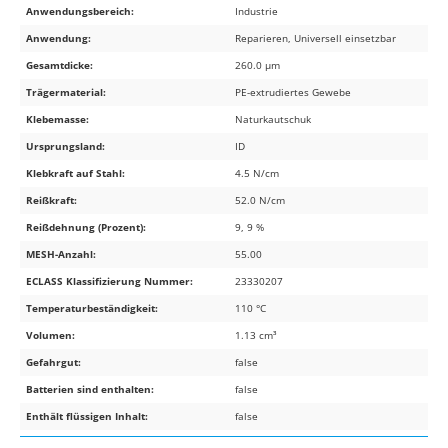
Anwendungsbereich:
Industrie
Anwendung:
Reparieren, Universell einsetzbar
Gesamtdicke:
260.0 µm
Trägermaterial:
PE-extrudiertes Gewebe
Klebemasse:
Naturkautschuk
Ursprungsland:
ID
Klebkraft auf Stahl:
4.5 N/cm
Reißkraft:
52.0 N/cm
Reißdehnung (Prozent):
9, 9 %
MESH-Anzahl:
55.00
ECLASS Klassifizierung Nummer:
23330207
Temperaturbeständigkeit:
110 °C
Volumen:
1.13 cm³
Gefahrgut:
false
Batterien sind enthalten:
false
Enthält flüssigen Inhalt:
false