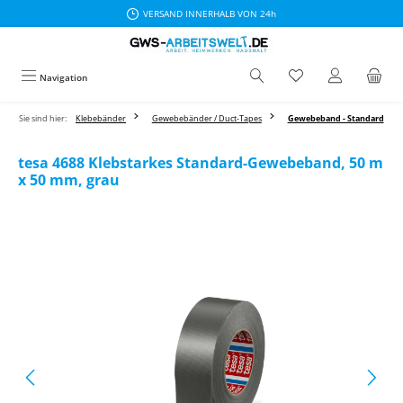
VERSAND INNERHALB VON 24h
Zum Hauptinhalt springen
Navigation
Sie sind hier:
Klebebänder
Gewebebänder / Duct-Tapes
Gewebeband - Standard
tesa 4688 Klebstarkes Standard-Gewebeband, 50 m
x 50 mm, grau
Bildergalerie überspringen