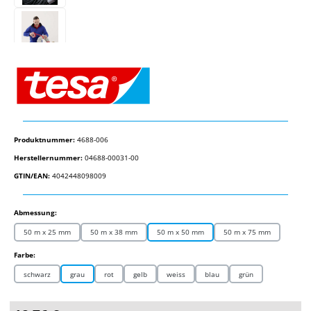
Produktnummer:
4688-006
Herstellernummer:
04688-00031-00
GTIN/EAN:
4042448098009
auswählen
Abmessung:
50 m x 25 mm
50 m x 38 mm
50 m x 50 mm
50 m x 75 mm
auswählen
Farbe:
schwarz
grau
rot
gelb
weiss
blau
grün