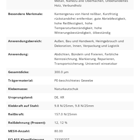
Metall, Nahezu alle Oberflächen, Unbehandeltes
Holz, Verbundholz
Besondere Merkmale:
Kantengenau von Hand reißbar, Kurzfristig
rückstandsfrei entfernbar, gute Abriebfestigkeit,
hohe Reißfestigkeit, hohe
Temperaturbeständigkeit, hohe
Witterungsbeständigkeit, ölbeständig
Anwendungsbereich:
Außen, Bau und Handwerk, Heimgebrauch und
Dekoration, Innen, Verpackung und Logistik
Anwendung:
Abdichten, Bündeln und Fixieren, Farbliche
Kennzeichnung, Markierung, Reparieren,
Transportsicherung, Universell einsetzbar
Gesamtdicke:
300.0 µm
Trägermaterial:
PE-beschichtetes Gewebe
Klebemasse:
Naturkautschuk
Ursprungsland:
DE, KR
Klebkraft auf Stahl:
9.8 N/25mm, 9.8 N/25mm
Reißkraft:
157.0 N/25mm
Reißdehnung (Prozent):
12, 12 %
MESH-Anzahl:
80.00
ECLASS Klassifizierung
23330207