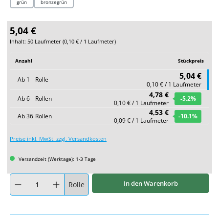
grün
bronzegrün
5,04 €
Inhalt:
50 Laufmeter
(
0,10 €
/ 1 Laufmeter)
Anzahl
Stückpreis
5,04 €
Ab
1
Rolle
0,10 € / 1 Laufmeter
4,78 €
Ab
6
Rollen
-5.2
%
0,10 € / 1 Laufmeter
4,53 €
Ab
36
Rollen
-10.1
%
0,09 € / 1 Laufmeter
Preise inkl. MwSt. zzgl. Versandkosten
Versandzeit (Werktage): 1-3 Tage
Produkt Anzahl: Gib den gewünschten Wert ein oder benutze die Schaltflächen um
In den Warenkorb
Rolle