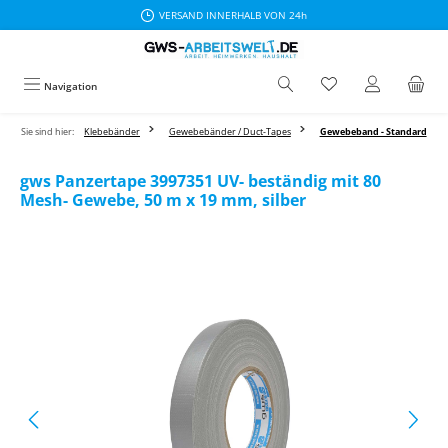
VERSAND INNERHALB VON 24h
Zum Hauptinhalt springen
Navigation
Sie sind hier:
Klebebänder
Gewebebänder / Duct-Tapes
Gewebeband - Standard
gws Panzertape 3997351 UV- beständig mit 80
Mesh- Gewebe, 50 m x 19 mm, silber
Bildergalerie überspringen