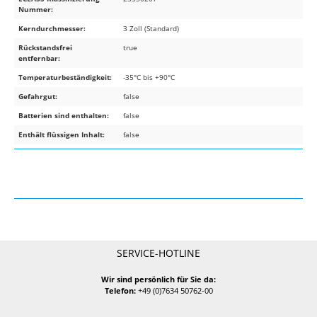
Nummer:
Kerndurchmesser:
3 Zoll (Standard)
Rückstandsfrei
true
entfernbar:
Temperaturbeständigkeit:
-35°C bis +90°C
Gefahrgut:
false
Batterien sind enthalten:
false
Enthält flüssigen Inhalt:
false
SERVICE-HOTLINE
Wir sind persönlich für Sie da:
Telefon:
+49 (0)7634 50762-00