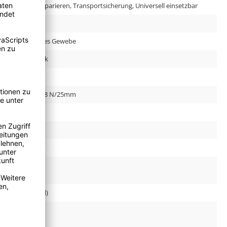
Markierung, Reparieren, Transportsicherung, Universell einsetzbar
300.0 µm
PE-beschichtetes Gewebe
Naturkautschuk
DE, KR
9.8 N/25mm, 9.8 N/25mm
157.0 N/25mm
12, 12 %
80.00
23330207
3 Zoll (Standard)
true