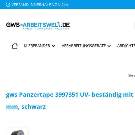
VERSAND INNERHALB VON 24h
 Hauptinhalt springen
Zur Suche springen
Zur Hauptnavigation springen
KLEBEBÄNDER
VERARBEITUNGSGERÄTE
ABDICHTE
Sie 
gws Panzertape 3997351 UV- beständig mit
mm, schwarz
Bildergalerie überspringen