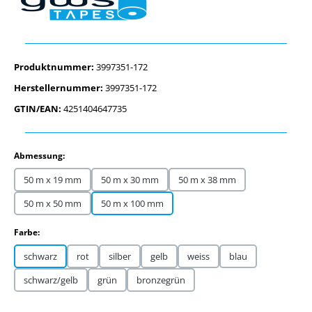
Produktnummer:
3997351-172
Herstellernummer:
3997351-172
GTIN/EAN:
4251404647735
auswählen
Abmessung:
50 m x 19 mm
50 m x 30 mm
50 m x 38 mm
50 m x 50 mm
50 m x 100 mm
auswählen
Farbe:
schwarz
rot
silber
gelb
weiss
blau
schwarz/gelb
grün
bronzegrün