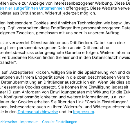
Gesamtdicke:
ständig für anspruchsvollste
Trägermaterial:
auch für grobe und raue
Klebemasse:
Ursprungsland:
Klebkraft auf Stahl:
Reißkraft:
 befestigen uvm.
Reißdehnung (Prozent):
m allgemeinen Bauhandwerk.
MESH-Anzahl:
ich.
ECLASS Klassifizierung
Nummer:
Kerndurchmesser:
Rückstandsfrei
entfernbar: