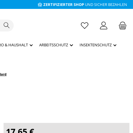
ZERTIFIZIERTER SHOP
UND SICHER BEZAHLEN
RO & HAUSHALT
ARBEITSSCHUTZ
INSEKTENSCHUTZ
dard
17,65 €