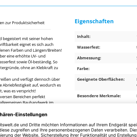
Eigenschaften
en zur Produktsicherheit
Inhalt:
begeistert mit seiner hohen
riftbarkeit eignet es sich auch
Wasserfest:
denen Farben und Längen/Breiten!
er eine erhöhte UV- und
Abmessung:
sserfest sowie Öl-beständig. So
ntergründe, ohne an Klebkraft zu
Farbe:
reißen und verfügt dennoch über
Geeignete Oberflächen:
te Abriebfestigkeit auf, wodurch es
, was es verspricht!
Besondere Merkmale:
iversen Bereichen perfekt
 allgemeinen Bauhandwerk im
beit und wird allen Ansprüchen
Anwendungsbereich:
Anwendung: