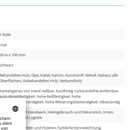
1 Rolle
true
50 m x 100 mm
schwarz
Behandeltes Holz, Glas, Kabel, Karton, Kunststoff, Metall, Nahezu alle
Oberflächen, Unbehandeltes Holz, Verbundholz
Kantengenau von Hand reißbar, Kurzfristig rückstandsfrei entfernbar,
gute Abriebfestigkeit, hohe Reißfestigkeit, hohe
Temperaturbeständigkeit, hohe Witterungsbeständigkeit, ölbeständig
Außen, Bau und Handwerk, Heimgebrauch und Dekoration, Innen,
Verpackung und Logistik
Abdichten, Bündeln und Fixieren, Farbliche Kennzeichnung,