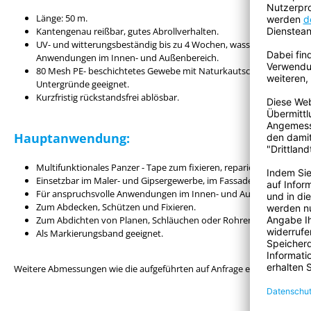
Länge: 50 m.
Kantengenau reißbar, gutes Abrollverhalten.
UV- und witterungsbeständig bis zu 4 Wochen, wasserfest und ölbe
Anwendungen im Innen- und Außenbereich.
80 Mesh PE- beschichtetes Gewebe mit Naturkautschukklebstoff - 
Untergründe geeignet.
Kurzfristig rückstandsfrei ablösbar.
Hauptanwendung:
Multifunktionales Panzer - Tape zum fixieren, reparieren, bündeln,
Einsetzbar im Maler- und Gipsergewerbe, im Fassadenbau sowie i
Für anspruchsvolle Anwendungen im Innen- und Außenbereich.
Zum Abdecken, Schützen und Fixieren.
Zum Abdichten von Planen, Schläuchen oder Rohren im Außenbere
Als Markierungsband geeignet.
Weitere Abmessungen wie die aufgeführten auf Anfrage erhältlich.