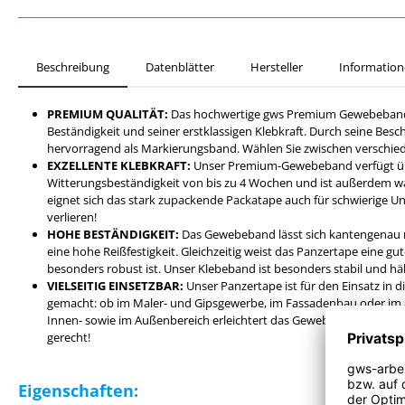
Beschreibung
Datenblätter
Hersteller
Information
PREMIUM QUALITÄT:
Das hochwertige gws Premium Gewebeband 
Beständigkeit und seiner erstklassigen Klebkraft. Durch seine Besch
hervorragend als Markierungsband. Wählen Sie zwischen verschie
EXZELLENTE KLEBKRAFT:
Unser Premium-Gewebeband verfügt üb
Witterungsbeständigkeit von bis zu 4 Wochen und ist außerdem wa
eignet sich das stark zupackende Packatape auch für schwierige U
verlieren!
HOHE BESTÄNDIGKEIT:
Das Gewebeband lässt sich kantengenau 
eine hohe Reißfestigkeit. Gleichzeitig weist das Panzertape eine gu
besonders robust ist. Unser Klebeband ist besonders stabil und hält
VIELSEITIG EINSETZBAR:
Unser Panzertape ist für den Einsatz in d
gemacht: ob im Maler- und Gipsgewerbe, im Fassadenbau oder im
Innen- sowie im Außenbereich erleichtert das Gewebeband Ihre Ar
gerecht!
Eigenschaften: