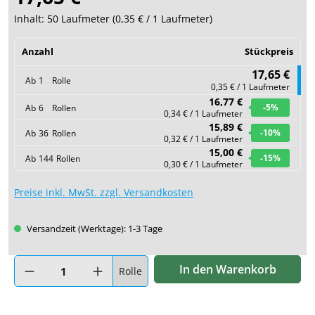
Inhalt:
50 Laufmeter
(
0,35 €
/ 1 Laufmeter)
Anzahl
Stückpreis
17,65 €
Ab
1
Rolle
0,35 € / 1 Laufmeter
16,77 €
-5
%
Ab
6
Rollen
0,34 € / 1 Laufmeter
15,89 €
-10
%
Ab
36
Rollen
0,32 € / 1 Laufmeter
15,00 €
-15
%
Ab
144
Rollen
0,30 € / 1 Laufmeter
Preise inkl. MwSt. zzgl. Versandkosten
Versandzeit (Werktage): 1-3 Tage
Produkt Anzahl: Gib den gewünschten Wert ein oder benutze di
In den Warenkorb
Rolle