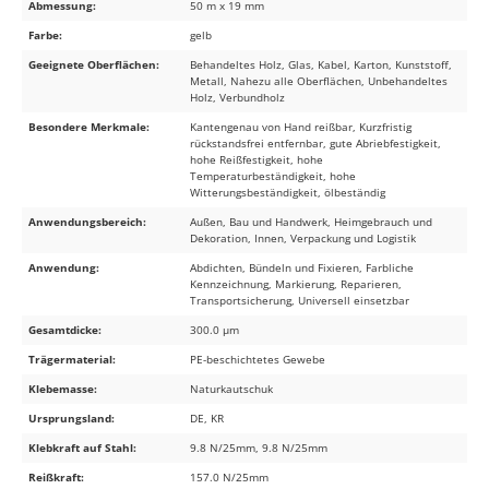
Abmessung:
50 m x 19 mm
Farbe:
gelb
Geeignete Oberflächen:
Behandeltes Holz, Glas, Kabel, Karton, Kunststoff,
Metall, Nahezu alle Oberflächen, Unbehandeltes
Holz, Verbundholz
Besondere Merkmale:
Kantengenau von Hand reißbar, Kurzfristig
rückstandsfrei entfernbar, gute Abriebfestigkeit,
hohe Reißfestigkeit, hohe
Temperaturbeständigkeit, hohe
Witterungsbeständigkeit, ölbeständig
Anwendungsbereich:
Außen, Bau und Handwerk, Heimgebrauch und
Dekoration, Innen, Verpackung und Logistik
Anwendung:
Abdichten, Bündeln und Fixieren, Farbliche
Kennzeichnung, Markierung, Reparieren,
Transportsicherung, Universell einsetzbar
Gesamtdicke:
300.0 µm
Trägermaterial:
PE-beschichtetes Gewebe
Klebemasse:
Naturkautschuk
Ursprungsland:
DE, KR
Klebkraft auf Stahl:
9.8 N/25mm, 9.8 N/25mm
Reißkraft:
157.0 N/25mm