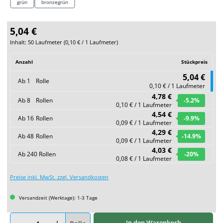
grün
bronzegrün
5,04 €
Inhalt:
50 Laufmeter
(
0,10 €
/ 1 Laufmeter)
Anzahl
Stückpreis
5,04 €
Ab
1
Rolle
0,10 € / 1 Laufmeter
4,78 €
Ab
8
Rollen
-5.2
%
0,10 € / 1 Laufmeter
4,54 €
Ab
16
Rollen
-9.9
%
0,09 € / 1 Laufmeter
4,29 €
Ab
48
Rollen
-14.9
%
0,09 € / 1 Laufmeter
4,03 €
Ab
240
Rollen
-20
%
0,08 € / 1 Laufmeter
Preise inkl. MwSt. zzgl. Versandkosten
Versandzeit (Werktage): 1-3 Tage
Produkt Anzahl: Gib den gewünschten Wert ein oder benutze die Schaltflächen um
In den Warenkorb