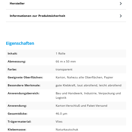
Hersteller
Informationen zur Produktsicherheit
Eigenschaften
Inhalt:
1 Rolle
Abmessung:
66 m x 50 mm
Farbe:
transparent
Geeignete Oberflächen:
Karton, Nahezu alle Oberflächen, Papier
Besondere Merkmale:
gute Klebkraft, laut abrollend, leicht abrollend
Anwendungsbereich:
Bau und Handwerk, Industrie, Verpackung und
Logistik
Anwendung:
Karton-Verschluß und Paket-Versand
Gesamtdicke:
46.0 µm
Trägermaterial:
Vlies
Klebemasse:
Naturkautschuk