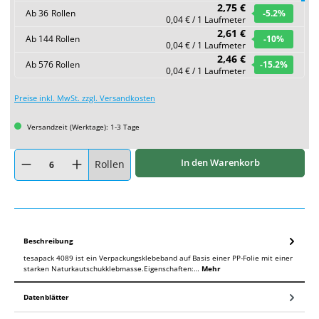
2,75 €
Ab
36
Rollen
-5.2
%
0,04 € / 1 Laufmeter
2,61 €
Ab
144
Rollen
-10
%
0,04 € / 1 Laufmeter
2,46 €
Ab
576
Rollen
-15.2
%
0,04 € / 1 Laufmeter
Preise inkl. MwSt. zzgl. Versandkosten
Versandzeit (Werktage): 1-3 Tage
Produkt Anzahl: Gib den gewünschten Wert ein oder benutze die Schaltflächen um
In den Warenkorb
Rollen
Beschreibung
tesapack 4089 ist ein Verpackungsklebeband auf Basis einer PP-Folie mit einer
starken Naturkautschukklebmasse.Eigenschaften:…
Mehr
Datenblätter