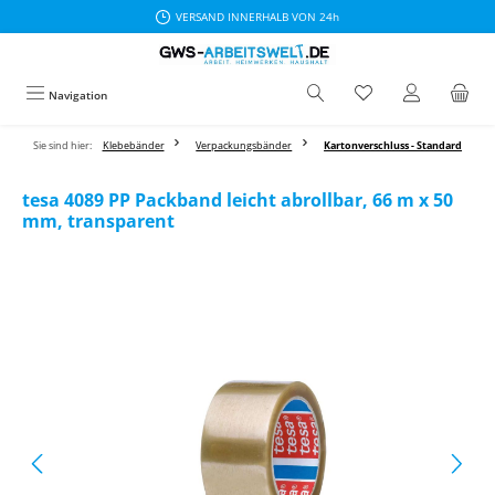
VERSAND INNERHALB VON 24h
Zum Hauptinhalt springen
Navigation
Sie sind hier:
Klebebänder
Verpackungsbänder
Kartonverschluss - Standard
tesa 4089 PP Packband leicht abrollbar, 66 m x 50
mm, transparent
Bildergalerie überspringen