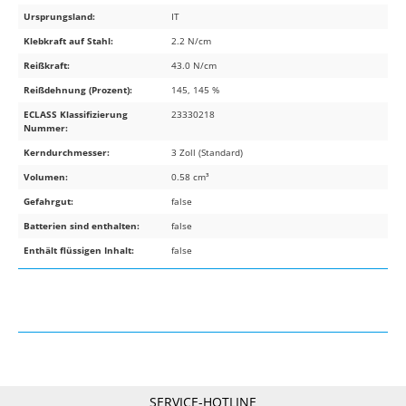
Ursprungsland:
IT
Klebkraft auf Stahl:
2.2 N/cm
Reißkraft:
43.0 N/cm
Reißdehnung (Prozent):
145, 145 %
ECLASS Klassifizierung
23330218
Nummer:
Kerndurchmesser:
3 Zoll (Standard)
Volumen:
0.58 cm³
Gefahrgut:
false
Batterien sind enthalten:
false
Enthält flüssigen Inhalt:
false
SERVICE-HOTLINE