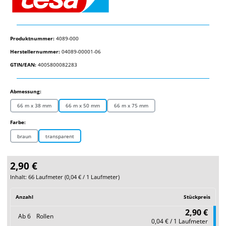
Produktnummer:
4089-000
Herstellernummer:
04089-00001-06
GTIN/EAN:
4005800082283
auswählen
Abmessung:
66 m x 38 mm
66 m x 50 mm
66 m x 75 mm
auswählen
Farbe:
braun
transparent
2,90 €
Inhalt:
66 Laufmeter
(
0,04 €
/ 1 Laufmeter)
Anzahl
Stückpreis
2,90 €
Ab
6
Rollen
0,04 € / 1 Laufmeter